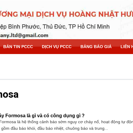
BẢN TIN PCCC
DỊCH VỤ PCCC
BẢNG BÁO GIÁ
LIÊN 
mosa
áy Formosa là gì và có công dụng gì ?
 Formosa là hệ thống cảnh báo sớm nguy cơ cháy nổ, hoạt động tự độ
ị gồm đầu báo khói, đầu báo nhiệt, chuông báo và trung...