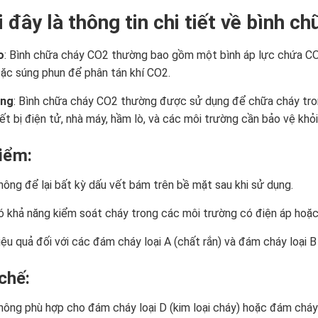
 đây là thông tin chi tiết về bình c
o
: Bình chữa cháy CO2 thường bao gồm một bình áp lực chứa CO
ặc súng phun để phân tán khí CO2.
ụng
: Bình chữa cháy CO2 thường được sử dụng để chữa cháy tron
hiết bị điện tử, nhà máy, hầm lò, và các môi trường cần bảo vệ kh
iểm:
hông để lại bất kỳ dấu vết bám trên bề mặt sau khi sử dụng.
ó khả năng kiểm soát cháy trong các môi trường có điện áp hoặc 
iệu quả đối với các đám cháy loại A (chất rắn) và đám cháy loại B 
chế:
hông phù hợp cho đám cháy loại D (kim loại cháy) hoặc đám cháy 