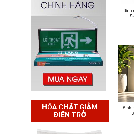
Bình 
5
HÓA CHẤT GIẢM
Bình 
ĐIỆN TRỞ
B