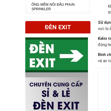
ỐNG MỀM NỐI ĐẦU PHUN
K
SPRINKLER
t
Sử dụn
ĐÈN EXIT
vực bị 
Kiểm t
động hi
Bình c
vệ an t