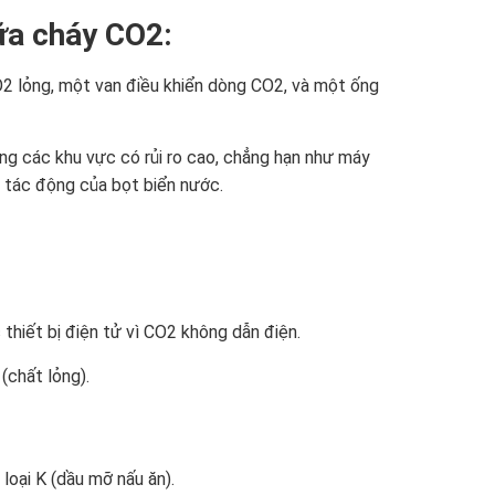
hữa cháy CO2:
2 lỏng, một van điều khiển dòng CO2, và một ống
g các khu vực có rủi ro cao, chẳng hạn như máy
ỏi tác động của bọt biển nước.
thiết bị điện tử vì CO2 không dẫn điện.
(chất lỏng).
loại K (dầu mỡ nấu ăn).