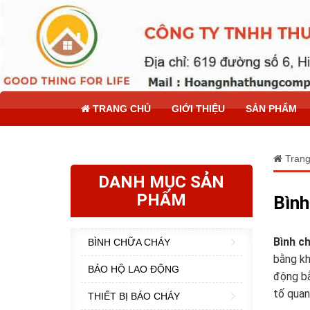
TRANG CHỦ
GIỚI THIỆU
SẢN PHẨM
Trang
DANH MỤC SẢN
PHẨM
Bình
Bình c
BÌNH CHỮA CHÁY
bằng kh
BẢO HỘ LAO ĐỘNG
động bằ
tố quan
THIẾT BỊ BÁO CHÁY