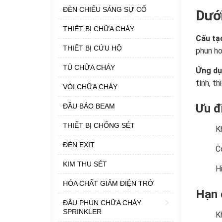
ĐÈN CHIẾU SÁNG SỰ CỐ
Dưới
THIẾT BỊ CHỮA CHÁY
Cấu tạ
THIẾT BỊ CỨU HỘ
phun ho
TỦ CHỮA CHÁY
Ứng d
tính, t
VÒI CHỮA CHÁY
Ưu đ
ĐẦU BÁO BEAM
THIẾT BỊ CHỐNG SÉT
K
ĐÈN EXIT
C
KIM THU SÉT
H
HÓA CHẤT GIẢM ĐIỆN TRỞ
Hạn 
ĐẦU PHUN CHỮA CHÁY
SPRINKLER
K