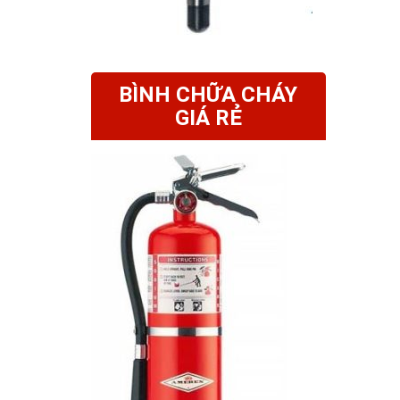
BÌNH CHỮA CHÁY
GIÁ RẺ