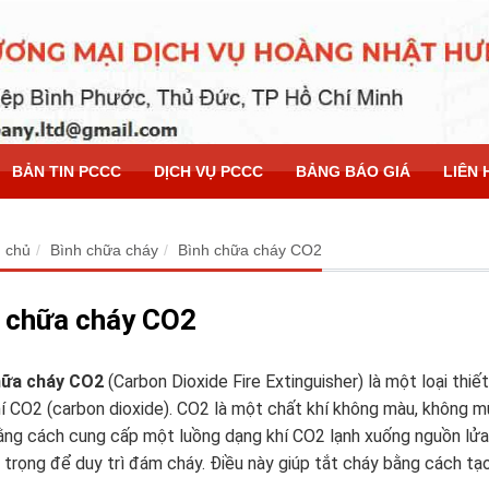
BẢN TIN PCCC
DỊCH VỤ PCCC
BẢNG BÁO GIÁ
LIÊN 
 chủ
Bình chữa cháy
Bình chữa cháy CO2
 chữa cháy CO2
hữa cháy CO2
(Carbon Dioxide Fire Extinguisher) là một loại thi
í CO2 (carbon dioxide). CO2 là một chất khí không màu, không mù
ng cách cung cấp một luồng dạng khí CO2 lạnh xuống nguồn lửa để
 trọng để duy trì đám cháy. Điều này giúp tắt cháy bằng cách tạ