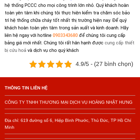
hệ thống PCCC cho mọi công trình lớn nhỏ. Quý khách hoàn
toàn yên tâm khi chúng tôi thực hiện kiểm tra chăm sóc bảo
trì hệ thống chữa cháy tốt nhất thị trường hiện nay. Để quý
khách hoàn toàn yên tâm trong sản xuất và kinh doanh. Hãy
liên hệ ngay với hotline
0903343680
để chúng tôi cung cấp
bảng giá mới nhất. Chúng tôi rất hân hạnh được
cung cấp thiết
bị cứu hoả
và dịch vụ cho quý khách
4.9/5 - (27 bình chọn)
THÔNG TIN LIÊN HỆ
CÔNG TY TNHH THƯƠNG MẠI DỊCH VỤ HOÀNG NHẬT HƯNG
Địa chỉ: 619 đường số 6, Hiệp Bình Phước, Thủ Đức, TP Hồ Chí
Minh