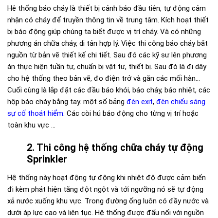
Hê thống báo cháy là thiết bị cảnh báo đầu tiên, tự động cảm
nhận có cháy để truyền thông tin về trung tâm. Kích hoạt thiết
bị báo động giúp chúng ta biết được vị trí cháy. Và có những
phương án chữa cháy, di tản hợp lý. Việc thi công báo cháy bắt
nguồn từ bản vẽ thiết kế chi tiết. Sau đó các kỹ sư lên phương
án thực hiện tuần tự, chuẩn bị vật tư, thiết bị. Sau đó là đi dây
cho hệ thống theo bản vẽ, đo điện trở và gắn các mối hàn…
Cuối cùng là lắp đặt các đầu báo khói, báo cháy, báo nhiệt, các
hộp báo cháy bằng tay. một số bảng
đèn exit
,
đèn chiếu sáng
sự cố thoát hiểm
. Các còi hú báo động cho từng vị trí hoặc
toàn khu vực …
2. Thi công hệ thống chữa cháy tự động
Sprinkler
Hệ thống này hoạt động tự động khi nhiệt độ được cảm biến
đi kèm phát hiện tăng đột ngột và tới ngưỡng nó sẽ tự động
xả nước xuống khu vực. Trong đường ống luôn có đầy nước và
dưới áp lực cao và liên tục. Hệ thống được đấu nối với nguồn