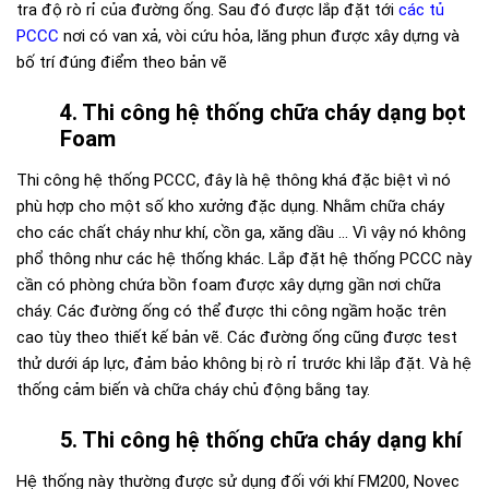
tra độ rò rỉ của đường ống. Sau đó được lắp đặt tới
các tủ
PCCC
nơi có van xả, vòi cứu hỏa, lăng phun được xây dựng và
bố trí đúng điểm theo bản vẽ
4. Thi công hệ thống chữa cháy dạng bọt
Foam
Thi công hệ thống PCCC
, đây là hệ thông khá đặc biệt vì nó
phù hợp cho một số kho xưởng đặc dụng. Nhằm chữa cháy
cho các chất cháy như khí, cồn ga, xăng dầu … Vì vậy nó không
phổ thông như các hệ thống khác.
Lắp đặt hệ thống PCCC
này
cần có phòng chứa bồn foam được xây dựng gần nơi chữa
cháy. Các đường ống có thể được thi công ngầm hoặc trên
cao tùy theo thiết kế bản vẽ. Các đường ống cũng được test
thử dưới áp lực, đảm bảo không bị rò rỉ trước khi lắp đặt. Và hệ
thống cảm biến và chữa cháy chủ động bằng tay.
5. Thi công hệ thống chữa cháy dạng khí
Hệ thống này thường được sử dụng đối với khí FM200, Novec