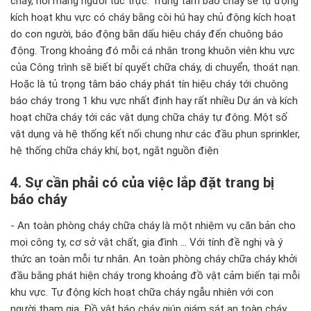
cháy, nơi mang người túc trực. Trung tâm báo cháy sẽ tự động
kích hoạt khu vực có cháy bằng còi hú hay chủ động kích hoạt
do con người, báo động bằn dấu hiệu cháy đến chuông báo
động. Trong khoảng đó mỗi cá nhân trong khuôn viên khu vực
của Công trình sẽ biết bí quyết chữa cháy, di chuyển, thoát nạn.
Hoặc là tủ trọng tâm báo cháy phát tín hiệu cháy tới chuông
báo cháy trong 1 khu vực nhất định hay rất nhiều Dự án và kích
hoạt chữa cháy tới các vật dụng chữa cháy tự động. Một số
vật dụng và hệ thống kết nối chung như các đầu phun sprinkler,
hệ thống chữa cháy khí, bọt, ngắt nguồn điện
4. Sự cần phải có của việc lắp đặt trang bị
báo cháy
- An toàn phòng cháy chữa cháy là một nhiệm vụ căn bản cho
mọi công ty, cơ sở vật chất, gia đình ... Với tính đề nghị và ý
thức an toàn mỗi tư nhân. An toàn phòng cháy chữa cháy khởi
đầu bằng phát hiện cháy trong khoảng đồ vật cảm biến tại mỗi
khu vực. Tự động kích hoạt chữa cháy ngẫu nhiên với con
người tham gia. Đồ vật báo cháy giúp giám sát an toàn cháy