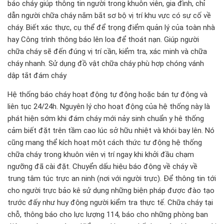
báo cháy giúp thông tin người trong khuôn viên, gia đình, chỉ
dẫn người chữa cháy nắm bắt sơ bộ vị trí khu vực có sự cố về
cháy. Biết xác thực, cụ thể để trọng điểm quản lý của toàn nhà
hay Công trình thông báo lên loa để thoát nạn. Giúp người
chữa cháy sẽ đến đúng vị trí cần, kiểm tra, xác minh và chữa
cháy nhanh. Sử dụng đồ vật chữa cháy phù hợp chóng vánh
dập tắt đám cháy
Hệ thống báo cháy hoạt động tự động hoặc bán tự động và
liên tục 24/24h. Nguyên lý cho hoạt động của hệ thống này là
phát hiện sớm khi đám cháy mới nảy sinh chuẩn y hê thống
cảm biết đặt trên tầm cao lúc sở hữu nhiệt và khói bay lên. Nó
cũng mang thể kích hoạt một cách thức tư động hệ thống
chữa cháy trong khuôn viên vị trí ngay khi khởi đầu chạm
ngưỡng đã cài đặt. Chuyển dấu hiệu báo động về cháy về
trung tâm túc trực an ninh (nơi với người trực). Để thông tin tới
cho người trực bảo kê sử dụng những biện pháp được đào tạo
trước đấy như huy động người kiểm tra thực tế. Chữa cháy tại
chỗ, thông báo cho lực lượng 114, báo cho những phòng ban