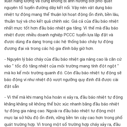
xuất năng lượng và cũng không bị ảnh hưởng bởi phổ quát
nguyên tố tuyến đường dây kết nối. Vậy nên vật dụng báo
nhiệt tự động mang thể thuận lợi hoạt động ổn định, bền lâu,
thuần tuý và cho kết quả chính xác. Giá cả của đầu báo nhiệt
nhất mực tốt hơn đầu báo nhiệt gia tăng. Vì thế mà đầu báo
nhiệt được nhiều doanh nghiệp PCCC tuyển lựa lắp đặt và
được dùng đa dạng trong các hệ thống báo cháy tự động
đương đại và trong các hộ gia đình bây giờ hơn.
- Nguyên lý báo cháy của đầu báo nhiệt gia nâng cao là căn cứ
vào " tốc độ tăng nhiệt của môi trường mang tính đột ngột "
mà ko kể môi trường quanh đó. Còn đầu báo nhiệt tự động sẽ
báo động ví như nhiệt độ vượt ngưỡng quy định đã được cài
đặt sẵn
- Vì thế mà khi mang hỏa hoán vị xảy ra, đầu báo nhiệt tự động
khăng khăng sẽ không thể bức xúc nhanh bằng đầu báo nhiệt
tự động gia nâng cao. Ngoài ra đầu báo nhiệt tư động một
mực lại sở hữu độ ổn đinh, vững bền tin cậy cao hơn trong phổ
quát trường hợp. Vì trong một số trường hợp cháy xảy ra, đầu