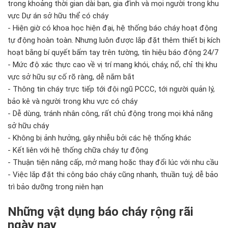
trong khoảng thời gian dài bạn, gia đình và mọi người trong khu
vực Dự án sở hữu thể có cháy
- Hiện giờ có khoa học hiện đại, hệ thống báo cháy hoạt động
tự động hoàn toàn. Nhưng luôn được lắp đặt thêm thiết bị kích
hoạt bằng bí quyết bấm tay trên tường, tín hiệu báo động 24/7
- Mức độ xác thực cao về vị trí mang khói, cháy, nổ, chỉ thị khu
vực sở hữu sự cố rõ ràng, dễ nắm bắt
- Thông tin cháy trực tiếp tới đội ngũ PCCC, tới người quản lý,
bảo kê và người trong khu vực có cháy
- Dễ dùng, tránh nhân công, rất chủ động trong mọi khả năng
sở hữu cháy
- Không bị ảnh hưởng, gây nhiễu bởi các hệ thống khác
- Kết liên với hệ thống chữa cháy tự động
- Thuận tiện nâng cấp, mở mang hoặc thay đổi lúc với nhu cầu
- Việc lắp đặt thi công báo cháy cũng nhanh, thuần tuý, dễ bảo
trì bảo dưỡng trong niên hạn
Những vật dụng báo cháy rộng rãi
ngày nay