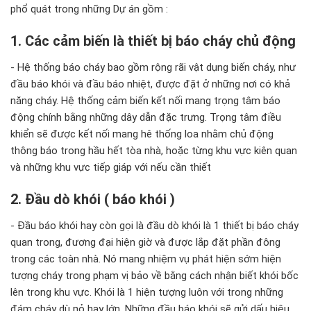
phổ quát trong những Dự án gồm :
1. Các cảm biến là thiết bị báo cháy chủ động
- Hệ thống báo cháy bao gồm rộng rãi vật dụng biến cháy, như
đầu báo khói và đầu báo nhiệt, được đặt ở những nơi có khả
năng cháy. Hệ thống cảm biến kết nối mang trọng tâm báo
động chính bằng những dây dẫn đặc trưng. Trọng tâm điều
khiển sẽ được kết nối mang hê thống loa nhằm chủ động
thông báo trong hầu hết tòa nhà, hoặc từng khu vực kiên quan
và những khu vực tiếp giáp với nếu cần thiết
2. Đầu dò khói ( báo khói )
- Đầu báo khói hay còn gọi là đầu dò khói là 1 thiết bị báo cháy
quan trong, đương đại hiện giờ và được lắp đặt phần đông
trong các toàn nhà. Nó mang nhiệm vụ phát hiện sớm hiện
tượng cháy trong phạm vị bảo về bằng cách nhận biết khói bốc
lên trong khu vực. Khói là 1 hiện tượng luôn với trong những
đám cháy dù nỏ hay lớn. Những đầu báo khói sẽ gửi dấu hiệu