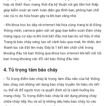
hợp và thiết thực mang thời đại kỹ thuật với giá tiền hơi thấp
giúp kiểm soát an ninh toàn diện gia đình bạn, phòng hạn chế
các rủi ro do hỏa hoạn gây ra khi bạn vắng nhà.
- Khi khoa học ko dây và internet hài hòa cùng trang bị di động
thông minh, camera giám sắt sẽ giúp bạn kiểm soát đám cháy
mang nguy cơ xảy ra khi mới bắt đầu mà bạn ko sở hữu ở nhà.
Trang bị báo cháy sáng tạo sẽ cảnh báo qua mail, tín nhắn, âm
thanh lúc cài đặt lên máy. Đây là 1 kết liên chặt chẽ trong
khoảng đầu tới bạn thông qua khoa học internet khi kết nối tới
bạn trong khoảng các đồ vật báo động đầu tiên
4. Tủ trọng tâm báo cháy
- Tủ trọng điểm báo cháy là trọng tâm đầu não của hệ thống
báo chay, nơi những vật dụng báo cháy truyền tín hiệu chi tiết
cụ thể về để người trực ra quyết định xử lý cảnh huống lúc
mang cháy. Tủ trọng điểm báo cháy là vật dụng phòng cháy
chữa cháy tiếp thu và xử lý những dấu hiệu báo cháy từ các