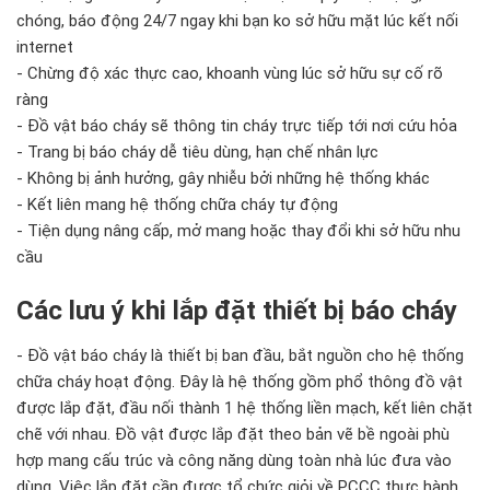
chóng, báo động 24/7 ngay khi bạn ko sở hữu mặt lúc kết nối
internet
- Chừng độ xác thực cao, khoanh vùng lúc sở hữu sự cố rõ
ràng
- Đồ vật báo cháy sẽ thông tin cháy trực tiếp tới nơi cứu hỏa
- Trang bị báo cháy dễ tiêu dùng, hạn chế nhân lực
- Không bị ảnh hưởng, gây nhiễu bởi những hệ thống khác
- Kết liên mang hệ thống chữa cháy tự động
- Tiện dụng nâng cấp, mở mang hoặc thay đổi khi sở hữu nhu
cầu
Các lưu ý khi lắp đặt thiết bị báo cháy
- Đồ vật báo cháy là thiết bị ban đầu, bắt nguồn cho hệ thống
chữa cháy hoạt động. Đây là hệ thống gồm phổ thông đồ vật
được lắp đặt, đầu nối thành 1 hệ thống liền mạch, kết liên chặt
chẽ với nhau. Đồ vật được lắp đặt theo bản vẽ bề ngoài phù
hợp mang cấu trúc và công năng dùng toàn nhà lúc đưa vào
dùng. Việc lắp đặt cần được tổ chức giỏi về PCCC thực hành