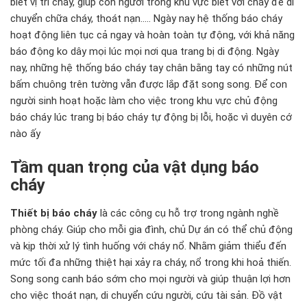
biết vị trí cháy, giúp con người trong khu vực biết với cháy để di
chuyển chữa cháy, thoát nạn..... Ngày nay hệ thống báo cháy
hoạt động liên tục cả ngay và hoàn toàn tự động, với khả năng
báo động ko dây mọi lúc mọi nơi qua trang bị di động. Ngày
nay, những hệ thống báo cháy tay chân bằng tay có những nút
bấm chuông trên tường vẫn được lắp đặt song song. Để con
người sinh hoạt hoặc làm cho việc trong khu vực chủ động
báo cháy lúc trang bị báo cháy tự động bị lỗi, hoặc vì duyên cớ
nào ấy
Tầm quan trọng của vật dụng báo
cháy
Thiết bị báo cháy
là các công cụ hỗ trợ trong ngành nghề
phòng cháy. Giúp cho mỗi gia đình, chủ Dự án có thể chủ động
và kịp thời xử lý tình huống với cháy nổ. Nhằm giảm thiểu đến
mức tối đa những thiệt hại xảy ra cháy, nổ trong khi hoả thiến.
Song song canh báo sớm cho mọi người và giúp thuận lợi hơn
cho việc thoát nạn, di chuyển cứu người, cứu tài sản. Đồ vật