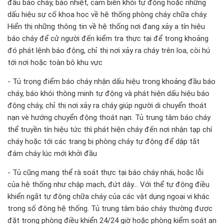
đầu báo cháy, báo nhiệt, cảm biến khói tự động hoặc những
dấu hiệu sự cố khoa học về hệ thống phòng cháy chữa cháy.
Hiển thị những thông tin về hệ thống nơi đang xảy a tín hiệu
báo cháy để cử người đến kiểm tra thực tại để trong khoảng
đó phát lệnh báo động, chỉ thị nơi xảy ra cháy trên loa, còi hú
tới nơi hoặc toàn bô khu vực
- Tủ trọng điểm báo cháy nhận dấu hiệu trong khoảng đầu báo
cháy, báo khói thông minh tự động và phát hiện dấu hiệu báo
động cháy, chỉ thị nơi xảy ra cháy giúp người di chuyển thoát
nạn vè hướng chuyển động thoát nạn. Tủ trung tâm báo cháy
thể truyền tín hiệu tức thì phát hiện cháy đến nơi nhận tạp chí
cháy hoặc tới các trang bị phòng cháy tự động để dập tắt
đám cháy lúc mới khởi đầu
- Tủ cũng mang thể rà soát thực tại báo cháy nhái, hoặc lỗi
của hệ thống như chập mạch, đứt dây... Với thể tự động điều
khiển ngắt tự động chữa cháy của các vật dụng ngoại vi khác
trong số đông hệ thống. Tủ trung tâm báo cháy thường được
đặt trong phòng điều khiển 24/24 giờ hoặc phòng kiểm soát an