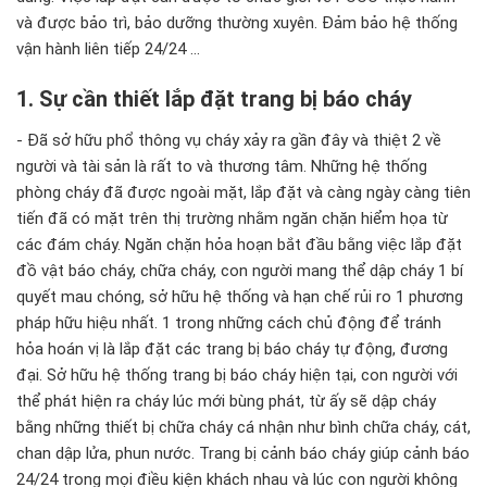
và được bảo trì, bảo dưỡng thường xuyên. Đảm bảo hệ thống
vận hành liên tiếp 24/24 ...
1. Sự cần thiết lắp đặt trang bị báo cháy
- Đã sở hữu phổ thông vụ cháy xảy ra gần đây và thiệt 2 về
người và tài sản là rất to và thương tâm. Những hệ thống
phòng cháy đã được ngoài mặt, lắp đặt và càng ngày càng tiên
tiến đã có mặt trên thị trường nhằm ngăn chặn hiểm họa từ
các đám cháy. Ngăn chặn hỏa hoạn bắt đầu bằng việc lắp đặt
đồ vật báo cháy, chữa cháy, con người mang thể dập cháy 1 bí
quyết mau chóng, sở hữu hệ thống và hạn chế rủi ro 1 phương
pháp hữu hiệu nhất. 1 trong những cách chủ động để tránh
hỏa hoán vị là lắp đặt các trang bị báo cháy tự động, đương
đại. Sở hữu hệ thống trang bị báo cháy hiện tại, con người với
thể phát hiện ra cháy lúc mới bùng phát, từ ấy sẽ dập cháy
bằng những thiết bị chữa cháy cá nhận như bình chữa cháy, cát,
chan dập lửa, phun nước. Trang bị cảnh báo cháy giúp cảnh báo
24/24 trong mọi điều kiện khách nhau và lúc con người không