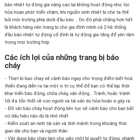
báo nhiệt tự động gia nâng cao lại không hoạt động như: lúc
hỏa hoạn phát triển chậm, khi nguồn sinh nhiệt bị che tạ thế
bởi môi trường phía dưới đầu báo ... Do đó phải chăng hơn hết
là khách hàng nên trang bị cho gia đình mình cả 2 hệ thống
đầu báo nhiệt tự động cố đinh là tự động gia tăng để yên tâm
trong mọi trường hợp
Các ích lợi của những trang bị báo
cháy
- Thiet bi bao chay sẽ cảnh báo ngay cho trọng điểm biết hoả
thiến đang diễn ra tại một vị trí cụ thể để bạn có thế kịp thời
khai triển báo động, chữa cháy, vận động... Tránh, hoặc tránh
tối đa tổn thất về con người và tài sản do hỏa hoán vị gây ra
- Đồ vật báo cháy hoạt động liên tục sẽ cảnh báo cho bạn bất
cứ dấu hiệu nào dù là nhỏ nhất
- Kiểm soát an ninh tài sản và tính mệnh trong khoảng thời
gian dài cho bạn và người thân
- Vật dụng báo cháy làm cho việc một bí quyết tự động, nhanh