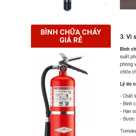
BÌNH CHỮA CHÁY
3. Vì
GIÁ RẺ
Bình c
suất ph
phòng v
chữa ch
Lý do n
- Chất 
- Bình 
- Hạn s
- Được 
Tomoken