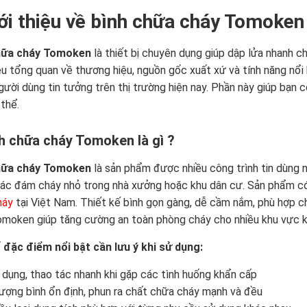
iới thiệu về bình chữa cháy Tomoken
hữa cháy Tomoken
là thiết bị chuyên dụng giúp dập lửa nhanh c
iệu tổng quan về thương hiệu, nguồn gốc xuất xứ và tính năng nổi
ười dùng tin tưởng trên thị trường hiện nay. Phần này giúp bạn có
 thể.
nh chữa cháy Tomoken là gì ?
hữa cháy Tomoken
là sản phẩm được nhiều công trình tin dùng n
ác đám cháy nhỏ trong nhà xưởng hoặc khu dân cư. Sản phẩm có
háy
tại Việt Nam. Thiết kế bình gọn gàng, dễ cầm nắm, phù hợp c
moken giúp tăng cường an toàn phòng cháy cho nhiều khu vực k
đặc điểm nổi bật cần lưu ý khi sử dụng:
 dụng, thao tác nhanh khi gặp các tình huống khẩn cấp
lượng bình ổn định, phun ra chất chữa cháy mạnh và đều