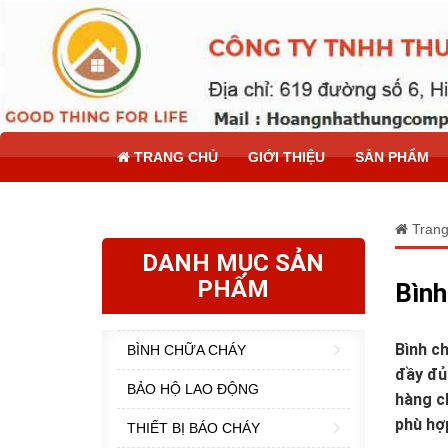
TRANG CHỦ
GIỚI THIỆU
SẢN PHẨM
Trang
DANH MỤC SẢN
PHẨM
Bình
Bình ch
BÌNH CHỮA CHÁY
đầy đủ 
BẢO HỘ LAO ĐỘNG
hàng ch
phù hợ
THIẾT BỊ BÁO CHÁY