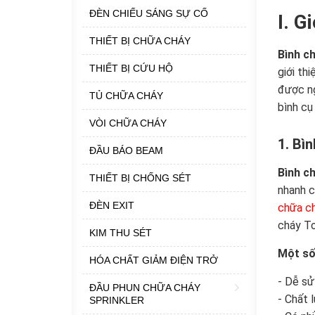
ĐÈN CHIẾU SÁNG SỰ CỐ
I. G
THIẾT BỊ CHỮA CHÁY
Bình c
THIẾT BỊ CỨU HỘ
giới th
được ng
TỦ CHỮA CHÁY
bình cụ
VÒI CHỮA CHÁY
1. Bì
ĐẦU BÁO BEAM
Bình c
THIẾT BỊ CHỐNG SÉT
nhanh c
ĐÈN EXIT
chữa c
cháy To
KIM THU SÉT
Một số 
HÓA CHẤT GIẢM ĐIỆN TRỞ
- Dễ sử
ĐẦU PHUN CHỮA CHÁY
- Chất 
SPRINKLER