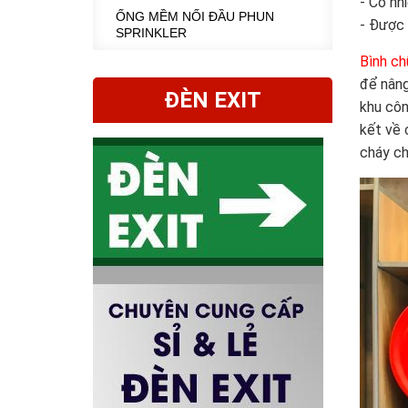
- Có nh
ỐNG MỀM NỐI ĐẦU PHUN
- Được 
SPRINKLER
Bình ch
để nâng
ĐÈN EXIT
khu côn
kết về 
cháy ch