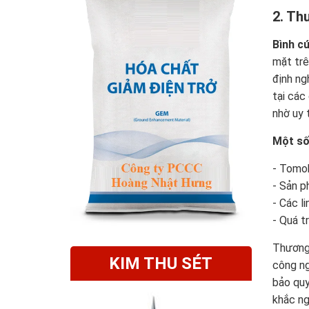
2. Th
Bình c
mặt trê
định ng
tại các
nhờ uy 
Một số 
- Tomok
- Sản p
- Các l
- Quá t
Thương 
KIM THU SÉT
công ng
bảo quy
khắc ng