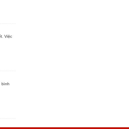
t. Việc
m bình