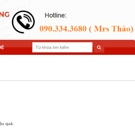
HỆ
ệu quả.