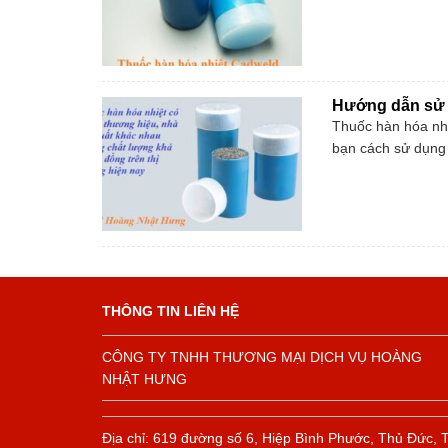
Hướng dẫn sử d
Thuốc hàn hóa nhiệ
bạn cách sử dụng 
THÔNG TIN LIÊN HỆ
CÔNG TY TNHH THƯƠNG MẠI DỊCH VỤ HOÀNG
NHẬT HƯNG
Địa chỉ: 619 đường số 6, Hiệp Bình Phước, Thủ Đức, 