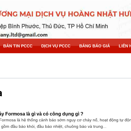
BẢN TIN PCCC
DỊCH VỤ PCCC
BẢNG BÁO GIÁ
LIÊN 
a
áy Formosa là gì và có công dụng gì ?
 Formosa là hệ thống cảnh báo sớm nguy cơ cháy nổ, hoạt động tự độ
ị gồm đầu báo khói, đầu báo nhiệt, chuông báo và trung...