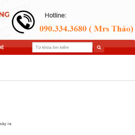
HỆ
 xảy ra