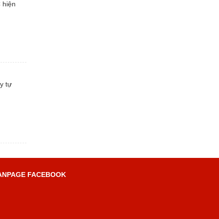
 hiện
y tự
ANPAGE FACEBOOK