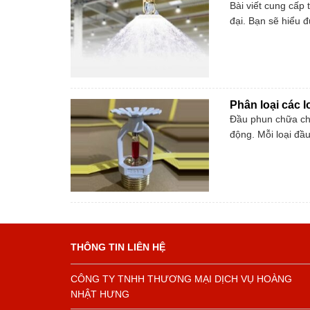
Bài viết cung cấp 
đại. Bạn sẽ hiểu đ
Phân loại các 
Đầu phun chữa chá
động. Mỗi loại đầ
THÔNG TIN LIÊN HỆ
CÔNG TY TNHH THƯƠNG MẠI DỊCH VỤ HOÀNG
NHẬT HƯNG