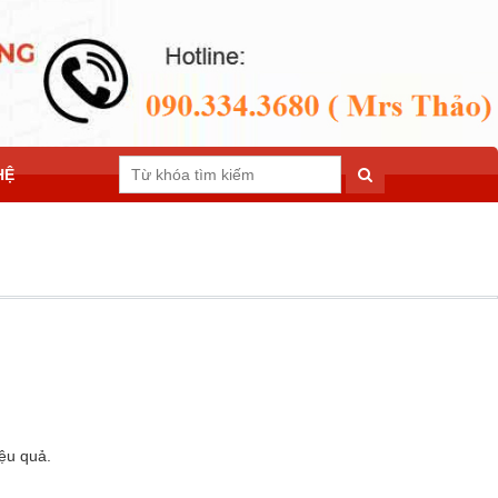
HỆ
ệu quả.