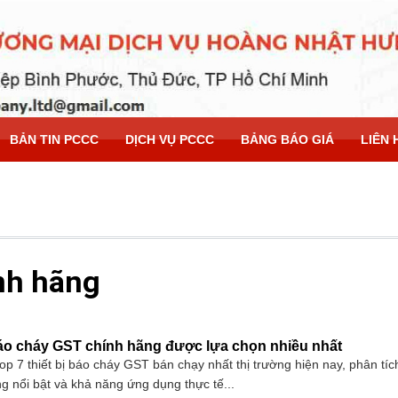
BẢN TIN PCCC
DỊCH VỤ PCCC
BẢNG BÁO GIÁ
LIÊN 
nh hãng
 báo cháy GST chính hãng được lựa chọn nhiều nhất
top 7 thiết bị báo cháy GST bán chạy nhất thị trường hiện nay, phân tích 
g nổi bật và khả năng ứng dụng thực tế...