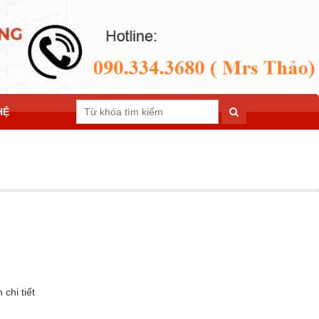
HỆ
chi tiết