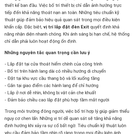
thiết kế ban đầu. Việc bố trí thiết bị chỉ dẫn ảnh hưởng trực
tiếp đến khả năng thoát nạn an toàn. Những tiêu chuẩn kỹ
thuật giúp đảm bảo hiệu quả quan sát trong mọi điều kiện
khẩn cấp. Đặc biệt,
vị trí lắp đặt đèn Exit
quyết định khả
năng nhận diện nhanh chóng. Khi ánh sáng bị hạn chế, hệ thống
chỉ dẫn phải luôn hoạt động ổn định.
Những nguyên tắc quan trọng cần lưu ý
- Lắp đặt tại cửa thoát hiểm chính của công trình
- Bố trí trên hành lang dài có nhiều hướng di chuyển
- Đặt tại khu vực cầu thang bộ và lối xuống tầng
- Gắn tại giao điểm các hành lang để chỉ hướng
- Lắp ở nơi dễ nhìn, không bị vật cản che khuất
- Đảm bảo chiều cao lắp đặt phù hợp tầm mắt người
Trong môi trường đông người, việc bố trí hợp lý giúp giảm thiểu
nguy cơ chen lấn. Những vị trí dễ quan sát sẽ tăng khả năng
định hướng khi xảy ra sự cố bất ngờ. Tiêu chuẩn kỹ thuật luôn
yêu cầu đảm bảo tầm nhìn rõ ràng trong mọi điều kiện ánh