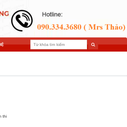
HỆ
 thi