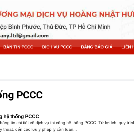
BẢN TIN PCCC
DỊCH VỤ PCCC
BẢNG BÁO GIÁ
LIÊN 
hống PCCC
ng hệ thống PCCC
hông tin chi tiết về dịch vụ thi công hệ thống PCCC. Từ lợi ích, quy trình
ỹ thuật, đến các lưu ý pháp lý cần tuân...