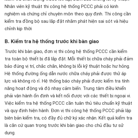
Nhân viên kỹ thuật thi công hệ thống PCCC phải có kinh
nghiệm và chứng chỉ chuyên môn theo quy định. Thi công cần
kiểm tra đồng bộ sau lắp đặt nhằm phát hiện sai sót và hiệu
chỉnh kịp thời
B. Ki
ểm tra hệ thống tr
ư
ớc khi b
àn giao
Trước khi bàn giao, đơn vị thi công hệ thống PCCC cần kiểm
tra toàn bộ thiết bị đã lắp đặt. Mỗi thiết bị chữa cháy phải đảm
bảo đúng vị trí, chắc chắn, không bị lỗi kỹ thuật hoặc hư hỏng.
Hệ thống đường ống dẫn nước chữa cháy phải được thử áp
lực và không rò rỉ. Hệ thống báo cháy phải được kiểm tra tính
năng hoạt động và độ nhạy cảm biến. Trung tâm điều khiển
phải vận hành ổn định và kết nối được với các thiết bị ngoại vi.
Việc kiểm tra hệ thống PCCC cần tuân thủ tiêu chuẩn kỹ thuật
và quy định hiện hành. Đơn vị thi công hệ thống PCCC phải lập
biên bản kiểm tra, có đầy đủ chữ ký xác nhận. Kết quả kiểm tra
là căn cứ quan trọng trước khi bàn giao cho chủ đầu tư sử
dụng.