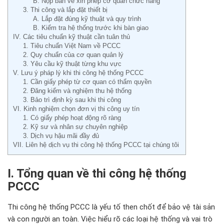
B. Nộp bản vẽ xin phép cơ quan chức năng
3. Thi công và lắp đặt thiết bị
A. Lắp đặt đúng kỹ thuật và quy trình
B. Kiểm tra hệ thống trước khi bàn giao
IV. Các tiêu chuẩn kỹ thuật cần tuân thủ
1. Tiêu chuẩn Việt Nam về PCCC
2. Quy chuẩn của cơ quan quản lý
3. Yêu cầu kỹ thuật từng khu vực
V. Lưu ý pháp lý khi thi công hệ thống PCCC
1. Cần giấy phép từ cơ quan có thẩm quyền
2. Đăng kiểm và nghiệm thu hệ thống
3. Bảo trì định kỳ sau khi thi công
VI. Kinh nghiệm chọn đơn vị thi công uy tín
1. Có giấy phép hoạt động rõ ràng
2. Kỹ sư và nhân sự chuyên nghiệp
3. Dịch vụ hậu mãi đầy đủ
VII. Liên hệ dịch vụ thi công hệ thống PCCC tại chúng tôi
I. Tổng quan về thi c
ông h
ệ thống
PCCC
Thi c
ông h
ệ thống PCCC l
à y
ếu tố then chốt
đ
ể bảo vệ t
ài s
ản
v
à con ng
ư
ời an to
àn. Vi
ệc hiểu r
õ các lo
ại hệ thống v
à vai trò