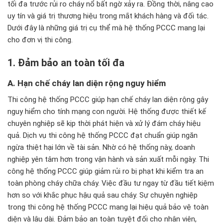
tối
đa trư
ớc rủi ro ch
áy n
ổ bất ngờ xảy ra.
Đ
ồng thời, n
âng cao
uy tín và giá tr
ị th
ương hi
ệu trong mắt kh
ách hàng và
đ
ối t
ác.
D
ư
ới
đ
ây là nh
ững gi
á tr
ị cụ thể m
à h
ệ thống PCCC mang lại
cho
đơn v
ị thi c
ông.
1.
Đ
ảm bảo an to
àn t
ối
đa
A. H
ạn chế ch
áy lan di
ện rộng nguy hiểm
Thi công hệ thống PCCC giúp hạn chế cháy lan diện rộng gây
nguy hiểm cho tính mạng con người. Hệ thống được thiết kế
chuyên nghiệp sẽ kịp thời phát hiện và xử lý đám cháy hiệu
quả. Dịch vụ thi công hệ thống PCCC đạt chuẩn giúp ngăn
ngừa thiệt hại lớn về tài sản. Nhờ có hệ thống này, doanh
nghiệp yên tâm hơn trong vận hành và sản xuất mỗi ngày. Thi
công hệ thống PCCC giúp giảm rủi ro bị phạt khi kiểm tra an
toàn phòng cháy chữa cháy. Việc đầu tư ngay từ đầu tiết kiệm
hơn so với khắc phục hậu quả sau cháy. Sự chuyên nghiệp
trong thi công hệ thống PCCC mang lại hiệu quả bảo vệ toàn
diện và lâu dài. Đảm bảo an toàn tuyệt đối cho nhân viên,