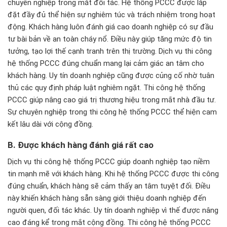
chuyên nghiệp trong mắt đối tác. Hệ thống PCCC được lắp
đặt đầy đủ thể hiện sự nghiêm túc và trách nhiệm trong hoạt
động. Khách hàng luôn đánh giá cao doanh nghiệp có sự đầu
tư bài bản về an toàn cháy nổ. Điều này giúp tăng mức độ tin
tưởng, tạo lợi thế cạnh tranh trên thị trường. Dịch vụ thi công
hệ thống PCCC đúng chuẩn mang lại cảm giác an tâm cho
khách hàng. Uy tín doanh nghiệp cũng được củng cố nhờ tuân
thủ các quy định pháp luật nghiêm ngặt. Thi công hệ thống
PCCC giúp nâng cao giá trị thương hiệu trong mắt nhà đầu tư.
Sự chuyên nghiệp trong thi công hệ thống PCCC thể hiện cam
kết lâu dài với cộng đồng.
B.
Đư
ợc kh
ách hàng
đ
ánh giá r
ất cao
Dịch vụ thi công hệ thống PCCC giúp doanh nghiệp tạo niềm
tin mạnh mẽ với khách hàng. Khi hệ thống PCCC được thi công
đúng chuẩn, khách hàng sẽ cảm thấy an tâm tuyệt đối. Điều
này khiến khách hàng sẵn sàng giới thiệu doanh nghiệp đến
người quen, đối tác khác. Uy tín doanh nghiệp vì thế được nâng
cao đáng kể trong mắt cộng đồng. Thi công hệ thống PCCC