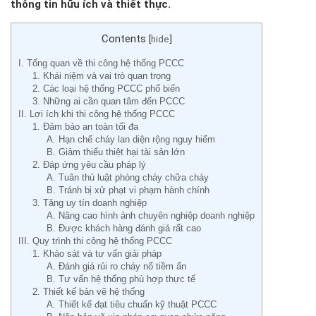
thông tin hữu ích và thiết thực.
Contents
[
hide
]
I. Tổng quan về thi công hệ thống PCCC
1. Khái niệm và vai trò quan trọng
2. Các loại hệ thống PCCC phổ biến
3. Những ai cần quan tâm đến PCCC
II. Lợi ích khi thi công hệ thống PCCC
1. Đảm bảo an toàn tối đa
A. Hạn chế cháy lan diện rộng nguy hiểm
B. Giảm thiểu thiệt hại tài sản lớn
2. Đáp ứng yêu cầu pháp lý
A. Tuân thủ luật phòng cháy chữa cháy
B. Tránh bị xử phạt vi phạm hành chính
3. Tăng uy tín doanh nghiệp
A. Nâng cao hình ảnh chuyên nghiệp doanh nghiệp
B. Được khách hàng đánh giá rất cao
III. Quy trình thi công hệ thống PCCC
1. Khảo sát và tư vấn giải pháp
A. Đánh giá rủi ro cháy nổ tiềm ẩn
B. Tư vấn hệ thống phù hợp thực tế
2. Thiết kế bản vẽ hệ thống
A. Thiết kế đạt tiêu chuẩn kỹ thuật PCCC