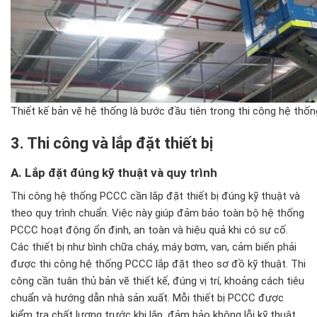
Thiết kế bản vẽ hệ thống là bước đầu tiên trong thi công hệ th
3. Thi c
ông và l
ắp
đ
ặt thiết bị
A. Lắp
đ
ặt
đ
úng k
ỹ thuật v
à quy trình
Thi công hệ thống PCCC cần lắp đặt thiết bị đúng kỹ thuật và
theo quy trình chuẩn. Việc này giúp đảm bảo toàn bộ hệ thống
PCCC hoạt động ổn định, an toàn và hiệu quả khi có sự cố.
Các thiết bị như bình chữa cháy, máy bơm, van, cảm biến phải
được thi công hệ thống PCCC lắp đặt theo sơ đồ kỹ thuật. Thi
công cần tuân thủ bản vẽ thiết kế, đúng vị trí, khoảng cách tiêu
chuẩn và hướng dẫn nhà sản xuất. Mỗi thiết bị PCCC được
kiểm tra chất lượng trước khi lắp, đảm bảo không lỗi kỹ thuật.