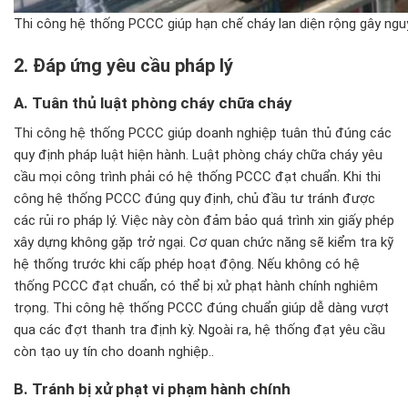
Thi công hệ thống PCCC giúp hạn chế cháy lan diện rộng gây ng
2.
Đ
áp
ứng y
êu c
ầu ph
áp lý
A. Tuân th
ủ luật ph
òng cháy ch
ữa ch
áy
Thi công hệ thống PCCC giúp doanh nghiệp tuân thủ đúng các
quy định pháp luật hiện hành. Luật phòng cháy chữa cháy yêu
cầu mọi công trình phải có hệ thống PCCC đạt chuẩn. Khi thi
công hệ thống PCCC đúng quy định, chủ đầu tư tránh được
các rủi ro pháp lý. Việc này còn đảm bảo quá trình xin giấy phép
xây dựng không gặp trở ngại. Cơ quan chức năng sẽ kiểm tra kỹ
hệ thống trước khi cấp phép hoạt động. Nếu không có hệ
thống PCCC đạt chuẩn, có thể bị xử phạt hành chính nghiêm
trọng. Thi công hệ thống PCCC đúng chuẩn giúp dễ dàng vượt
qua các đợt thanh tra định kỳ. Ngoài ra, hệ thống đạt yêu cầu
còn tạo uy tín cho doanh nghiệp..
B. Tránh b
ị xử phạt vi phạm h
ành chính