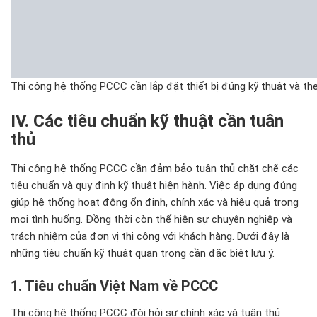
Thi công hệ thống PCCC cần lắp đặt thiết bị đúng kỹ thuật và th
IV. Các tiêu chu
ẩn kỹ thuật cần tu
ân
th
ủ
Thi c
ông h
ệ thống PCCC cần
đ
ảm bảo tu
ân th
ủ chặt chẽ c
ác
tiêu chu
ẩn v
à quy
đ
ịnh kỹ thuật hiện h
ành. Vi
ệc
áp d
ụng
đ
úng
giúp h
ệ thống hoạt
đ
ộng ổn
đ
ịnh, ch
ính xác và hi
ệu quả trong
mọi t
ình hu
ống.
Đ
ồng thời c
òn th
ể hiện sự chuy
ên nghi
ệp v
à
trách nhi
ệm của
đơn v
ị thi c
ông v
ới kh
ách hàng. D
ư
ới
đ
ây là
nh
ững ti
êu chu
ẩn kỹ thuật quan trọng cần
đ
ặc biệt l
ưu
ý.
1. Tiêu chu
ẩn Việt Nam về PCCC
Thi công hệ thống PCCC đòi hỏi sự chính xác và tuân thủ