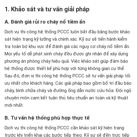
1. Kh
ảo s
át và t
ư v
ấn giải ph
áp
A.
Đ
ánh giá r
ủi ro ch
áy n
ổ tiềm ẩn
Dịch vụ thi công hệ thống PCCC luôn bắt đầu bằng bước khảo
sát hiện trạng kỹ lưỡng và chính xác. Kỹ sư sẽ tiến hành kiểm
tra toàn bộ khu vực để đánh giá các nguy cơ cháy nổ tiềm ẩn.
Mọi yếu tố dễ phát sinh cháy đều được ghi nhận để xây dựng
phương án phòng cháy hiệu quả. Việc khảo sát giúp đảm bảo
hệ thống được thiết kế phù hợp với từng không gian cụ thể.
Sau đó, đơn vị thi công hệ thống PCCC sẽ tư vấn giải pháp tối
ưu nhất cho khách hàng. Các giải pháp bao gồm bố trí đầu báo
cháy, bình chữa cháy và đường ống dẫn nước cứu hỏa. Đội ngũ
chuyên môn cam kết tuân thủ tiêu chuẩn an toàn và kỹ thuật
mới nhất.
B. T
ư v
ấn hệ thống ph
ù h
ợp thực tế
Dịch vụ thi công hệ thống PCCC cần khảo sát kỹ hiện trạng
trước khi triển khai các bước tiếp theo. Kỹ sư sẽ đến trực tiếp