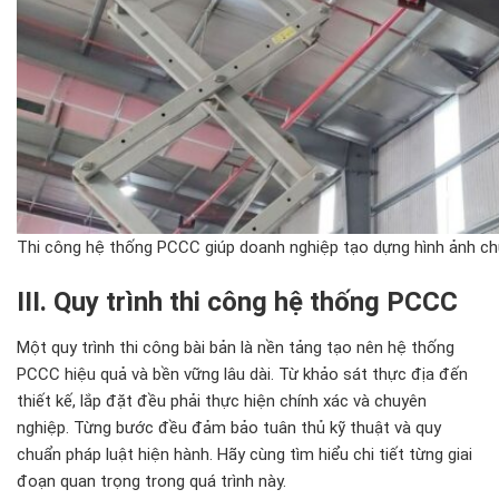
Thi công hệ thống PCCC giúp doanh nghiệp tạo dựng hình ảnh ch
III. Quy tr
ình thi công h
ệ thống PCCC
Một quy tr
ình thi công bài b
ản l
à n
ền tảng tạo n
ên h
ệ thống
PCCC hiệu quả v
à b
ền vững l
âu dài. T
ừ khảo s
át th
ực
đ
ịa
đ
ến
thiết kế, lắp
đ
ặt
đ
ều phải thực hiện ch
ính xác và chuyên
nghi
ệp. Từng b
ư
ớc
đ
ều
đ
ảm bảo tu
ân th
ủ kỹ thuật v
à quy
chu
ẩn ph
áp lu
ật hiện h
ành. Hãy cùng tìm hi
ểu chi tiết từng giai
đo
ạn quan trọng trong qu
á trình này.