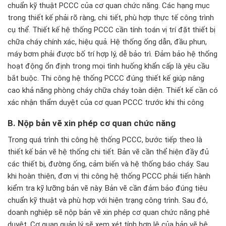
chuẩn kỹ thuật PCCC của cơ quan chức năng. Các hạng mục
trong thiết kế phải rõ ràng, chi tiết, phù hợp thực tế công trình
cụ thể. Thiết kế hệ thống PCCC cần tính toán vị trí đặt thiết bị
chữa cháy chính xác, hiệu quả. Hệ thống ống dẫn, đầu phun,
máy bơm phải được bố trí hợp lý, dễ bảo trì. Đảm bảo hệ thống
hoạt động ổn định trong mọi tình huống khẩn cấp là yêu cầu
bắt buộc. Thi công hệ thống PCCC đúng thiết kế giúp nâng
cao khả năng phòng cháy chữa cháy toàn diện. Thiết kế cần có
xác nhận thẩm duyệt của cơ quan PCCC trước khi thi công
B. Nộp bản vẽ xin ph
ép c
ơ quan ch
ức n
ăng
Trong quá trình thi công hệ thống PCCC, bước tiếp theo là
thiết kế bản vẽ hệ thống chi tiết. Bản vẽ cần thể hiện đầy đủ
các thiết bị, đường ống, cảm biến và hệ thống báo cháy. Sau
khi hoàn thiện, đơn vị thi công hệ thống PCCC phải tiến hành
kiểm tra kỹ lưỡng bản vẽ này. Bản vẽ cần đảm bảo đúng tiêu
chuẩn kỹ thuật và phù hợp với hiện trạng công trình. Sau đó,
doanh nghiệp sẽ nộp bản vẽ xin phép cơ quan chức năng phê
duyệt. Cơ quan quản lý sẽ xem xét tính hợp lệ của bản vẽ hệ