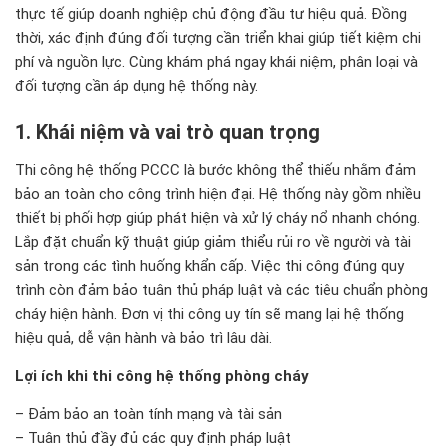
th
ực tế gi
úp doanh nghi
ệp chủ
đ
ộng
đ
ầu t
ư hi
ệu quả.
Đ
ồng
thời, x
ác
đ
ịnh
đ
úng
đ
ối t
ư
ợng cần triển khai gi
úp ti
ết kiệm chi
ph
í và ngu
ồn lực. C
ùng khám phá ngay khái ni
ệm, ph
ân lo
ại v
à
đ
ối t
ư
ợng cần
áp d
ụng hệ thống n
ày.
1. Khái ni
ệm v
à vai trò quan tr
ọng
Thi công hệ thống PCCC là bước không thể thiếu nhằm đảm
bảo an toàn cho công trình hiện đại. Hệ thống này gồm nhiều
thiết bị phối hợp giúp phát hiện và xử lý cháy nổ nhanh chóng.
Lắp đặt chuẩn kỹ thuật giúp giảm thiểu rủi ro về người và tài
sản trong các tình huống khẩn cấp. Việc thi công đúng quy
trình còn đảm bảo tuân thủ pháp luật và các tiêu chuẩn phòng
cháy hiện hành. Đơn vị thi công uy tín sẽ mang lại hệ thống
hiệu quả, dễ vận hành và bảo trì lâu dài.
Lợi ích khi thi công hệ thống phòng cháy
– Đảm bảo an toàn tính mạng và tài sản
– Tuân thủ đầy đủ các quy định pháp luật