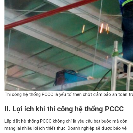
Thi công hệ thống PCCC là yếu tố then chốt đảm bảo an toàn tro
II. Lợi
ích khi thi công h
ệ thống PCCC
Lắp
đ
ặt hệ thống PCCC kh
ông ch
ỉ l
à yêu c
ầu bắt buộc m
à còn
mang l
ại nhiều lợi
ích thi
ết thực. Doanh nghiệp sẽ
đư
ợc bảo vệ