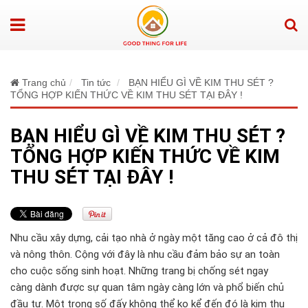
Trang chủ
Tin tức
BẠN HIỂU GÌ VỀ KIM THU SÉT ?
TỔNG HỢP KIẾN THỨC VỀ KIM THU SÉT TẠI ĐÂY !
BẠN HIỂU GÌ VỀ KIM THU SÉT ?
TỔNG HỢP KIẾN THỨC VỀ KIM
THU SÉT TẠI ĐÂY !
Nhu cầu xây dựng, cải tạo nhà ở ngày một tăng cao ở cả đô thị
và nông thôn. Cộng với đâ
y là nhu cầu đảm bảo sự an toàn
cho cuộc sống sinh hoạt. Những trang bị chống sét
ngay
càng
dành được sự quan tâm ngày càng lớn
và
phổ biến chủ
đầu
tư
. Một trong s
ố đấy không thể ko kể đến đó là kim thu