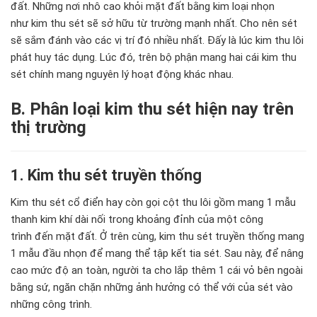
đất. Những nơi nhô cao khỏi mặt đất bằng kim loại nhọn
như kim thu sét sẽ sở hữu từ trường mạnh nhất. Cho nên sét
sẽ sắm đánh vào cá
c vị trí đó nhiều nhất.
Đấy là lúc kim thu lôi
phát huy tác dụng.
Lúc đó
, trên
bộ phận
mang hai cái kim thu
sét chính mang nguyên l
ý hoạt động khác nhau.
B. Phân loại kim thu sét hiện nay trên
thị trường
1. Kim thu sét truyền thống
Kim thu sét cổ điển hay còn gọi cột thu lôi gồm mang 1 mẫu
thanh kim khí dài nối trong khoảng đỉnh của một công
trình
đến mặt đất. Ở trên cùng, kim thu sét
truyền thống
mang
1 mẫu đầu nhọn để mang thể tập kết tia sét. Sau này, để nâng
cao mức độ an toàn, người ta cho lắp thêm 1 cái vỏ bên ngoài
bằng sứ, ngăn chặn những ảnh hưởng có thể với của sét vào
những
c
ông tr
ình.