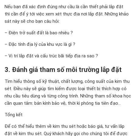
Nếu bạn đã xác định đúng như cầu là cần thiết phải lắp đặt
thì
cần để
ý tới việc xem xét thực địa nơi lắp đặt
. Những khảo
sát này sẽ cho
bạn
câu hỏi:
– Điện trở suất đất là bao nhiêu ?
– Đặc tính địa l
ý của khu vực là gì ?
– Vị trí lắp
đặt và cấu trúc b
ãi tiếp địa ra sao ?
3. Đánh giá tham số môi trường lắp đặt
Tìm hiểu thông số kỹ thuật, chất l
ượ
ng, công suất của kim thu
sét. Điều này sẽ giúp tìm kiếm được loại thiết bị thích hợp có
nhu cầu tiêu dùng và từng công trình. Những tham số khoa học
cần quan tâm: bán kính bảo vệ, thời kì phóng tia tiên đạo…
Tổng kết
Để có thể hiểu thêm về kim thu sét hoặc báo giá, tư vấn lắp
đặt về kim thu sét. Quý khách hãy gọi cho chúng tôi để được