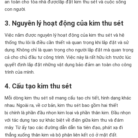
an toàn cho
tòa nhà đượclắp đặt kim thu sét
và cuộc sống
con người
.
3. Nguyên lý hoạt động của kim thu sét
Việc nắm được nguyên l
ý hoạt động của kim thu sét
và hệ
thống thu lôi
là điều cần thiết và quan trọng khi lắp đặt và sử
dụng
.
Không chỉ là quan trọng cho người lắp đặt mà quan trọng
cả cho chủ đầu tư công trình
. Việc này là
rất hữu
ích trước lúc
quyết định lắp đặt những vật dụng bảo
đảm an toàn cho công
trình của mình.
4. Cấu tạo kim thu sét
Mỗi dòng kim thu sét sẽ mang cấu tạo chi tiết, hình dạng khác
nhau. Ngoài ra, về c
ơ bản, kim thu sét bao gồm hai
thiết
bị
chính là phần đầu nhọn kim loại và phần thân kim. Đầu nhọn
với tác dụng tạo sự
khác
biệt về điện giữa kim thu và đám
mây. Từ ấy tạo các
đường dẫn
dẫn tia tiên đạo, phát xạ đi
thẳng xuống thân kim và bộ phận
liên kết
có
ở
mặt đất
.