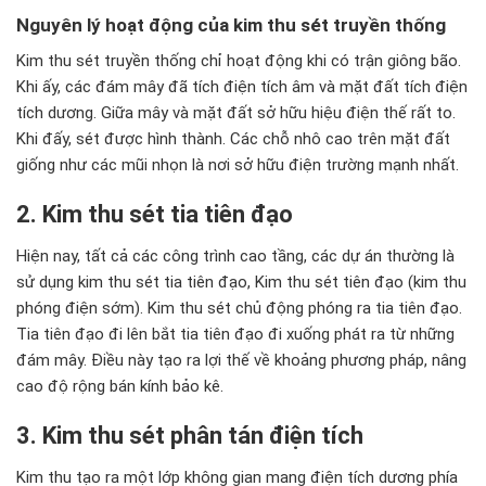
Nguyên lý hoạt động của kim thu sét truyền thống
Kim thu sét truyền thống chỉ hoạt động khi có trận giông bão.
Khi ấy, các đám mây đã tích
điện tích âm và mặt đất tích điện
tích dương. Giữa mây và mặt đất sở hữu hiệu điện thế rất to.
Khi đấy, sét được h
ình thành. Các chỗ nhô cao trên mặt
đất
giống như các mũi nhọn là nơi sở hữu điện trường mạnh nhất
.
2. Kim thu sét tia tiên đạo
Hiện nay, tất cả các công trình cao tầng, các d
ự án
thường là
sử dụng kim thu sét tia tiên đạo, Kim thu sét tiên đạo (kim thu
phóng điện sớm). Kim thu sét chủ động phóng ra tia tiên đạo.
Tia tiên đạo đi lên bắt tia tiên đạo đi xuống phát ra từ những
đám mây. Điều này tạo ra lợi thế về khoảng phương pháp, nâng
cao độ rộng bán kính bảo kê
.
3. Kim thu sét phân tán điện tích
Kim thu tạo ra một lớp không gian mang điện tích dương phía