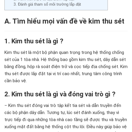
3. Đánh giá tham số môi trường lắp đặt
A. Tìm hiểu mọi vấn đề về kim thu sét
1. Kim thu sét là gì ?
Kim thu sét là một bộ phận quan trọng trong hệ thống chống
sét của 1 tòa nhà
. Hệ thống bao gồm kim thu sét, dây dẫn sét
bằng đồng, hộp rà soát điện trở và cọc tiếp địa chống sét. Kim
thu sét được lắp đặt tại vị trí cao nhất, trung tâm
c
ông tr
ình
cần bảo vệ.
2. Kim thu sét là gì và đóng vai trò gì ?
– Kim thu sét đóng vai trò tập kết
tia sét và dẫn truyền đến
các bộ phận dây dẫn. Tương tự, lúc sét đánh xuống, thay v
ì
trực tiếp đi qua những tòa nhà cao tầng sẽ
được thu và truyền
xuống mặt đất bằng hệ thống cột thu lôi. Điều này giúp bảo vệ