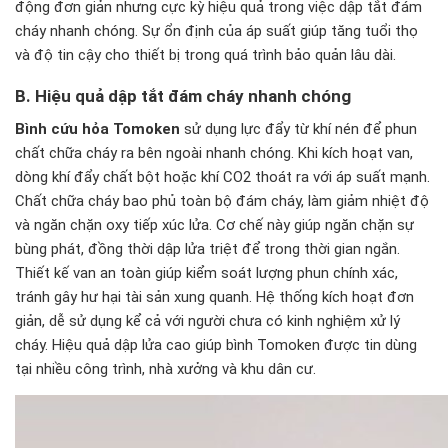
động đơn giản nhưng cực kỳ hiệu quả trong việc dập tắt đám
cháy nhanh chóng. Sự ổn định của áp suất giúp tăng tuổi thọ
và độ tin cậy cho thiết bị trong quá trình bảo quản lâu dài.
B. Hiệu quả dập tắt đám cháy nhanh chóng
Bình cứu hỏa Tomoken
sử dụng lực đẩy từ khí nén để phun
chất chữa cháy ra bên ngoài nhanh chóng. Khi kích hoạt van,
dòng khí đẩy chất bột hoặc khí CO2 thoát ra với áp suất mạnh.
Chất chữa cháy bao phủ toàn bộ đám cháy, làm giảm nhiệt độ
và ngăn chặn oxy tiếp xúc lửa. Cơ chế này giúp ngăn chặn sự
bùng phát, đồng thời dập lửa triệt để trong thời gian ngắn.
Thiết kế van an toàn giúp kiểm soát lượng phun chính xác,
tránh gây hư hại tài sản xung quanh. Hệ thống kích hoạt đơn
giản, dễ sử dụng kể cả với người chưa có kinh nghiệm xử lý
cháy. Hiệu quả dập lửa cao giúp bình Tomoken được tin dùng
tại nhiều công trình, nhà xưởng và khu dân cư.