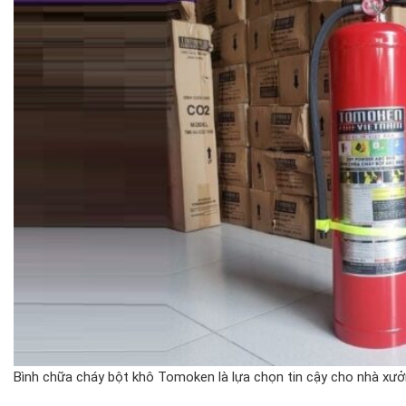
Bình chữa cháy bột khô Tomoken là lựa chọn tin cậy cho nhà xư