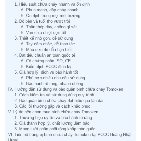
1. Hiệu suất chữa cháy nhanh và ổn định
A. Phun mạnh, dập cháy nhanh.
B. Ổn định trong mọi môi trường.
2. Độ bền và tuổi thọ vượt trội
A. Thân thép dày, chống gỉ sét.
B. Van chịu nhiệt cực tốt.
3. Thiết kế nhỏ gọn, dễ sử dụng
A. Tay cầm chắc, dễ thao tác.
B. Màu sơn đỏ dễ nhận biết.
4. Đạt tiêu chuẩn an toàn quốc tế
A. Có chứng nhận ISO, CE.
B. Kiểm định PCCC định kỳ.
5. Giá hợp lý, dịch vụ bảo hành tốt
A. Phù hợp nhiều nhu cầu sử dụng.
B. Bảo hành rõ ràng, nhanh chóng.
IV. Hướng dẫn sử dụng và bảo quản bình chữa cháy Tomoken
1. Cách kiểm tra và sử dụng đúng quy trình
2. Bảo quản bình chữa cháy đạt hiệu quả lâu dài
3. Các lỗi thường gặp và cách khắc phục
V. Lý do nên chọn mua bình chữa cháy Tomoken
1. Thương hiệu uy tín và bảo hành rõ ràng
2. Giá thành hợp lý, chất lượng đảm bảo
3. Mạng lưới phân phối rộng khắp toàn quốc
VI. Liên hệ trang bị bình chữa cháy Tomoken tại PCCC Hoàng Nhật
Hưng