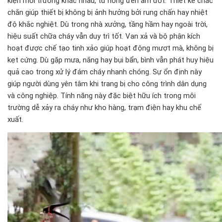
kiện môi trường khác nhau, từ nóng đến ẩm ướt. Thiết kế chắc
chắn giúp thiết bị không bị ảnh hưởng bởi rung chấn hay nhiệt
độ khắc nghiệt. Dù trong nhà xưởng, tầng hầm hay ngoài trời,
hiệu suất chữa cháy vẫn duy trì tốt. Van xả và bộ phận kích
hoạt được chế tạo tinh xảo giúp hoạt động mượt mà, không bị
kẹt cứng. Dù gặp mưa, nắng hay bụi bẩn, bình vẫn phát huy hiệu
quả cao trong xử lý đám cháy nhanh chóng. Sự ổn định này
giúp người dùng yên tâm khi trang bị cho công trình dân dụng
và công nghiệp. Tính năng này đặc biệt hữu ích trong môi
trường dễ xảy ra cháy như kho hàng, trạm điện hay khu chế
xuất.