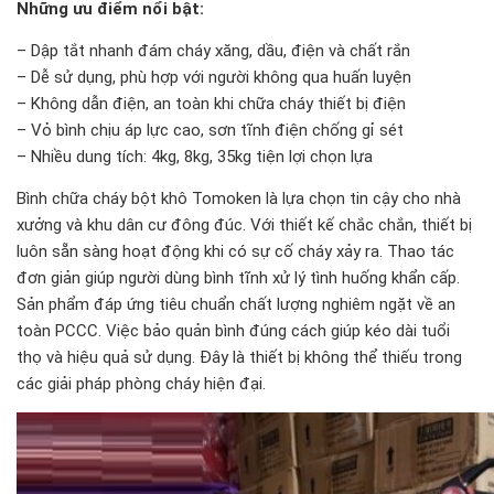
Những ưu điểm nổi bật:
– Dập tắt nhanh đám cháy xăng, dầu, điện và chất rắn
– Dễ sử dụng, phù hợp với người không qua huấn luyện
– Không dẫn điện, an toàn khi chữa cháy thiết bị điện
– Vỏ bình chịu áp lực cao, sơn tĩnh điện chống gỉ sét
– Nhiều dung tích: 4kg, 8kg, 35kg tiện lợi chọn lựa
Bình chữa cháy bột khô Tomoken là lựa chọn tin cậy cho nhà
xưởng và khu dân cư đông đúc. Với thiết kế chắc chắn, thiết bị
luôn sẵn sàng hoạt động khi có sự cố cháy xảy ra. Thao tác
đơn giản giúp người dùng bình tĩnh xử lý tình huống khẩn cấp.
Sản phẩm đáp ứng tiêu chuẩn chất lượng nghiêm ngặt về an
toàn PCCC. Việc bảo quản bình đúng cách giúp kéo dài tuổi
thọ và hiệu quả sử dụng. Đây là thiết bị không thể thiếu trong
các giải pháp phòng cháy hiện đại.