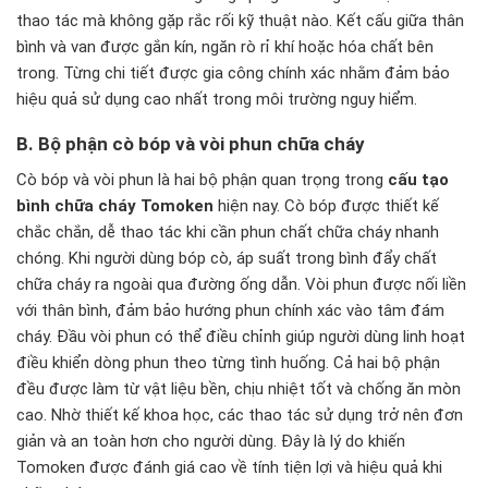
thao tác mà không gặp rắc rối kỹ thuật nào. Kết cấu giữa thân
bình và van được gắn kín, ngăn rò rỉ khí hoặc hóa chất bên
trong. Từng chi tiết được gia công chính xác nhằm đảm bảo
hiệu quả sử dụng cao nhất trong môi trường nguy hiểm.
B. Bộ phận cò bóp và vòi phun chữa cháy
Cò bóp và vòi phun là hai bộ phận quan trọng trong
cấu tạo
bình chữa cháy Tomoken
hiện nay. Cò bóp được thiết kế
chắc chắn, dễ thao tác khi cần phun chất chữa cháy nhanh
chóng. Khi người dùng bóp cò, áp suất trong bình đẩy chất
chữa cháy ra ngoài qua đường ống dẫn. Vòi phun được nối liền
với thân bình, đảm bảo hướng phun chính xác vào tâm đám
cháy. Đầu vòi phun có thể điều chỉnh giúp người dùng linh hoạt
điều khiển dòng phun theo từng tình huống. Cả hai bộ phận
đều được làm từ vật liệu bền, chịu nhiệt tốt và chống ăn mòn
cao. Nhờ thiết kế khoa học, các thao tác sử dụng trở nên đơn
giản và an toàn hơn cho người dùng. Đây là lý do khiến
Tomoken được đánh giá cao về tính tiện lợi và hiệu quả khi