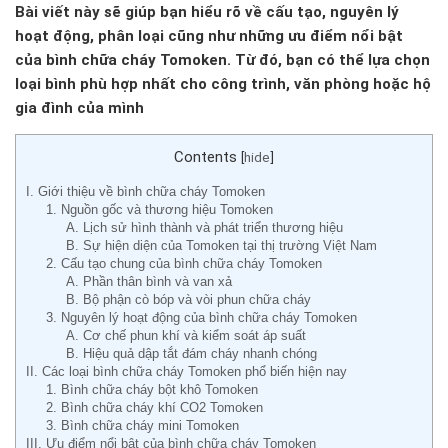
Bài viết này sẽ giúp bạn hiểu rõ về cấu tạo, nguyên lý
hoạt động, phân loại cũng như những ưu điểm nổi bật
của bình chữa cháy Tomoken. Từ đó, bạn có thể lựa chọn
loại bình phù hợp nhất cho công trình, văn phòng hoặc hộ
gia đình của mình
Contents
[
hide
]
I. Giới thiệu về bình chữa cháy Tomoken
1. Nguồn gốc và thương hiệu Tomoken
A. Lịch sử hình thành và phát triển thương hiệu
B. Sự hiện diện của Tomoken tại thị trường Việt Nam
2. Cấu tạo chung của bình chữa cháy Tomoken
A. Phần thân bình và van xả
B. Bộ phận cò bóp và vòi phun chữa cháy
3. Nguyên lý hoạt động của bình chữa cháy Tomoken
A. Cơ chế phun khí và kiểm soát áp suất
B. Hiệu quả dập tắt đám cháy nhanh chóng
II. Các loại bình chữa cháy Tomoken phổ biến hiện nay
1. Bình chữa cháy bột khô Tomoken
2. Bình chữa cháy khí CO2 Tomoken
3. Bình chữa cháy mini Tomoken
III. Ưu điểm nổi bật của bình chữa cháy Tomoken