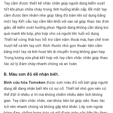
Tay cầm được thiết kế chắc chắn giúp người dùng kiểm soát
tốt khi phun chữa cháy trong tình huống khẩn cấp. Bề mặt tay
cầm được làm nhám nhẹ giúp tăng độ bám khi sử dụng bằng
một tay. Kết cấu tay cầm liền khối với van xả giúp thao tác đơn
giản, dễ kiểm soát hướng phun. Người dùng không cần dùng lực
quá mạnh khi bóp, phù hợp cho cả người lớn tuổi sử dụng.
Thiết kế công thái học hỗ trợ cầm nắm thoải mái, hạn chế trơn
trượt kể cả khi tay ướt. Kích thước nhỏ gọn thuận tiện cầm
bằng một tay và linh hoạt khi di chuyển trong không gian hẹp.
Trọng lượng vừa phải kết hợp với tay cầm chắc chắn giúp thao
tác xử lý đám cháy nhanh chóng và an toàn.
B. Màu sơn đỏ dễ nhận biết.
Bình cứu hỏa Tomoken
được sơn màu đỏ nổi bật giúp người
dùng dễ dàng nhận biết khi có sự cố. Thiết kế nhỏ gọn nên có
thể đặt ở nhiều vị trí mà không chiếm nhiều diện tích không
gian. Tay cầm chắc chắn, van khóa tiện lợi giúp việc thao tác
trở nên nhanh chóng và không gặp khó khăn. Lớp sơn ngoài
bóng đẹp, chống bong tróc và giữ được màu sắc bền lâu theo