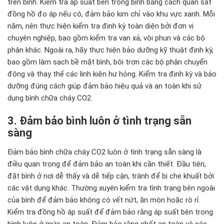
trên bình. Kiểm tra áp suất bên trong bình bằng cách quan sát
đồng hồ đo áp nếu có, đảm bảo kim chỉ vào khu vực xanh. Mỗi
năm, nên thực hiện kiểm tra định kỳ toàn diện bởi đơn vị
chuyên nghiệp, bao gồm kiểm tra van xả, vòi phun và các bộ
phận khác. Ngoài ra, hãy thực hiện bảo dưỡng kỹ thuật định kỳ,
bao gồm làm sạch bề mặt bình, bôi trơn các bộ phận chuyển
động và thay thế các linh kiện hư hỏng. Kiểm tra định kỳ và bảo
dưỡng đúng cách giúp đảm bảo hiệu quả và an toàn khi sử
dụng bình chữa cháy CO2.
3. Đảm bảo bình luôn ở tình trạng sẵn
sàng
Đảm bảo bình chữa cháy CO2 luôn ở tình trạng sẵn sàng là
điều quan trọng để đảm bảo an toàn khi cần thiết. Đầu tiên,
đặt bình ở nơi dễ thấy và dễ tiếp cận, tránh để bị che khuất bởi
các vật dụng khác. Thường xuyên kiểm tra tình trạng bên ngoài
của bình để đảm bảo không có vết nứt, ăn mòn hoặc rò rỉ.
Kiểm tra đồng hồ áp suất để đảm bảo rằng áp suất bên trong
bình luôn ở mức an toàn. Đảm bảo rằng chốt an toàn và các