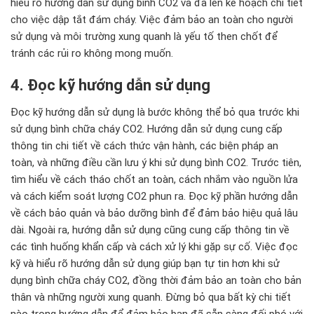
hiểu rõ hướng dẫn sử dụng bình CO2 và đã lên kế hoạch chi tiết
cho việc dập tắt đám cháy. Việc đảm bảo an toàn cho người
sử dụng và môi trường xung quanh là yếu tố then chốt để
tránh các rủi ro không mong muốn.
4. Đọc kỹ hướng dẫn sử dụng
Đọc kỹ hướng dẫn sử dụng là bước không thể bỏ qua trước khi
sử dụng bình chữa cháy CO2. Hướng dẫn sử dụng cung cấp
thông tin chi tiết về cách thức vận hành, các biện pháp an
toàn, và những điều cần lưu ý khi sử dụng bình CO2. Trước tiên,
tìm hiểu về cách tháo chốt an toàn, cách nhắm vào nguồn lửa
và cách kiểm soát lượng CO2 phun ra. Đọc kỹ phần hướng dẫn
về cách bảo quản và bảo dưỡng bình để đảm bảo hiệu quả lâu
dài. Ngoài ra, hướng dẫn sử dụng cũng cung cấp thông tin về
các tình huống khẩn cấp và cách xử lý khi gặp sự cố. Việc đọc
kỹ và hiểu rõ hướng dẫn sử dụng giúp bạn tự tin hơn khi sử
dụng bình chữa cháy CO2, đồng thời đảm bảo an toàn cho bản
thân và những người xung quanh. Đừng bỏ qua bất kỳ chi tiết
nào trong hướng dẫn để đảm bảo bạn đã sẵn sàng đối phó với