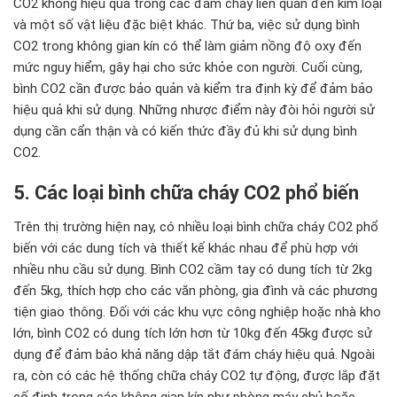
CO2 không hiệu quả trong các đám cháy liên quan đến kim loại
và một số vật liệu đặc biệt khác. Thứ ba, việc sử dụng bình
CO2 trong không gian kín có thể làm giảm nồng độ oxy đến
mức nguy hiểm, gây hại cho sức khỏe con người. Cuối cùng,
bình CO2 cần được bảo quản và kiểm tra định kỳ để đảm bảo
hiệu quả khi sử dụng. Những nhược điểm này đòi hỏi người sử
dụng cần cẩn thận và có kiến thức đầy đủ khi sử dụng bình
CO2.
5. Các loại bình chữa cháy CO2 phổ biến
Trên thị trường hiện nay, có nhiều loại bình chữa cháy CO2 phổ
biến với các dung tích và thiết kế khác nhau để phù hợp với
nhiều nhu cầu sử dụng. Bình CO2 cầm tay có dung tích từ 2kg
đến 5kg, thích hợp cho các văn phòng, gia đình và các phương
tiện giao thông. Đối với các khu vực công nghiệp hoặc nhà kho
lớn, bình CO2 có dung tích lớn hơn từ 10kg đến 45kg được sử
dụng để đảm bảo khả năng dập tắt đám cháy hiệu quả. Ngoài
ra, còn có các hệ thống chữa cháy CO2 tự động, được lắp đặt
cố định trong các không gian kín như phòng máy chủ hoặc