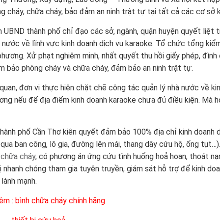
g cháy, chữa cháy, bảo đảm an ninh trật tự tại tất cả các cơ sở 
h UBND thành phố chỉ đạo các sở, ngành, quận huyện quyết liệt tr
 nước về lĩnh vực kinh doanh dịch vụ karaoke. Tổ chức tổng kiểm 
 phương. Xử phạt nghiêm minh, nhất quyết thu hồi giấy phép, đìn
m bảo phòng cháy và chữa cháy, đảm bảo an ninh trật tự.
quan, đơn vị thực hiện chặt chẽ công tác quản lý nhà nước về ki
ơng nếu để địa điểm kinh doanh karaoke chưa đủ điều kiện. Mà h
ành phố Cần Thơ kiên quyết đảm bảo 100% địa chỉ kinh doanh dịch
qua ban công, lô gia, đường lên mái, thang dây cứu hộ, ống tụt…
ị chữa cháy
, có phương án ứng cứu tình huống hoả hoạn, thoát nạ
rị nhanh chóng tham gia tuyên truyền, giám sát hỗ trợ để kinh doa
 lành mạnh.
êm :
bình chữa cháy chính hãng