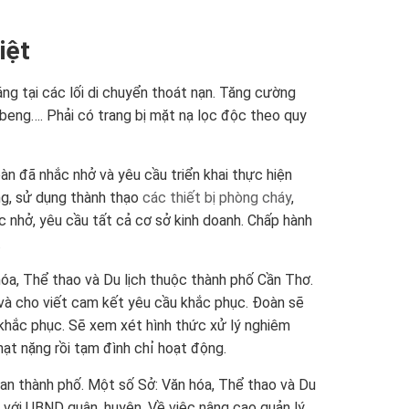
iệt
ng tại các lối di chuyển thoát nạn. Tăng cường
à beng…. Phải có trang bị mặt nạ lọc độc theo quy
àn đã nhắc nhở và yêu cầu triển khai thực hiện
ng, sử dụng thành thạo
các thiết bị phòng cháy
,
c nhở, yêu cầu tất cả cơ sở kinh doanh. Chấp hành
…
a, Thể thao và Du lịch thuộc thành phố Cần Thơ.
n và cho viết cam kết yêu cầu khắc phục. Đoàn sẽ
 khắc phục. Sẽ xem xét hình thức xử lý nghiêm
hạt nặng rồi tạm đình chỉ hoạt động.
an thành phố. Một số Sở: Văn hóa, Thể thao và Du
 với UBND quận, huyện. Về việc nâng cao quản lý