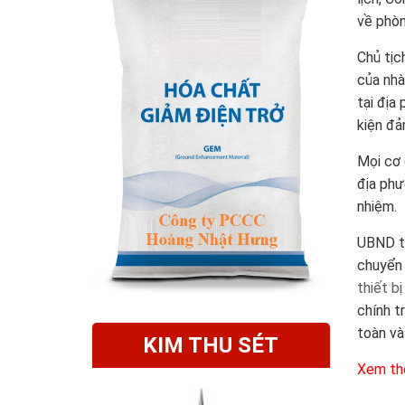
về phòn
Chủ tịc
của nhà
tại địa
kiện đả
Mọi cơ 
địa phư
nhiệm.
UBND th
chuyển 
thiết b
chính t
toàn và
KIM THU SÉT
Xem th