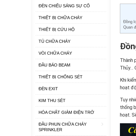
ĐÈN CHIẾU SÁNG SỰ CỐ
THIẾT BỊ CHỮA CHÁY
Đồng l
Quan đ
THIẾT BỊ CỨU HỘ
TỦ CHỮA CHÁY
Đồng
VÒI CHỮA CHÁY
Thành p
ĐẦU BÁO BEAM
Thủy… C
THIẾT BỊ CHỐNG SÉT
Khi kiể
hoạt độ
ĐÈN EXIT
Tuy nhi
KIM THU SÉT
thống b
HÓA CHẤT GIẢM ĐIỆN TRỞ
hoạt. S
ĐẦU PHUN CHỮA CHÁY
SPRINKLER