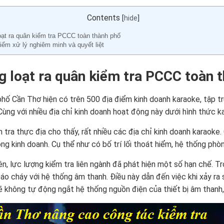
Contents
[
hide
]
oạt ra quân kiểm tra PCCC toàn thành phố
iểm xử lý nghiêm minh và quyết liệt
 loạt ra quân kiểm tra PCCC toàn 
hố Cần Thơ hiện có trên 500 địa điểm kinh doanh karaoke, tập tr
ùng với nhiều địa chỉ kinh doanh hoạt động này dưới hình thức ka
m tra thực địa cho thấy, rất nhiều các địa chỉ kinh doanh karaoke
ng kinh doanh. Cụ thể như có bố trí lối thoát hiểm, hệ thống ph
ên, lực lượng kiểm tra liên ngành đã phát hiện một số hạn chế. 
áo cháy với hệ thống âm thanh. Điều này dẫn đến việc khi xảy ra
ẽ không tự động ngắt hệ thống nguồn điện của thiết bị âm thanh