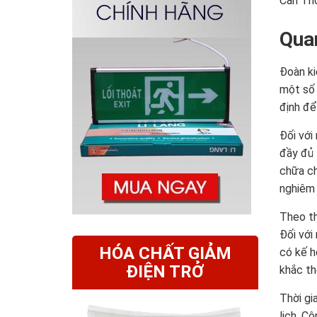
Cần Thơ
Quan
Đoàn ki
một số 
định để
Đối với
đầy đủ 
chữa ch
nghiêm 
Theo th
Đối với
HÓA CHẤT GIẢM
có kế h
ĐIỆN TRỞ
khắc th
Thời gi
lịch, C