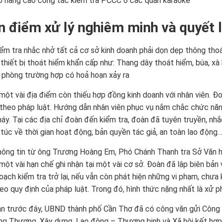
 nâng cao công tác kiểm tra PCCC ở các quán karaoke
 điểm xử lý nghiêm minh và quyết l
ểm tra nhắc nhở tất cả cơ sở kinh doanh phải dọn dẹp thông thoá
thiết bị thoát hiểm khẩn cấp như:
Thang dây thoát hiểm
, búa, x
 phòng trường hợp có hoả hoạn xảy ra
 một vài địa điểm còn thiếu hợp đồng kinh doanh với nhân viên. Đo
theo pháp luật. Hướng dẫn nhân viên phục vụ nắm chắc chức nă
áy. Tại các địa chỉ đoàn đến kiểm tra, đoàn đã tuyên truyền, nhắ
túc về thời gian hoạt động, bản quyền tác giả, an toàn lao động
ông tin từ ông Trương Hoàng Em, Phó Chánh Thanh tra Sở Văn hó
 một vài hạn chế ghi nhận tại một vài cơ sở. Đoàn đã lập biên bả
oạch kiểm tra trở lại, nếu vẫn còn phát hiện những vi phạm, chưa
eo quy định của pháp luật. Trong đó, hình thức nặng nhất là xử p
an trước đây, UBND thành phố Cần Thơ đã có công văn gửi Công 
ông Thương, Xây dựng, Lao động – Thương binh và Xã hội kết hợp