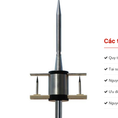
Các 
Quy tr
Tại sa
Nguyê
Ưu đi
Nguyê