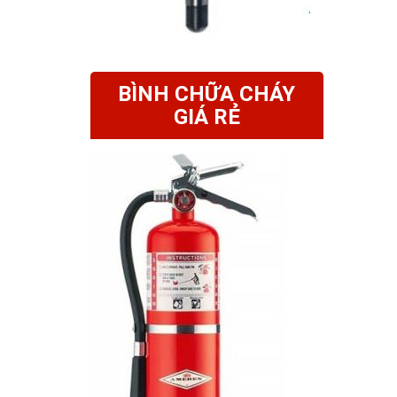
BÌNH CHỮA CHÁY
GIÁ RẺ