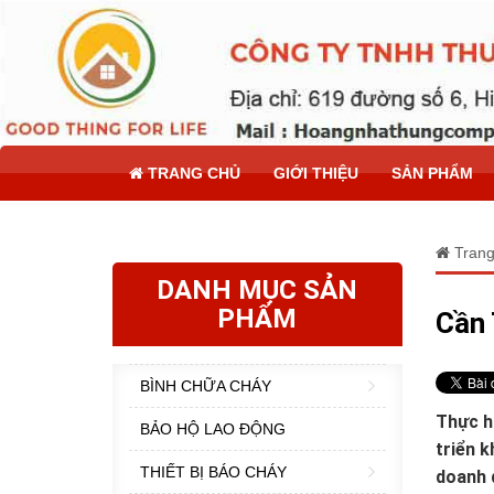
TRANG CHỦ
GIỚI THIỆU
SẢN PHẨM
Trang
DANH MỤC SẢN
PHẨM
Cần 
BÌNH CHỮA CHÁY
Thực h
BẢO HỘ LAO ĐỘNG
triển k
THIẾT BỊ BÁO CHÁY
doanh 