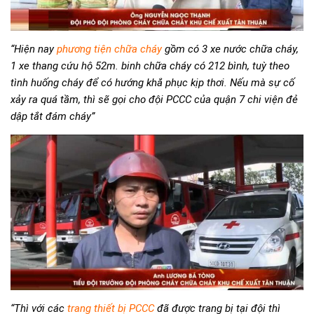
“Hiện nay
phương tiện chữa cháy
gồm có 3 xe nước chữa cháy,
1 xe thang cứu hộ 52m. binh chữa cháy có 212 bình, tuỳ theo
tình huống cháy để có hướng khắ phục kịp thơi. Nếu mà sự cố
xảy ra quá tầm, thì sẽ gọi cho đội PCCC của quận 7 chi viện đẻ
dập tắt đám cháy”
“Thì với các
trang thiết bị PCCC
đã được trang bị tại đội thì