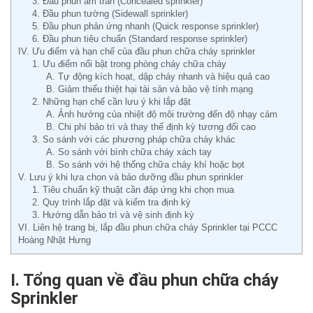
3. Đầu phun âm trần (Concealed sprinkler)
4. Đầu phun tường (Sidewall sprinkler)
5. Đầu phun phản ứng nhanh (Quick response sprinkler)
6. Đầu phun tiêu chuẩn (Standard response sprinkler)
IV. Ưu điểm và hạn chế của đầu phun chữa cháy sprinkler
1. Ưu điểm nổi bật trong phòng cháy chữa cháy
A. Tự động kích hoạt, dập cháy nhanh và hiệu quả cao
B. Giảm thiểu thiệt hại tài sản và bảo vệ tính mạng
2. Những hạn chế cần lưu ý khi lắp đặt
A. Ảnh hưởng của nhiệt độ môi trường đến độ nhạy cảm
B. Chi phí bảo trì và thay thế định kỳ tương đối cao
3. So sánh với các phương pháp chữa cháy khác
A. So sánh với bình chữa cháy xách tay
B. So sánh với hệ thống chữa cháy khí hoặc bọt
V. Lưu ý khi lựa chọn và bảo dưỡng đầu phun sprinkler
1. Tiêu chuẩn kỹ thuật cần đáp ứng khi chọn mua
2. Quy trình lắp đặt và kiểm tra định kỳ
3. Hướng dẫn bảo trì và vệ sinh định kỳ
VI. Liên hệ trang bị, lắp đầu phun chữa cháy Sprinkler tại PCCC
Hoàng Nhật Hưng
I. Tổng quan về đầu phun chữa cháy
Sprinkler