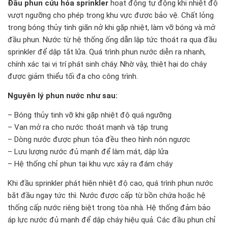
Đầu phun cứu hỏa sprinkler
hoạt động tự động khi nhiệt độ
vượt ngưỡng cho phép trong khu vực được bảo vệ. Chất lỏng
trong bóng thủy tinh giãn nở khi gặp nhiệt, làm vỡ bóng và mở
đầu phun. Nước từ hệ thống ống dẫn lập tức thoát ra qua đầu
sprinkler để dập tắt lửa. Quá trình phun nước diễn ra nhanh,
chính xác tại vị trí phát sinh cháy. Nhờ vậy, thiệt hại do cháy
được giảm thiểu tối đa cho công trình.
Nguyên lý phun nước như sau:
– Bóng thủy tinh vỡ khi gặp nhiệt độ quá ngưỡng
– Van mở ra cho nước thoát mạnh và tập trung
– Dòng nước được phun tỏa đều theo hình nón ngược
– Lưu lượng nước đủ mạnh để làm mát, dập lửa
– Hệ thống chỉ phun tại khu vực xảy ra đám cháy
Khi đầu sprinkler phát hiện nhiệt độ cao, quá trình phun nước
bắt đầu ngay tức thì. Nước được cấp từ bồn chứa hoặc hệ
thống cấp nước riêng biệt trong tòa nhà. Hệ thống đảm bảo
áp lực nước đủ mạnh để dập cháy hiệu quả. Các đầu phun chỉ