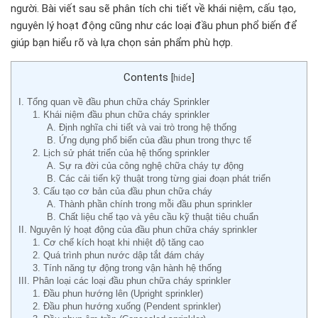
người. Bài viết sau sẽ phân tích chi tiết về khái niệm, cấu tạo,
nguyên lý hoạt động cũng như các loại đầu phun phổ biến để
giúp bạn hiểu rõ và lựa chọn sản phẩm phù hợp.
Contents
[
hide
]
I. Tổng quan về đầu phun chữa cháy Sprinkler
1. Khái niệm đầu phun chữa cháy sprinkler
A. Định nghĩa chi tiết và vai trò trong hệ thống
B. Ứng dụng phổ biến của đầu phun trong thực tế
2. Lịch sử phát triển của hệ thống sprinkler
A. Sự ra đời của công nghệ chữa cháy tự động
B. Các cải tiến kỹ thuật trong từng giai đoạn phát triển
3. Cấu tạo cơ bản của đầu phun chữa cháy
A. Thành phần chính trong mỗi đầu phun sprinkler
B. Chất liệu chế tạo và yêu cầu kỹ thuật tiêu chuẩn
II. Nguyên lý hoạt động của đầu phun chữa cháy sprinkler
1. Cơ chế kích hoạt khi nhiệt độ tăng cao
2. Quá trình phun nước dập tắt đám cháy
3. Tính năng tự động trong vận hành hệ thống
III. Phân loại các loại đầu phun chữa cháy sprinkler
1. Đầu phun hướng lên (Upright sprinkler)
2. Đầu phun hướng xuống (Pendent sprinkler)