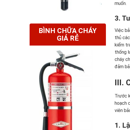
muốn.
3. T
BÌNH CHỮA CHÁY
Việc bả
GIÁ RẺ
thủ các
kiểm tr
thống l
cháy ch
đảm bảo
III.
Trước k
hoạch c
viên bả
1. L