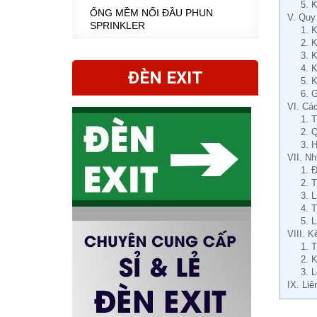
5. 
ỐNG MỀM NỐI ĐẦU PHUN
V. Quy 
SPRINKLER
1. 
2. 
3. 
4. 
ĐÈN EXIT
5. 
6. 
VI. Các
1. 
2. 
3. 
VII. Nh
1. 
2. 
3. L
4. 
5. 
VIII. K
1. 
2. 
3. 
IX. Liê