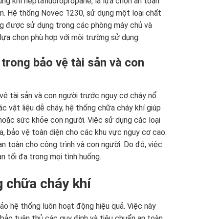
ng khí heptafluoropropane, là lựa chọn an toàn
ện. Hệ thống Novec 1230, sử dụng một loại chất
ường được sử dụng trong các phòng máy chủ và
 lựa chọn phù hợp với môi trường sử dụng.
trong bảo vệ tài sản và con
vệ tài sản và con người trước nguy cơ cháy nổ.
ác vật liệu dễ cháy, hệ thống chữa cháy khí giúp
hoặc sức khỏe con người. Việc sử dụng các loại
, bảo vệ toàn diện cho các khu vực nguy cơ cao.
 an toàn cho công trình và con người. Do đó, việc
n tối đa trong mọi tình huống.
ng chữa cháy khí
ảo hệ thống luôn hoạt động hiệu quả. Việc này
bảo tuân thủ các quy định và tiêu chuẩn an toàn,