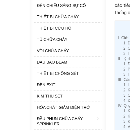
các tiê
ĐÈN CHIẾU SÁNG SỰ CỐ
thống c
THIẾT BỊ CHỮA CHÁY
THIẾT BỊ CỨU HỘ
I. Giới
TỦ CHỮA CHÁY
1. 
2. 
VÒI CHỮA CHÁY
3. 
II. Lý 
ĐẦU BÁO BEAM
1. 
2. 
THIẾT BỊ CHỐNG SÉT
3. 
III. Cá
ĐÈN EXIT
1. 
2. K
3. C
KIM THU SÉT
4. 
IV. Quy
HÓA CHẤT GIẢM ĐIỆN TRỞ
1. 
2. 
ĐẦU PHUN CHỮA CHÁY
3. 
SPRINKLER
4. 