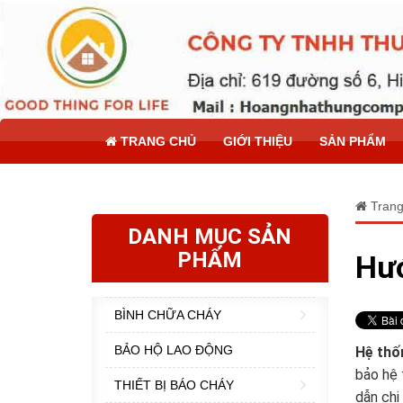
TRANG CHỦ
GIỚI THIỆU
SẢN PHẨM
Trang
DANH MỤC SẢN
PHẨM
Hướ
BÌNH CHỮA CHÁY
BẢO HỘ LAO ĐỘNG
Hệ thố
bảo hệ 
THIẾT BỊ BÁO CHÁY
dẫn chi