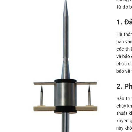
từ đó b
1. Đ
Hệ thốn
các vấn
các thi
và bảo 
chữa ch
bảo vệ 
2. P
Bảo trì
cháy kh
thuật k
xuyên g
này khô