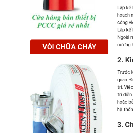
Lập kế 
hoạch n
công vi
Lập kế 
Ngoài r
cường h
VÒI CHỮA CHÁY
2. Ki
Trước k
quan. Đ
trì. Vi
trì diễ
hoặc bả
hệ thốn
3. Ch