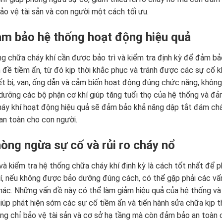
ảo vệ tài sản và con người một cách tối ưu.
ảm bảo hệ thống hoạt động hiệu quả
g chữa cháy khí cần được bảo trì và kiểm tra định kỳ để đảm bả
 đề tiềm ẩn, từ đó kịp thời khắc phục và tránh được các sự cố 
ết bị, van, ống dẫn và cảm biến hoạt động đúng chức năng, không b
dưỡng các bộ phận cơ khí giúp tăng tuổi thọ của hệ thống và đả
áy khí hoạt động hiệu quả sẽ đảm bảo khả năng dập tắt đám cháy 
an toàn cho con người.
hòng ngừa sự cố và rủi ro cháy nổ
 và kiểm tra hệ thống chữa cháy khí định kỳ là cách tốt nhất để 
í, nếu không được bảo dưỡng đúng cách, có thể gặp phải các vấn 
hác. Những vấn đề này có thể làm giảm hiệu quả của hệ thống và 
iúp phát hiện sớm các sự cố tiềm ẩn và tiến hành sửa chữa kịp t
ng chỉ bảo vệ tài sản và cơ sở hạ tầng mà còn đảm bảo an toàn c