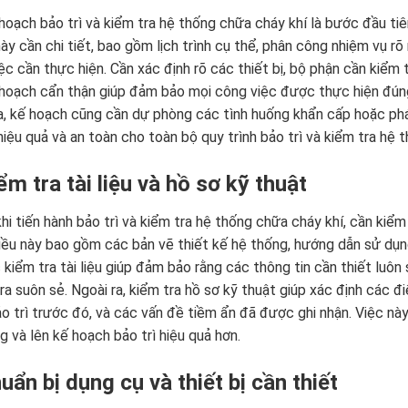
hoạch bảo trì và kiểm tra hệ thống chữa cháy khí là bước đầu tiê
ày cần chi tiết, bao gồm lịch trình cụ thể, phân công nhiệm vụ r
ệc cần thực hiện. Cần xác định rõ các thiết bị, bộ phận cần kiểm t
hoạch cẩn thận giúp đảm bảo mọi công việc được thực hiện đúng 
a, kế hoạch cũng cần dự phòng các tình huống khẩn cấp hoặc phát 
iệu quả và an toàn cho toàn bộ quy trình bảo trì và kiểm tra hệ 
ểm tra tài liệu và hồ sơ kỹ thuật
hi tiến hành bảo trì và kiểm tra hệ thống chữa cháy khí, cần kiểm t
iều này bao gồm các bản vẽ thiết kế hệ thống, hướng dẫn sử dụn
ệc kiểm tra tài liệu giúp đảm bảo rằng các thông tin cần thiết luôn
n ra suôn sẻ. Ngoài ra, kiểm tra hồ sơ kỹ thuật giúp xác định các 
o trì trước đó, và các vấn đề tiềm ẩn đã được ghi nhận. Việc này 
g và lên kế hoạch bảo trì hiệu quả hơn.
uẩn bị dụng cụ và thiết bị cần thiết