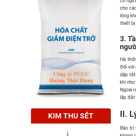
có ngườ
cho các
lỏng kh
thiết b
3. T
ngườ
Hệ thốn
Đối với
dập tắt
khí như
Ngoài r
lắp đặt
II. 
KIM THU SÉT
Bảo trì
không c