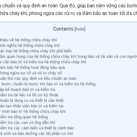
u chuẩn và quy định an toàn. Qua đó, giúp bạn nắm vững các bước
hữa cháy khí, phòng ngừa các rủi ro và đảm bảo an toàn tối đa c
Contents
[
hide
]
 thiệu về hệ thống chữa cháy khí
Định nghĩa hệ thống chữa cháy khí
Các loại hệ thống chữa cháy khí phổ biến
Tầm quan trọng của hệ thống chữa cháy khí trong bảo vệ tài sản và con ngườ
do cần bảo trì và kiểm tra hệ thống chữa cháy khí
Đảm bảo hệ thống hoạt động hiệu quả
Phòng ngừa sự cố và rủi ro cháy nổ
Tuân thủ các quy định và tiêu chuẩn an toàn
c bước chuẩn bị trước khi bảo trì và kiểm tra hệ thống
Lập kế hoạch bảo trì và kiểm tra
iểm tra tài liệu và hồ sơ kỹ thuật
huẩn bị dụng cụ và thiết bị cần thiết
Đào tạo nhân viên bảo trì và kiểm tra
 trình bảo trì hệ thống chữa cháy khí
Kiểm tra tổng quan hệ thống
Kiểm tra các van và ống dẫn khí
Kiểm tra các cảm biến và thiết bị cảnh báo
Vệ sinh và bảo dưỡng các bộ phận cơ khí