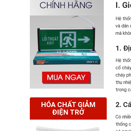
I. G
Hệ thốn
và dân 
mà khôn
1. Đ
Hệ thốn
cố cháy
cháy ph
thụ nhi
trong c
HÓA CHẤT GIẢM
2. C
ĐIỆN TRỞ
Có nhiề
thống c