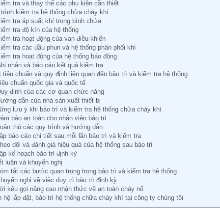
Kiểm tra và thay thế các phụ kiện cần thiết
trình kiểm tra hệ thống chữa cháy khí
Kiểm tra áp suất khí trong bình chứa
Kiểm tra độ kín của hệ thống
Kiểm tra hoạt động của van điều khiển
Kiểm tra các đầu phun và hệ thống phân phối khí
Kiểm tra hoạt động của hệ thống báo động
Ghi nhận và báo cáo kết quả kiểm tra
 tiêu chuẩn và quy định liên quan đến bảo trì và kiểm tra hệ thống
Tiêu chuẩn quốc gia và quốc tế
Quy định của các cơ quan chức năng
Hướng dẫn của nhà sản xuất thiết bị
ững lưu ý khi bảo trì và kiểm tra hệ thống chữa cháy khí
Đảm bảo an toàn cho nhân viên bảo trì
Tuân thủ các quy trình và hướng dẫn
ập báo cáo chi tiết sau mỗi lần bảo trì và kiểm tra
Theo dõi và đánh giá hiệu quả của hệ thống sau bảo trì
Lập kế hoạch bảo trì định kỳ
ết luận và khuyến nghị
Tóm tắt các bước quan trọng trong bảo trì và kiểm tra hệ thống
Khuyến nghị về việc duy trì bảo trì định kỳ
Lời kêu gọi nâng cao nhận thức về an toàn cháy nổ
n hệ lắp đặt, bảo trì hệ thống chữa cháy khí tại công ty chúng tôi