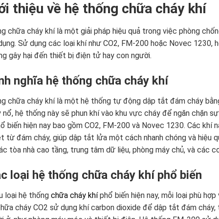
iới thiệu về hệ thống chữa cháy khí
g chữa cháy khí là một giải pháp hiệu quả trong việc phòng chốn
dụng. Sử dụng các loại khí như CO2, FM-200 hoặc Novec 1230, 
g gây hại đến thiết bị điện tử hay con người.
ịnh nghĩa hệ thống chữa cháy khí
g chữa cháy khí là một hệ thống tự động dập tắt đám cháy bằng c
 nổ, hệ thống này sẽ phun khí vào khu vực cháy để ngăn chặn sự 
ổ biến hiện nay bao gồm CO2, FM-200 và Novec 1230. Các khí n
ệt từ đám cháy, giúp dập tắt lửa một cách nhanh chóng và hiệu q
ác tòa nhà cao tầng, trung tâm dữ liệu, phòng máy chủ, và các c
ác loại hệ thống chữa cháy khí phổ biến
u loại hệ thống
chữa cháy khí
phổ biến hiện nay, mỗi loại phù hợp
hữa cháy CO2 sử dụng khí carbon dioxide để dập tắt đám cháy,