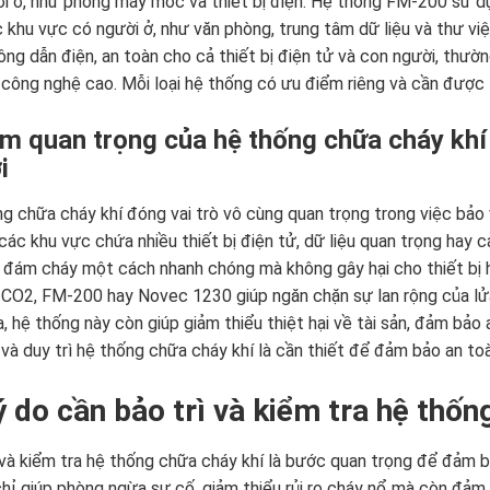
i ở, như phòng máy móc và thiết bị điện. Hệ thống FM-200 sử dụ
 khu vực có người ở, như văn phòng, trung tâm dữ liệu và thư vi
ông dẫn điện, an toàn cho cả thiết bị điện tử và con người, th
ị công nghệ cao. Mỗi loại hệ thống có ưu điểm riêng và cần được
ầm quan trọng của hệ thống chữa cháy khí 
i
g chữa cháy khí đóng vai trò vô cùng quan trọng trong việc bảo 
 các khu vực chứa nhiều thiết bị điện tử, dữ liệu quan trọng hay c
 đám cháy một cách nhanh chóng mà không gây hại cho thiết bị 
 CO2, FM-200 hay Novec 1230 giúp ngăn chặn sự lan rộng của lửa
a, hệ thống này còn giúp giảm thiểu thiệt hại về tài sản, đảm bảo
 và duy trì hệ thống chữa cháy khí là cần thiết để đảm bảo an toà
Lý do cần bảo trì và kiểm tra hệ thố
 và kiểm tra hệ thống chữa cháy khí là bước quan trọng để đảm b
hỉ giúp phòng ngừa sự cố, giảm thiểu rủi ro cháy nổ mà còn đảm 