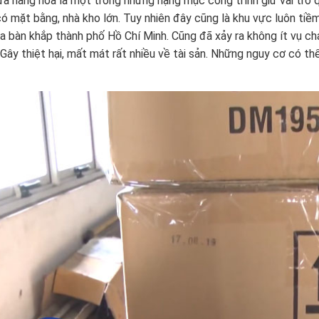
a hàng hóa là một trong những hạng mục công trình giữ vai trò qu
ó mặt bằng, nhà kho lớn. Tuy nhiên đây cũng là khu vực luôn tiề
ịa bàn khắp thành phố Hồ Chí Minh. Cũng đã xảy ra không ít vụ c
 Gây thiệt hại, mất mát rất nhiều về tài sản. Những nguy cơ có t