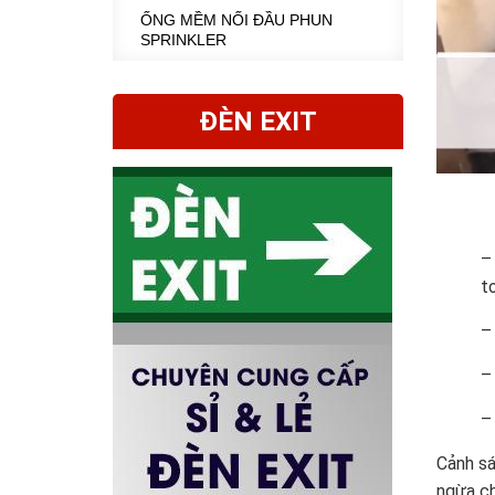
ỐNG MỀM NỐI ĐẦU PHUN
SPRINKLER
ĐÈN EXIT
–
t
–
–
–
Cảnh sá
ngừa ch