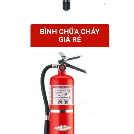
BÌNH CHỮA CHÁY
GIÁ RẺ