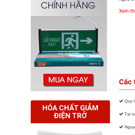
Xem th
Các 
Quy tr
HÓA CHẤT GIẢM
ĐIỆN TRỞ
Tại sa
Nguyê