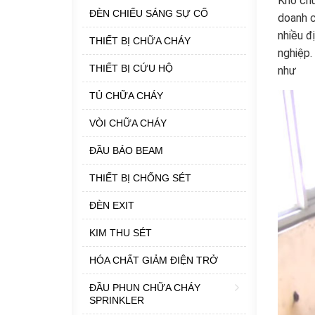
Kho chứ
ĐÈN CHIẾU SÁNG SỰ CỐ
doanh c
nhiều đ
THIẾT BỊ CHỮA CHÁY
nghiệp.
THIẾT BỊ CỨU HỘ
như
TỦ CHỮA CHÁY
VÒI CHỮA CHÁY
ĐẦU BÁO BEAM
THIẾT BỊ CHỐNG SÉT
ĐÈN EXIT
KIM THU SÉT
HÓA CHẤT GIẢM ĐIỆN TRỞ
ĐẦU PHUN CHỮA CHÁY
SPRINKLER