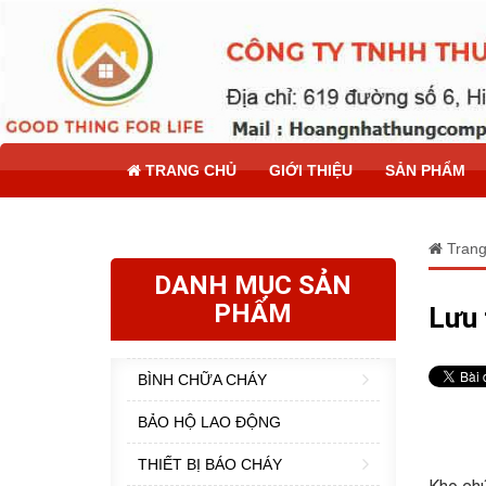
TRANG CHỦ
GIỚI THIỆU
SẢN PHẨM
Trang
DANH MỤC SẢN
PHẨM
Lưu 
BÌNH CHỮA CHÁY
BẢO HỘ LAO ĐỘNG
THIẾT BỊ BÁO CHÁY