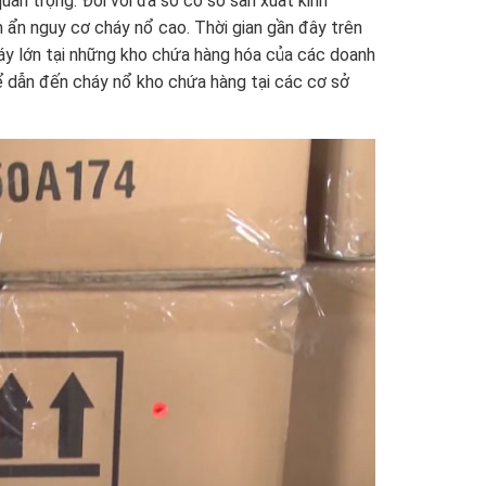
an trọng. Đối với đa số cơ sở sản xuất kinh
m ẩn nguy cơ cháy nổ cao. Thời gian gần đây trên
háy lớn tại những kho chứa hàng hóa của các doanh
hể dẫn đến cháy nổ kho chứa hàng tại các cơ sở