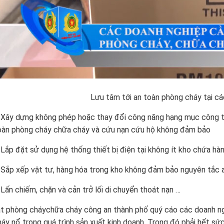
Lưu tâm tới an toàn phòng cháy tại c
 Xây dựng không phép hoặc thay đổi công năng hạng mục công trì
oàn
phòng cháy chữa cháy
và cứu nạn cứu hộ không đảm bảo
 Lắp đặt sử dụng hệ thống thiết bị điện tại không ít kho chứa h
 Sắp xếp vật tư, hàng hóa trong kho không đảm bảo nguyên tắc a
 Lấn chiếm, chặn và cản trở lối di chuyển thoát nạn …
t phòng cháychữa cháy công an thành phố quý cáo các doanh ng
áy nổ trong quá trình sản xuất kinh doanh. Trong đó phải hết sứ