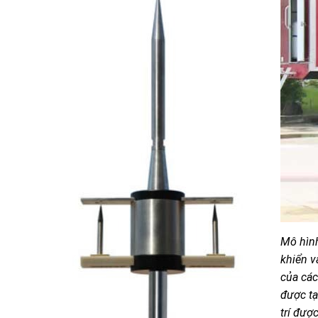
Mô hình
khiển v
của các
được tạ
trí đượ