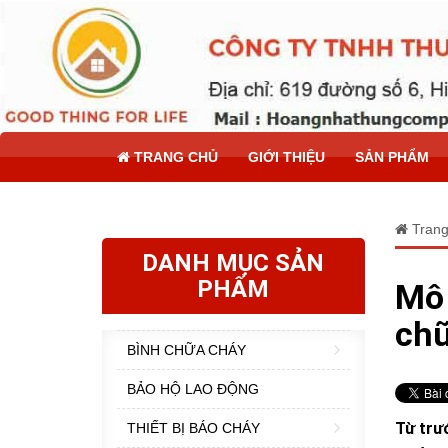
TRANG CHỦ
GIỚI THIỆU
SẢN PHẨM
Trang
DANH MỤC SẢN
PHẨM
Mô 
chữ
BÌNH CHỮA CHÁY
BẢO HỘ LAO ĐỘNG
Từ trư
THIẾT BỊ BÁO CHÁY