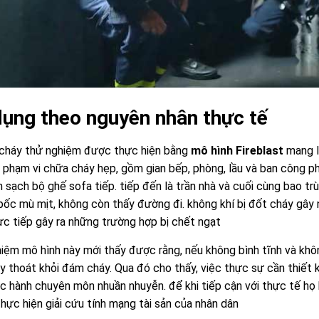
dụng theo nguyên nhân thực tế
cháy thử nghiệm được thực hiện bằng
mô hình Fireblast
mang lạ
 phạm vi chữa cháy hẹp, gồm gian bếp, phòng, lầu và ban công ph
n sạch bộ ghế sofa tiếp. tiếp đến là trần nhà và cuối cùng bao tr
 bốc mù mịt, không còn thấy đường đi. không khí bị đốt cháy gây 
ực tiếp gây ra những trường hợp bị chết ngạt
hiệm mô hình này mới thấy được rằng, nếu không bình tĩnh và khô
y thoát khỏi đám cháy. Qua đó cho thấy, việc thực sự cần thiết 
c hành chuyên môn nhuần nhuyễn. để khi tiếp cận với thực tế họ k
hực hiện giải cứu tính mạng tài sản của nhân dân