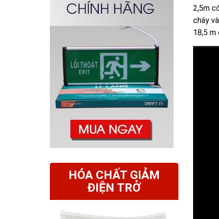
2,5m có
cháy và
18,5 m 
HÓA CHẤT GIẢM
ĐIỆN TRỞ