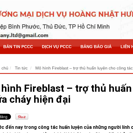
BẢN TIN PCCC
DỊCH VỤ PCCC
BẢNG BÁO GIÁ
LIÊN 
 chủ
Tin tức
Mô hình Fireblast – trợ thủ huấn luyện cho công tác
hình Fireblast – trợ thủ huấn
a cháy hiện đại
ớc đến nay trong công tác huấn luyện của những người lính 