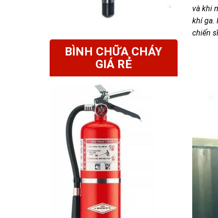
và khi 
khí ga.
chiến s
BÌNH CHỮA CHÁY
GIÁ RẺ