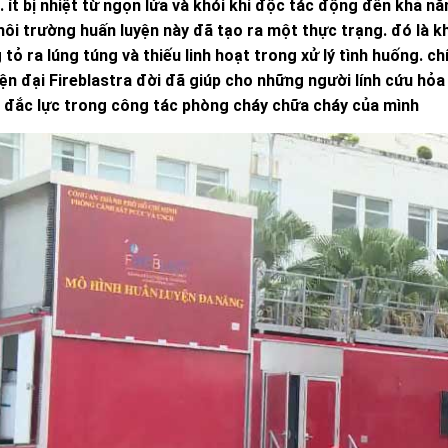
 ít bị nhiệt từ ngọn lửa và khói khi độc tác động đến khả n
ôi trường huấn luyện này đã tạo ra một thực trạng. đó là kh
tỏ ra lúng túng và thiếu linh hoạt trong xử lý tình huống. ch
iện đại Fireblastra đời đã giúp cho những người lính cứu hỏ
ủ đắc lực trong công tác phòng cháy chữa cháy của mình