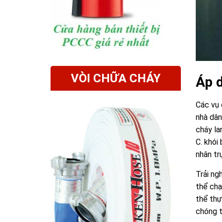
VÒI CHỮA CHÁY
Áp 
Các vụ 
nhà dân
cháy la
C. khói
nhân tr
Trải ng
thể chạ
thể thự
chóng t