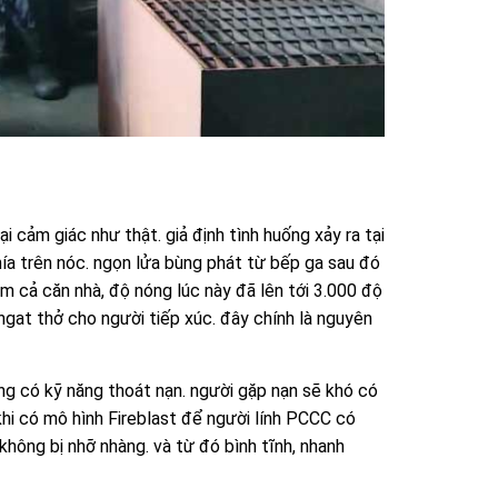
i cảm giác như thật. giả định tình huống xảy ra tại
ía trên nóc. ngọn lửa bùng phát từ bếp ga sau đó
ùm cả căn nhà, độ nóng lúc này đã lên tới 3.000 độ
ngat thở cho người tiếp xúc. đây chính là nguyên
ng có kỹ năng thoát nạn. người gặp nạn sẽ khó có
khi có mô hình Fireblast để người lính PCCC có
hông bị nhỡ nhàng. và từ đó bình tĩnh, nhanh