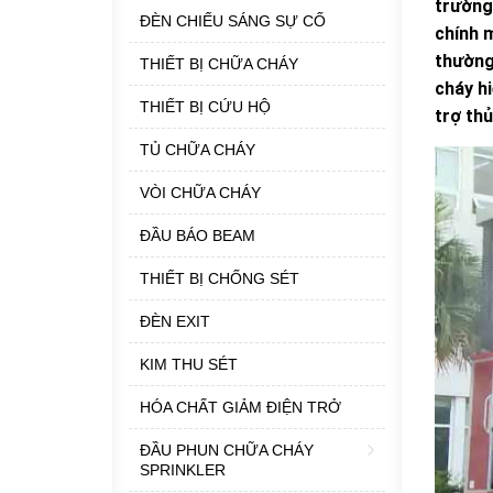
trường.
ĐÈN CHIẾU SÁNG SỰ CỐ
chính m
thường 
THIẾT BỊ CHỮA CHÁY
cháy h
THIẾT BỊ CỨU HỘ
trợ th
TỦ CHỮA CHÁY
VÒI CHỮA CHÁY
ĐẦU BÁO BEAM
THIẾT BỊ CHỐNG SÉT
ĐÈN EXIT
KIM THU SÉT
HÓA CHẤT GIẢM ĐIỆN TRỞ
ĐẦU PHUN CHỮA CHÁY
SPRINKLER