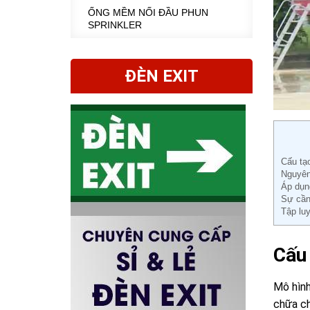
ỐNG MỀM NỐI ĐẦU PHUN
SPRINKLER
ĐÈN EXIT
Cấu tạo
Nguyên 
Áp dụn
Sự cần 
Tập luy
Cấu 
Mô hình
chữa ch