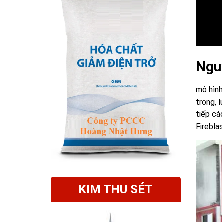
Nguy
mô hình
trong, 
tiếp cá
Firebla
KIM THU SÉT