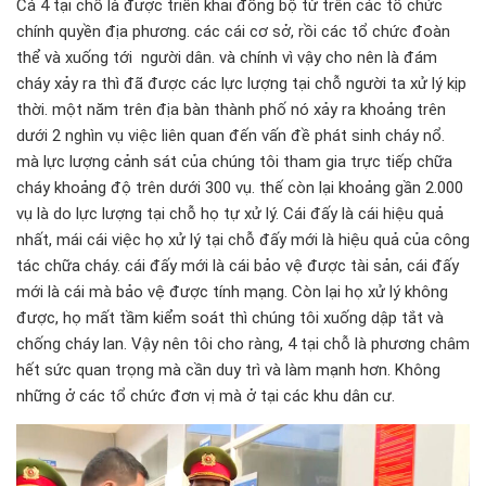
Cá 4 tại chỗ là được triển khai đồng bộ từ trên các tổ chức
chính quyền địa phương. các cái cơ sở, rồi các tổ chức đoàn
thể và xuống tới người dân. và chính vì vậy cho nên là đám
cháy xảy ra thì đã được các lực lượng tại chỗ người ta xử lý kịp
thời. một năm trên địa bàn thành phố nó xảy ra khoảng trên
dưới 2 nghìn vụ việc liên quan đến vấn đề phát sinh cháy nổ.
mà lực lượng cảnh sát của chúng tôi tham gia trực tiếp chữa
cháy khoảng độ trên dưới 300 vụ. thế còn lại khoảng gần 2.000
vụ là do lực lượng tại chỗ họ tự xử lý. Cái đấy là cái hiệu quả
nhất, mái cái việc họ xử lý tại chỗ đấy mới là hiệu quả của công
tác chữa cháy. cái đấy mới là cái bảo vệ được tài sản, cái đấy
mới là cái mà bảo vệ được tính mạng. Còn lại họ xử lý không
được, họ mất tầm kiểm soát thì chúng tôi xuống dập tắt và
chống cháy lan. Vậy nên tôi cho ràng, 4 tại chỗ là phương châm
hết sức quan trọng mà cần duy trì và làm mạnh hơn. Không
những ở các tổ chức đơn vị mà ở tại các khu dân cư.