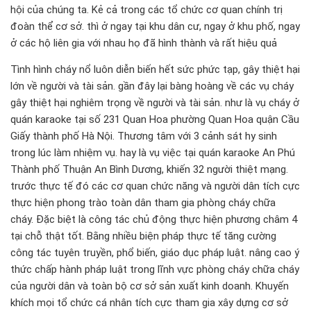
hội của chúng ta. Kẻ cả trong các tổ chức cơ quan chính trị
đoàn thể cơ sở. thì ở ngay tại khu dân cư, ngay ở khu phố, ngay
ở các hộ liên gia với nhau họ đã hình thành và rất hiệu quả
Tình hình cháy nổ luôn diễn biến hết sức phức tạp, gây thiệt hại
lớn về người và tài sản. gần đây lại bàng hoàng về các vụ cháy
gây thiệt hại nghiêm trọng về người và tài sản. như là vụ cháy ở
quán karaoke tại số 231 Quan Hoa phường Quan Hoa quận Cầu
Giấy thành phố Hà Nội. Thương tâm với 3 cảnh sát hy sinh
trong lúc làm nhiệm vụ. hay là vụ việc tại quán karaoke An Phú
Thành phố Thuận An Bình Dương, khiến 32 người thiệt mạng.
trước thực tế đó các cơ quan chức năng và người dân tích cực
thực hiện phong trào toàn dân tham gia phòng cháy chữa
cháy. Đặc biệt là công tác chủ động thực hiện phương châm 4
tại chỗ thật tốt. Bằng nhiều biện pháp thực tế tăng cường
công tác tuyên truyền, phổ biến, giáo dục pháp luật. nâng cao ý
thức chấp hành pháp luật trong lĩnh vực phòng cháy chữa cháy
của người dân và toàn bộ cơ sở sản xuất kinh doanh. Khuyến
khích mọi tổ chức cá nhân tích cực tham gia xây dựng cơ sở