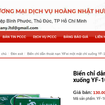
BẢN TIN PCCC
DỊCH VỤ PCCC
BẢNG BÁO GIÁ
LIÊN 
 chủ
Đèn exit
Biển chỉ dẫn thoát nạn YiFei một mặt chỉ xuống YF-
Biển chỉ dẫ
xuống YF-
Giá bán:
130.0
Mã sản phẩm: YF-