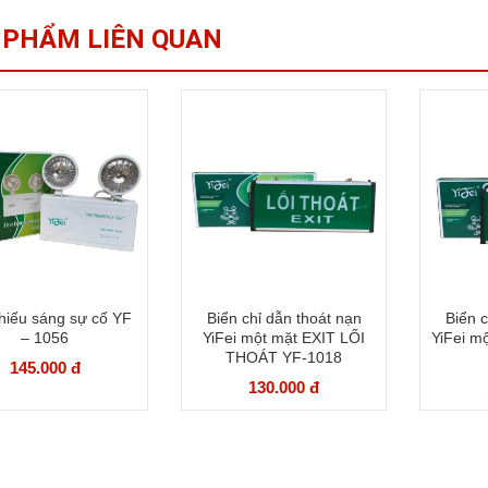
 PHẨM LIÊN QUAN
hiếu sáng sự cố YF
Biển chỉ dẫn thoát nạn
Biển c
– 1056
YiFei một mặt EXIT LỐI
YiFei mộ
THOÁT YF-1018
145.000 đ
130.000 đ