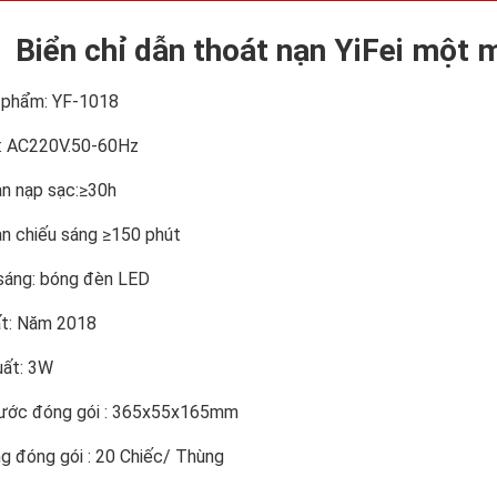
Biển chỉ dẫn thoát nạn YiFei một
 phẩm: YF-1018
p: AC220V.50-60Hz
an nạp sạc:≥30h
an chiếu sáng ≥150 phút
sáng: bóng đèn LED
ất: Năm 2018
uất: 3W
hước đóng gói : 365x55x165mm
g đóng gói : 20 Chiếc/ Thùng