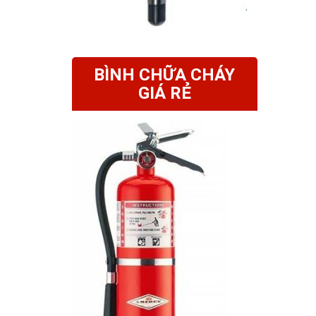
BÌNH CHỮA CHÁY
GIÁ RẺ