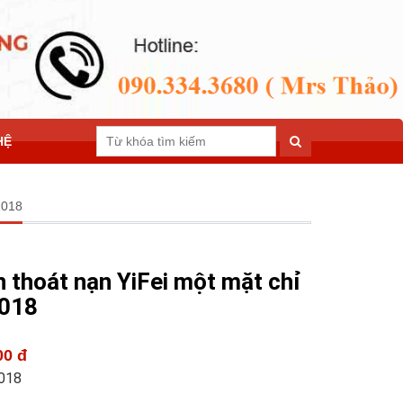
HỆ
1018
n thoát nạn YiFei một mặt chỉ
1018
00 đ
1018