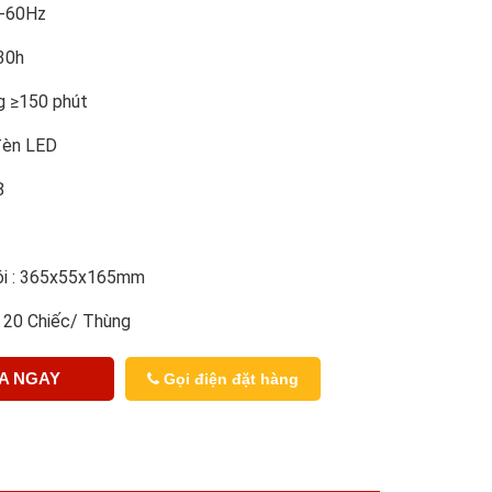
0-60Hz
≥30h
ng ≥150 phút
đèn LED
8
ói : 365x55x165mm
: 20 Chiếc/ Thùng
A NGAY
Gọi điện đặt hàng