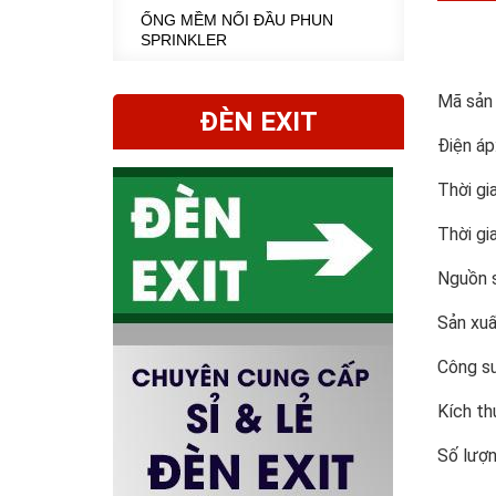
ỐNG MỀM NỐI ĐẦU PHUN
SPRINKLER
Mã sản
ĐÈN EXIT
Điện á
Thời gi
Thời gi
Nguồn 
Sản xu
Công s
Kích t
Số lượn