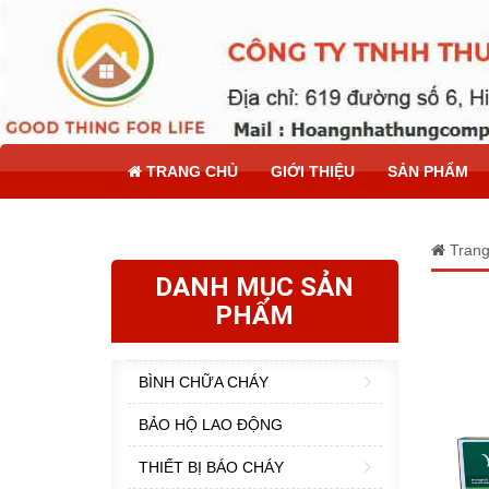
TRANG CHỦ
GIỚI THIỆU
SẢN PHẨM
Trang
DANH MỤC SẢN
PHẨM
BÌNH CHỮA CHÁY
BẢO HỘ LAO ĐỘNG
THIẾT BỊ BÁO CHÁY