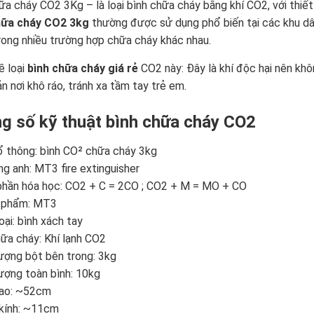
ữa cháy CO2 3Kg – là loại bình chữa cháy bằng khí CO2, với thiết 
hữa cháy CO2 3kg
thường được sử dụng phổ biến tại các khu dâ
ong nhiều trường hợp chữa cháy khác nhau.
ề loại
bình chữa cháy giá rẻ
CO2 này: Đây là khí độc hại nên kh
n nơi khô ráo, tránh xa tầm tay trẻ em.
g số kỹ thuật bình chữa cháy CO2
 thông: bình CO² chữa cháy 3kg
ng anh: MT3 fire extinguisher
hần hóa học: CO2 + C = 2CO ­; CO2 + M = MO + CO
 phẩm: MT3
oại: bình xách tay
ữa cháy: Khí lạnh CO2
ượng bột bên trong: 3kg
ượng toàn bình: 10kg
cao: ~52cm
kính: ~11cm