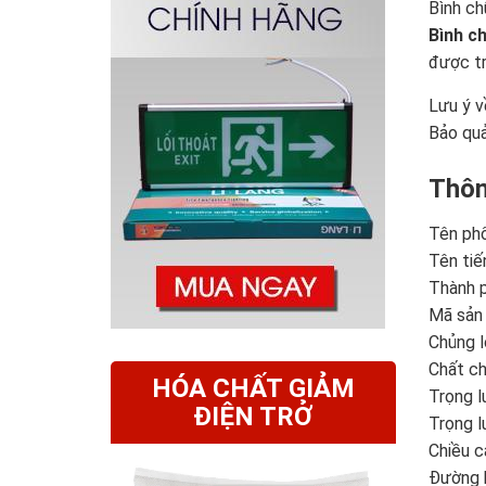
Bình ch
Bình c
được tr
Lưu ý v
Bảo quả
Thôn
Tên phổ
Tên tiế
Thành p
Mã sản
Chủng l
Chất ch
HÓA CHẤT GIẢM
Trọng l
ĐIỆN TRỞ
Trọng l
Chiều 
Đường 