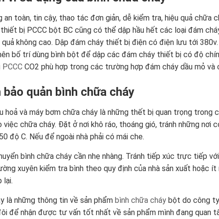
 an toàn, tin cậy, thao tác đơn giản, dễ kiểm tra, hiệu quả chữa c
i
thiết bị PCCC
bột BC cũng có thể dập hầu hết các loại đám cháy 
u quả không cao. Dập đám cháy thiết bị điện có điện lưu tới 380v.
ên bố trí dùng bình bột để dập các đám cháy thiết bị có độ chín
ị PCCC
CO2 phù hợp trong các trường hợp đám cháy dầu mỏ và 
 bảo quản bình chữa cháy
u hoả
và máy bơm chữa cháy là những thết bị quan trọng trong cô
o việc chữa cháy. Đặt ở nơi khô ráo, thoáng gió, tránh những nơi 
 50 độ C. Nếu để ngoài nhà phải có mái che.
chuyển bình chữa cháy cần nhẹ nhàng. Tránh tiếp xúc trực tiếp với 
ường xuyên kiểm tra bình theo quy định của nhà sản xuất hoặc ít 
 lại.
y là những thông tin về sản phẩm
bình chữa cháy
bột do công ty 
ôi để nhận được tư vấn tốt nhất về sản phẩm mình đang quan 