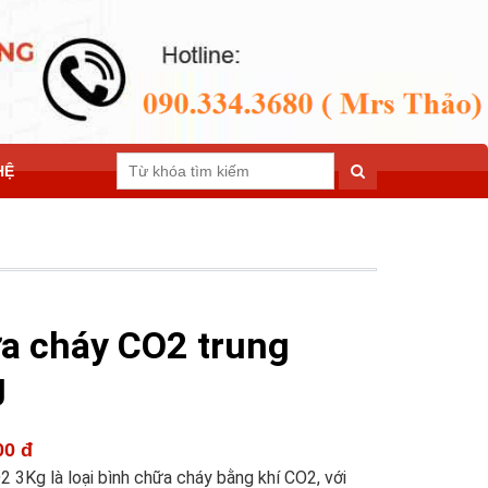
HỆ
a cháy CO2 trung
g
00 đ
 3Kg là loại bình chữa cháy bằng khí CO2, với