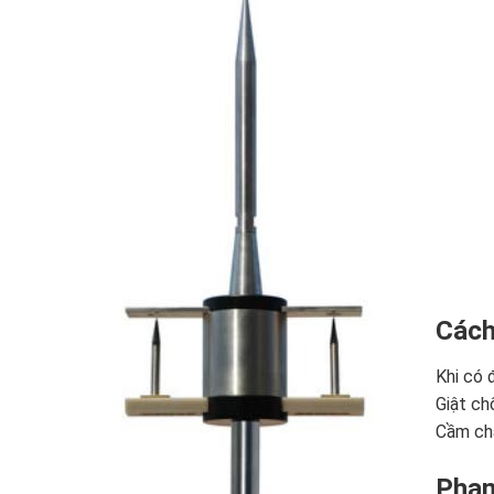
Cách
Khi có 
Giật ch
Cầm chặ
Phạm