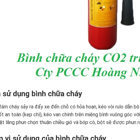
 sử dụng bình chữa cháy
đám cháy sảy ra đẩy xe đến chỗ có hỏa hoạn, kéo vòi rulo dẫn bột
ốt an toàn (kẹp chì), kéo van chính trên miệng bình vuông góc vớ
t lăng phun chọn thuận chiều gió và bóp cò, bột sẽ được phun r
 vi sử dụng của bình chữa cháy