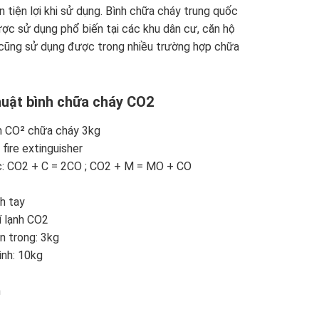
n tiện lợi khi sử dụng. Bình chữa cháy trung quốc
c sử dụng phổ biến tại các khu dân cư, căn hộ
 cũng sử dụng được trong nhiều trường hợp chữa
huật bình chữa cháy CO2
h CO² chữa cháy 3kg
fire extinguisher
: CO2 + C = 2CO ­; CO2 + M = MO + CO
ch tay
í lạnh CO2
n trong: 3kg
ình: 10kg
m