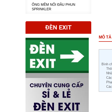
ỐNG MỀM NỐI ĐẦU PHUN
SPRINKLER
ĐÈN EXIT
MÔ TẢ
Bình c
Thô
Nhữ
Các
Phạ
Các