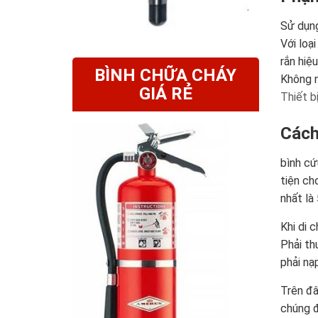
Sử dụng
Với loạ
rắn hiệ
BÌNH CHỮA CHÁY
Không n
GIÁ RẺ
Thiết b
Cách
bình cứ
tiện ch
nhất là
Khi di 
Phải th
phải nạp
Trên đâ
chúng đ