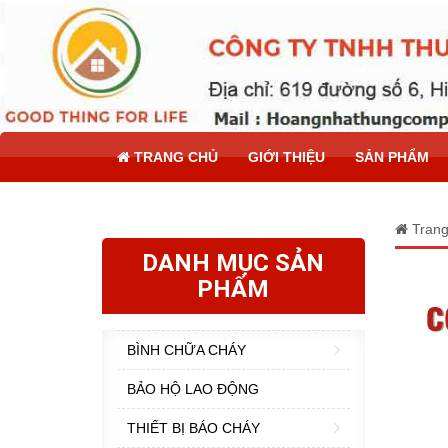
TRANG CHỦ
GIỚI THIỆU
SẢN PHẨM
Trang
DANH MỤC SẢN
PHẨM
BÌNH CHỮA CHÁY
BẢO HỘ LAO ĐỘNG
THIẾT BỊ BÁO CHÁY