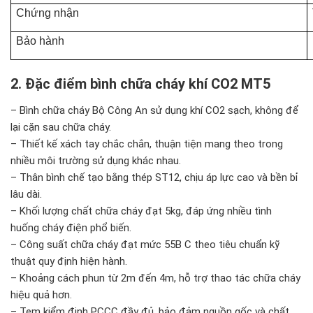
Chứng nhận
Bảo hành
2. Đặc điểm bình chữa cháy khí CO2 MT5
– Bình chữa cháy Bộ Công An sử dụng khí CO2 sạch, không để
lại cặn sau chữa cháy.
– Thiết kế xách tay chắc chắn, thuận tiện mang theo trong
nhiều môi trường sử dụng khác nhau.
– Thân bình chế tạo bằng thép ST12, chịu áp lực cao và bền bỉ
lâu dài.
– Khối lượng chất chữa cháy đạt 5kg, đáp ứng nhiều tình
huống cháy điện phổ biến.
– Công suất chữa cháy đạt mức 55B C theo tiêu chuẩn kỹ
thuật quy định hiện hành.
– Khoảng cách phun từ 2m đến 4m, hỗ trợ thao tác chữa cháy
hiệu quả hơn.
– Tem kiểm định PCCC đầy đủ, bảo đảm nguồn gốc và chất