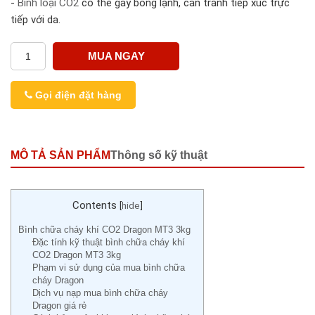
-
Bình loại CO2
có thể gây bỏng lạnh, cần tránh tiếp xúc trực
tiếp với da.
MUA NGAY
Gọi điện đặt hàng
MÔ TẢ SẢN PHẨM
Thông số kỹ thuật
Contents
[
hide
]
Bình chữa cháy khí CO2 Dragon MT3 3kg
Đặc tính kỹ thuật bình chữa cháy khí
CO2 Dragon MT3 3kg
Phạm vi sử dụng của mua bình chữa
cháy Dragon
Dịch vụ nạp mua bình chữa cháy
Dragon giá rẻ