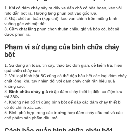
1. Khi có đám cháy sảy ra đẩy xe đến chỗ có hỏa hoạn, kéo vòi
rulo dẫn bột ra. Hướng lăng phun bột vào gốc lửa.
2. Giật chốt an toàn (kẹp chì), kéo van chính trên miệng bình
vuông góc với mặt đất.
3. Cầm chặt lăng phun chọn thuận chiều gió và bóp cò, bột sẽ
được phun ra.
Phạm vi sử dụng của bình chữa cháy
bột
1. Sử dụng an toàn, tin cậy, thao tác đơn giản, dễ kiểm tra, hiệu
quả chữa cháy cao.
2. Với loại bình bột BC cũng có thể dập hầu hết các loại đám cháy
chất lỏng, khí, tuy nhiên đối với đám cháy chất rắn hiệu quả
không cao.
3.
Bình chữa cháy giá rẻ
ập đám cháy thiết bị điện có điện lưu
tới 380v.
4. Không nên bố trí dùng bình bột để dập các đám cháy thiết bị
có độ chính xác cao.
5. Bình phù hợp trong các trường hợp đám cháy dầu mỏ và các
chế phẩm sản phẩm dầu mỏ.
Cách bảo quản bình chữa cháy bột