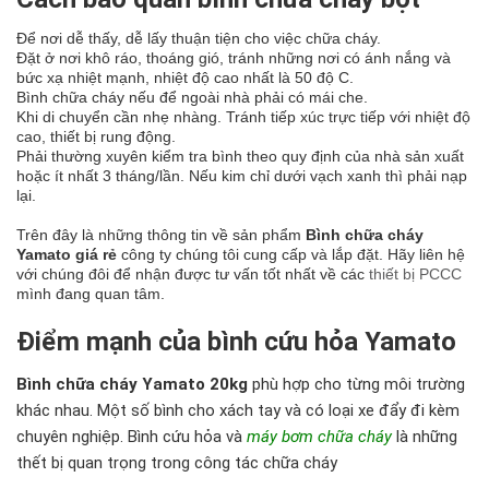
Để nơi dễ thấy, dễ lấy thuận tiện cho việc chữa cháy.
Đặt ở nơi khô ráo, thoáng gió, tránh những nơi có ánh nắng và
bức xạ nhiệt mạnh, nhiệt độ cao nhất là 50 độ C.
Bình chữa cháy nếu để ngoài nhà phải có mái che.
Khi di chuyển cần nhẹ nhàng. Tránh tiếp xúc trực tiếp với nhiệt độ
cao, thiết bị rung động.
Phải thường xuyên kiểm tra bình theo quy định của nhà sản xuất
hoặc ít nhất 3 tháng/lần. Nếu kim chỉ dưới vạch xanh thì phải nạp
lại.
Trên đây là những thông tin về sản phẩm
Bình chữa cháy
Yamato giá rẻ
công ty chúng tôi cung cấp và lắp đặt. Hãy liên hệ
với chúng đôi để nhận được tư vấn tốt nhất về các
thiết bị PCCC
mình đang quan tâm.
Điểm mạnh của bình cứu hỏa Yamato
Bình chữa cháy Yamato 20kg
phù hợp cho từng môi trường
khác nhau. Một số bình cho xách tay và có loại xe đẩy đi kèm
chuyên nghiệp. Bình cứu hỏa và
máy bơm chữa cháy
là những
thết bị quan trọng trong công tác chữa cháy