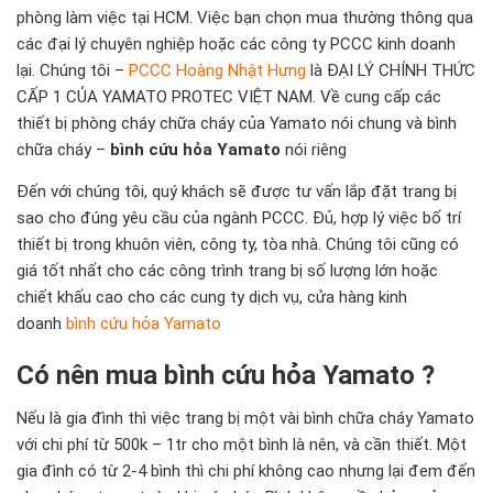
phòng làm việc tại HCM. Việc bạn chọn mua thường thông qua
các đại lý chuyên nghiệp hoặc các công ty PCCC kinh doanh
lại. Chúng tôi –
PCCC Hoàng Nhật Hưng
là ĐẠI LÝ CHÍNH THỨC
CẤP 1 CỦA YAMATO PROTEC VIỆT NAM. Về cung cấp các
thiết bị phòng cháy chữa cháy của Yamato nói chung và bình
chữa cháy –
bình cứu hỏa Yamato
nói riêng
Đến với chúng tôi, quý khách sẽ được tư vấn lắp đặt trang bị
sao cho đúng yêu cầu của ngành PCCC. Đủ, hợp lý việc bố trí
thiết bị trong khuôn viên, công ty, tòa nhà. Chúng tôi cũng có
giá tốt nhất cho các công trình trang bị số lượng lớn hoặc
chiết khấu cao cho các cung ty dịch vụ, cửa hàng kinh
doanh
bình cứu hỏa Yamato
Có nên mua bình cứu hỏa Yamato ?
Nếu là gia đình thì việc trang bị một vài bình chữa cháy Yamato
với chi phí từ 500k – 1tr cho một bình là nên, và cần thiết. Một
gia đình có từ 2-4 bình thì chi phí không cao nhưng lại đem đến