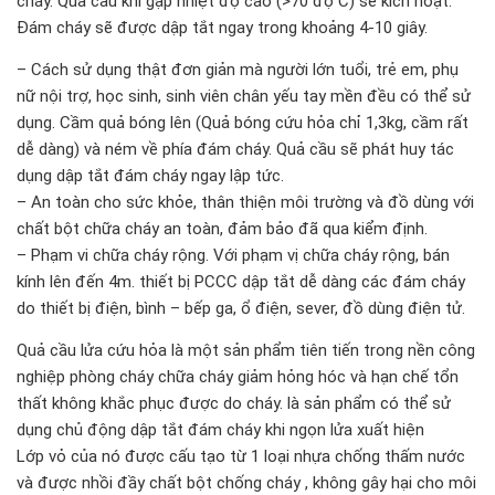
cháy. Quả cầu khi gập nhiệt độ cao (>70 độ C) sẽ kích hoạt.
Đám cháy sẽ được dập tắt ngay trong khoảng 4-10 giây.
– Cách sử dụng thật đơn giản mà người lớn tuổi, trẻ em, phụ
nữ nội trợ, học sinh, sinh viên chân yếu tay mền đều có thể sử
dụng. Cầm quả bóng lên (Quả bóng cứu hỏa chỉ 1,3kg, cầm rất
dễ dàng) và ném về phía đám cháy. Quả cầu sẽ phát huy tác
dụng dập tắt đám cháy ngay lập tức.
– An toàn cho sức khỏe, thân thiện môi trường và đồ dùng với
chất bột chữa cháy an toàn, đảm bảo đã qua kiểm định.
– Phạm vi chữa cháy rộng. Với phạm vị chữa cháy rộng, bán
kính lên đến 4m.
thiết bị PCCC
dập tắt dễ dàng các đám cháy
do thiết bị điện, bình – bếp ga, ổ điện, sever, đồ dùng điện tử.
Quả cầu lửa cứu hỏa là một sản phẩm tiên tiến trong nền công
nghiệp phòng cháy chữa cháy giảm hỏng hóc và hạn chế tổn
thất không khắc phục được do cháy. là sản phẩm có thể sử
dụng chủ động dập tắt đám cháy khi ngọn lửa xuất hiện
Lớp vỏ của nó được cấu tạo từ 1 loại nhựa chống thấm nước
và được nhồi đầy chất bột chống cháy , không gây hại cho môi