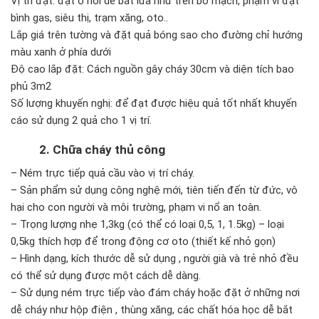
Vị trí đặt: đặt ở nơi dễ bắt lửa như trên bo mạch, phạm vi đặt
bình gas, siêu thị, trạm xăng, oto..
Lắp giá trên tường và đặt quả bóng sao cho đường chỉ hướng
màu xanh ở phía dưới
Độ cao lắp đặt: Cách nguồn gây cháy 30cm và diện tích bao
phủ 3m2
Số lượng khuyến nghị: để đạt được hiệu quả tốt nhất khuyến
cáo sử dụng 2 quả cho 1 vị trí.
2. Chữa cháy thủ công
– Ném trực tiếp quả cầu vào vị trí cháy.
– Sản phẩm sử dụng công nghệ mới, tiên tiến đến từ đức, vô
hại cho con người và môi trường, phạm vi nổ an toàn.
– Trọng lượng nhẹ 1,3kg (có thể có loại 0,5, 1, 1.5kg) – loại
0,5kg thích hợp để trong động cơ oto (thiết kế nhỏ gọn)
– Hình dạng, kích thước dễ sử dụng , người già và trẻ nhỏ đều
có thể sử dụng được một cách dễ dàng.
– Sử dụng ném trực tiếp vào đám cháy hoặc đặt ở những nơi
dễ cháy như hộp điện , thùng xăng, các chất hóa học dễ bắt