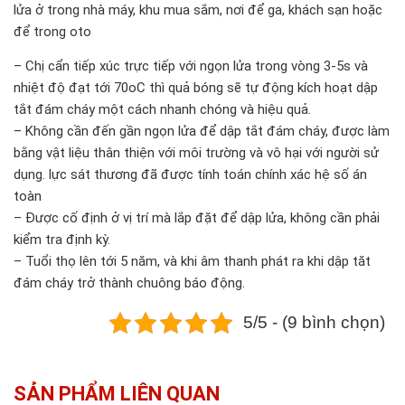
lửa ở trong nhà máy, khu mua sắm, nơi để ga, khách sạn hoặc
để trong oto
– Chị cẩn tiếp xúc trực tiếp với ngọn lửa trong vòng 3-5s và
nhiệt độ đạt tới 70oC thì quả bóng sẽ tự động kích hoạt dập
tắt đám cháy một cách nhanh chóng và hiệu quả.
– Không cần đến gần ngọn lửa để dập tắt đám cháy, được làm
bằng vật liệu thân thiện với môi trường và vô hại với người sử
dụng. lực sát thương đã được tính toán chính xác hệ số án
toàn
– Được cố định ở vị trí mà lắp đặt để dập lửa, không cần phải
kiểm tra định kỳ.
– Tuổi thọ lên tới 5 năm, và khi âm thanh phát ra khi dập tăt
đám cháy trở thành chuông báo động.
5/5 - (9 bình chọn)
SẢN PHẨM LIÊN QUAN