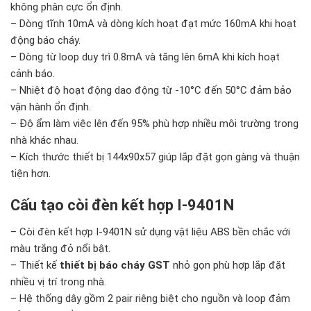
không phân cực ổn định.
– Dòng tĩnh 10mA và dòng kích hoạt đạt mức 160mA khi hoạt
động báo cháy.
– Dòng từ loop duy trì 0.8mA và tăng lên 6mA khi kích hoạt
cảnh báo.
– Nhiệt độ hoạt động dao động từ -10°C đến 50°C đảm bảo
vận hành ổn định.
– Độ ẩm làm việc lên đến 95% phù hợp nhiều môi trường trong
nhà khác nhau.
– Kích thước thiết bị 144x90x57 giúp lắp đặt gọn gàng và thuận
tiện hơn.
Cấu tạo còi đèn kết hợp I-9401N
– Còi đèn kết hợp I-9401N sử dụng vật liệu ABS bền chắc với
màu trắng đỏ nổi bật.
– Thiết kế
thiết bị báo cháy GST
nhỏ gọn phù hợp lắp đặt
nhiều vị trí trong nhà.
– Hệ thống dây gồm 2 pair riêng biệt cho nguồn và loop đảm