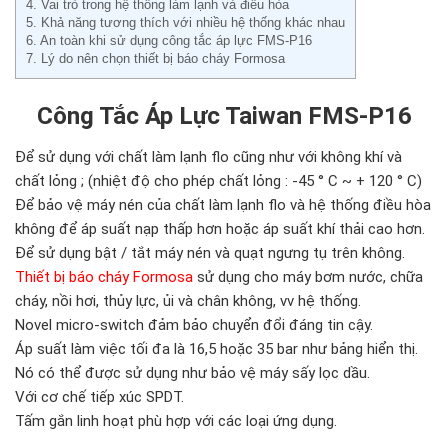
4. Vai trò trong hệ thống làm lạnh và điều hòa
5. Khả năng tương thích với nhiều hệ thống khác nhau
6. An toàn khi sử dụng công tắc áp lực FMS-P16
7. Lý do nên chọn thiết bị báo cháy Formosa
Công Tắc Áp Lực Taiwan FMS-P16
Để sử dụng với chất làm lạnh flo cũng như với không khí và
chất lỏng ; (nhiệt độ cho phép chất lỏng : -45 ° C ~ + 120 ° C)
Để bảo vệ máy nén của chất làm lạnh flo và hệ thống điều hòa
không để áp suất nạp thấp hơn hoặc áp suất khí thải cao hơn.
Để sử dụng bật / tắt máy nén và quạt ngưng tụ trên không.
Thiết bị báo cháy Formosa
sử dụng cho máy bơm nước, chữa
cháy, nồi hơi, thủy lực, ủi và chân không, vv hệ thống.
Novel micro-switch đảm bảo chuyển đổi đáng tin cậy.
Áp suất làm việc tối đa là 16,5 hoặc 35 bar như bảng hiển thị.
Nó có thể được sử dụng như bảo vệ máy sấy lọc dầu.
Với cơ chế tiếp xúc SPDT.
Tấm gắn linh hoạt phù hợp với các loại ứng dụng.