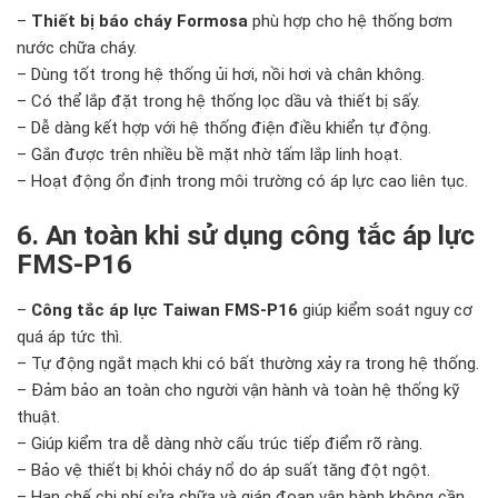
–
Thiết bị báo cháy Formosa
phù hợp cho hệ thống bơm
nước chữa cháy.
– Dùng tốt trong hệ thống ủi hơi, nồi hơi và chân không.
– Có thể lắp đặt trong hệ thống lọc dầu và thiết bị sấy.
– Dễ dàng kết hợp với hệ thống điện điều khiển tự động.
– Gắn được trên nhiều bề mặt nhờ tấm lắp linh hoạt.
– Hoạt động ổn định trong môi trường có áp lực cao liên tục.
6. An toàn khi sử dụng công tắc áp lực
FMS-P16
–
Công tắc áp lực Taiwan FMS-P16
giúp kiểm soát nguy cơ
quá áp tức thì.
– Tự động ngắt mạch khi có bất thường xảy ra trong hệ thống.
– Đảm bảo an toàn cho người vận hành và toàn hệ thống kỹ
thuật.
– Giúp kiểm tra dễ dàng nhờ cấu trúc tiếp điểm rõ ràng.
– Bảo vệ thiết bị khỏi cháy nổ do áp suất tăng đột ngột.
– Hạn chế chi phí sửa chữa và gián đoạn vận hành không cần