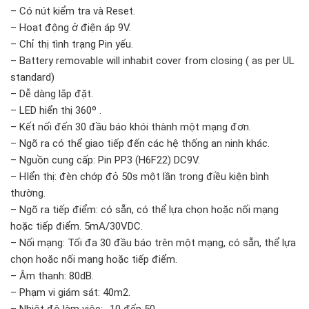
– Có nút kiểm tra và Reset.
– Hoạt động ở điện áp 9V.
– Chỉ thị tình trạng Pin yếu.
– Battery removable will inhabit cover from closing ( as per UL
standard)
– Dễ dàng lắp đặt.
– LED hiển thị 360º .
– Kết nối đến 30 đầu báo khói thành một mạng đơn.
– Ngõ ra có thể giao tiếp đến các hệ thống an ninh khác.
– Nguồn cung cấp: Pin PP3 (H6F22) DC9V.
– HIển thị: đèn chớp đỏ 50s một lần trong điều kiện bình
thường.
– Ngõ ra tiếp điểm: có sẵn, có thể lựa chọn hoặc nối mạng
hoặc tiếp điểm. 5mA/30VDC.
– Nối mạng: Tối đa 30 đầu báo trên một mạng, có sẵn, thể lựa
chọn hoặc nối mạng hoặc tiếp điểm.
– Âm thanh: 80dB.
– Phạm vi giám sát: 40m2.
– Nhiệt độ làm việc: -10 đến 50.