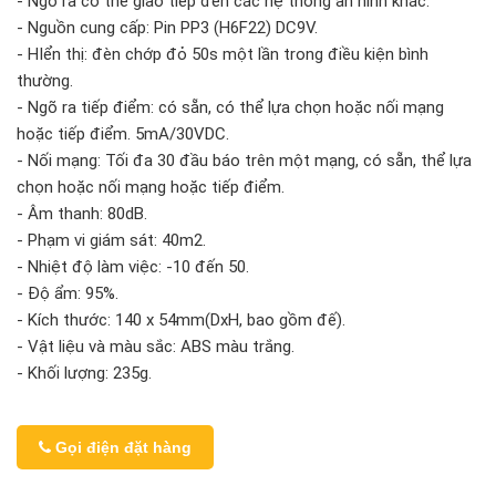
- Ngõ ra có thể giao tiếp đến các hệ thống an ninh khác.
- Nguồn cung cấp: Pin PP3 (H6F22) DC9V.
- HIển thị: đèn chớp đỏ 50s một lần trong điều kiện bình
thường.
- Ngõ ra tiếp điểm: có sẵn, có thể lựa chọn hoặc nối mạng
hoặc tiếp điểm. 5mA/30VDC.
- Nối mạng: Tối đa 30 đầu báo trên một mạng, có sẵn, thể lựa
chọn hoặc nối mạng hoặc tiếp điểm.
- Âm thanh: 80dB.
- Phạm vi giám sát: 40m2.
- Nhiệt độ làm việc: -10 đến 50.
- Độ ẩm: 95%.
- Kích thước: 140 x 54mm(DxH, bao gồm đế).
- Vật liệu và màu sắc: ABS màu trắng.
- Khối lượng: 235g.
Gọi điện đặt hàng