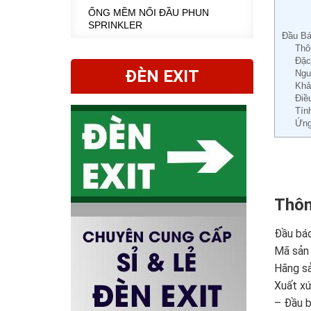
ỐNG MỀM NỐI ĐẦU PHUN
SPRINKLER
Đầu Bá
Thô
Đặc
ĐÈN EXIT
Ngu
Khả
Điề
Tín
Ứng
Thôn
Đầu báo
Mã sản
Hãng sả
Xuất x
– Đầu b