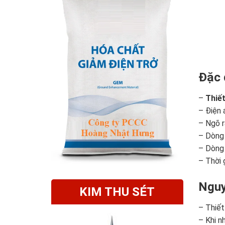
Đặc 
–
Thiết
– Điện 
– Ngõ r
– Dòng 
– Dòng 
– Thời 
Nguy
KIM THU SÉT
– Thiết
– Khi n