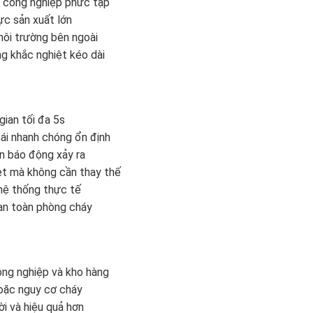
g công nghiệp phức tạp
ực sản xuất lớn
môi trường bên ngoài
ng khắc nghiệt kéo dài
gian tối đa 5s
hái nhanh chóng ổn định
ần báo động xảy ra
et mà không cần thay thế
 hệ thống thực tế
 an toàn phòng cháy
ông nghiệp và kho hàng
hoặc nguy cơ cháy
ời và hiệu quả hơn