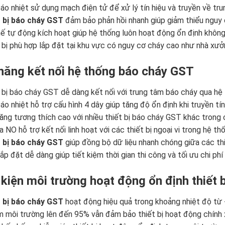
áo nhiệt sử dụng mạch điện tử để xử lý tín hiệu và truyền về tru
 bị báo cháy GST
đảm bảo phản hồi nhanh giúp giảm thiểu nguy 
ế tự động kích hoạt giúp hệ thống luôn hoạt động ổn định không
 bị phù hợp lắp đặt tại khu vực có nguy cơ cháy cao như nhà xư
năng kết nối hệ thống báo cháy GST
 bị báo cháy GST dễ dàng kết nối với trung tâm báo cháy qua hệ
áo nhiệt hỗ trợ cấu hình 4 dây giúp tăng độ ổn định khi truyền tí
ăng tương thích cao với nhiều thiết bị báo cháy GST khác trong
a NO hỗ trợ kết nối linh hoạt với các thiết bị ngoại vi trong hệ t
 bị báo cháy GST
giúp đồng bộ dữ liệu nhanh chóng giữa các thi
lắp đặt dễ dàng giúp tiết kiệm thời gian thi công và tối ưu chi phí
 kiện môi trường hoạt động ổn định thiết b
 bị báo cháy GST
hoạt động hiệu quả trong khoảng nhiệt độ từ
 môi trường lên đến 95% vẫn đảm bảo thiết bị hoạt động chính x