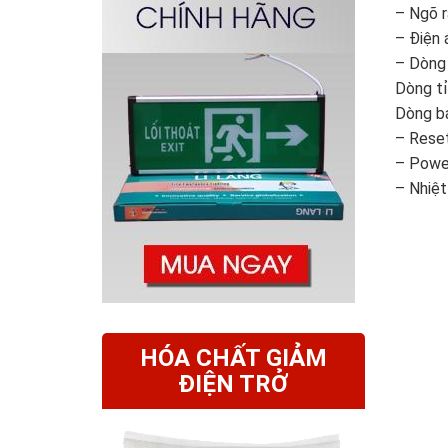
– Ngõ 
– Điện 
– Dòng 
Dòng t
Dòng b
– Reset
– Power
– Nhiệ
HÓA CHẤT GIẢM
ĐIỆN TRỞ