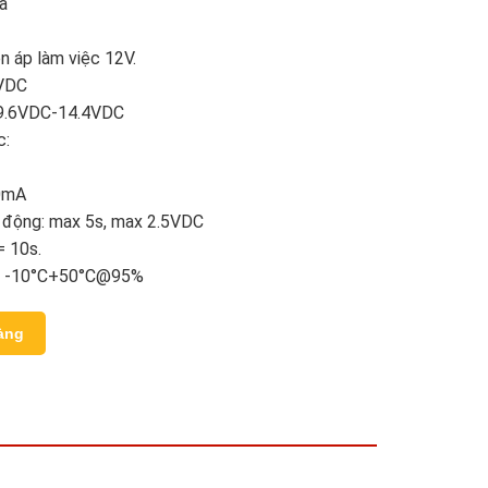
a
ện áp làm việc 12V.
0VDC
: 9.6VDC-14.4VDC
c:
0mA
o động: max 5s, max 2.5VDC
= 10s.
ệc: -10°C+50°C@95%
àng