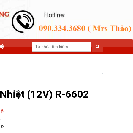
HỆ
Nhiệt (12V) R-6602
hệ
)
602