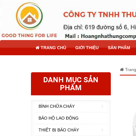
TRANG CHỦ
GIỚI THIỆU
SẢN PHẨM
Trang
DANH MỤC SẢN
PHẨM
BÌNH CHỮA CHÁY
BẢO HỘ LAO ĐỘNG
THIẾT BỊ BÁO CHÁY