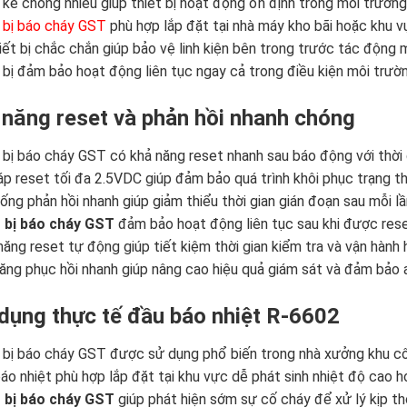
 kế chống nhiễu giúp thiết bị hoạt động ổn định trong môi trườn
 bị báo cháy GST
phù hợp lắp đặt tại nhà máy kho bãi hoặc khu v
iết bị chắc chắn giúp bảo vệ linh kiện bên trong trước tác động 
 bị đảm bảo hoạt động liên tục ngay cả trong điều kiện môi trườ
 năng reset và phản hồi nhanh chóng
 bị báo cháy GST có khả năng reset nhanh sau báo động với thời 
áp reset tối đa 2.5VDC giúp đảm bảo quá trình khôi phục trạng t
ống phản hồi nhanh giúp giảm thiểu thời gian gián đoạn sau mỗi l
 bị báo cháy GST
đảm bảo hoạt động liên tục sau khi được res
năng reset tự động giúp tiết kiệm thời gian kiểm tra và vận hành
ăng phục hồi nhanh giúp nâng cao hiệu quả giám sát và đảm bảo
dụng thực tế đầu báo nhiệt R-6602
 bị báo cháy GST được sử dụng phổ biến trong nhà xưởng khu c
áo nhiệt phù hợp lắp đặt tại khu vực dễ phát sinh nhiệt độ cao 
 bị báo cháy GST
giúp phát hiện sớm sự cố cháy để xử lý kịp th