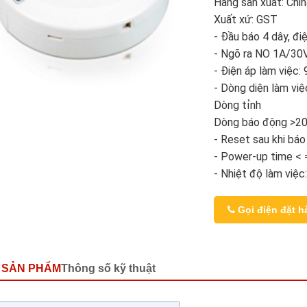
Hãng sản xuất: Chin
Xuất xứ: GST
- Đầu báo 4 dây, đi
- Ngõ ra NO 1A/3
- Điện áp làm việc
- Dòng diện làm việ
Dòng tỉnh
Dòng báo động >2
- Reset sau khi bá
- Power-up time < 
- Nhiệt độ làm vi
Gọi điện đặt h
 SẢN PHẨM
Thông số kỹ thuật