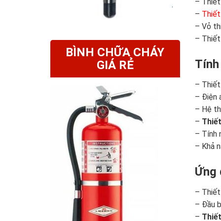
– Thiết
–
Thiết
– Vỏ th
– Thiết
BÌNH CHỮA CHÁY
Tính
GIÁ RẺ
– Thiết
– Điện 
– Hệ th
–
Thiết
– Tính 
– Khả n
Ứng 
– Thiết
– Đầu b
–
Thiết