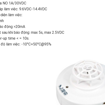
ra NO 1A/30VDC
áp làm việc: 9.6VDC-14.4VDC
diện làm việc:
ỉnh
áo động >20mA
 sau khi báo động: max 5s, max 2.5VDC
-up time < = 10s.
t độ làm việc: -10°C+50°C@95%