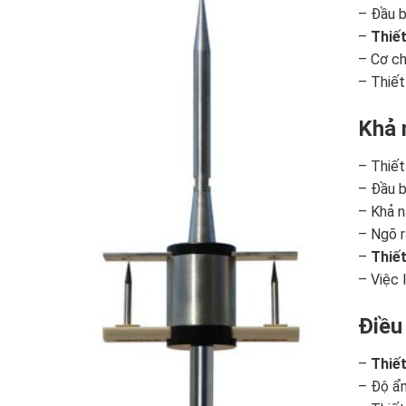
– Đầu b
–
Thiết
– Cơ ch
– Thiết
Khả 
– Thiết
– Đầu b
– Khả n
– Ngõ r
–
Thiết
– Việc 
Điều
–
Thiết
– Độ ẩm