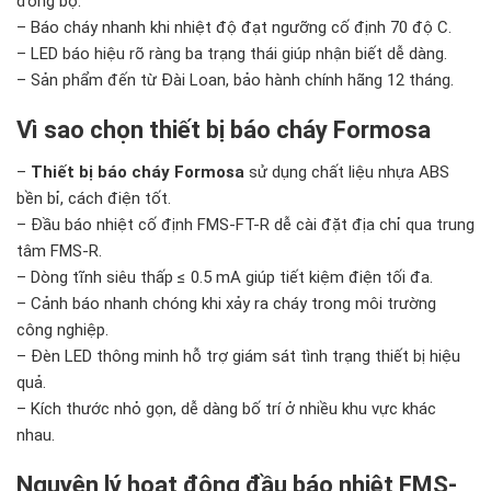
đồng bộ.
– Báo cháy nhanh khi nhiệt độ đạt ngưỡng cố định 70 độ C.
– LED báo hiệu rõ ràng ba trạng thái giúp nhận biết dễ dàng.
– Sản phẩm đến từ Đài Loan, bảo hành chính hãng 12 tháng.
Vì sao chọn thiết bị báo cháy Formosa
–
Thiết bị báo cháy Formosa
sử dụng chất liệu nhựa ABS
bền bỉ, cách điện tốt.
– Đầu báo nhiệt cố định FMS-FT-R dễ cài đặt địa chỉ qua trung
tâm FMS-R.
– Dòng tĩnh siêu thấp ≤ 0.5 mA giúp tiết kiệm điện tối đa.
– Cảnh báo nhanh chóng khi xảy ra cháy trong môi trường
công nghiệp.
– Đèn LED thông minh hỗ trợ giám sát tình trạng thiết bị hiệu
quả.
– Kích thước nhỏ gọn, dễ dàng bố trí ở nhiều khu vực khác
nhau.
Nguyên lý hoạt động đầu báo nhiệt FMS-