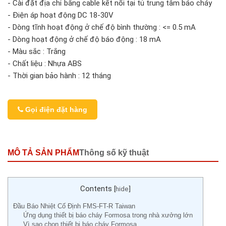
- Cài đặt địa chỉ bằng cable kết nối tại tủ trung tâm báo cháy
- Điện áp hoạt động DC 18-30V
- Dòng tĩnh hoạt động ở chế độ bình thường : <= 0.5 mA
- Dòng hoạt động ở chế độ báo động : 18 mA
- Màu sắc : Trắng
- Chất liệu : Nhựa ABS
- Thời gian bảo hành : 12 tháng
Gọi điện đặt hàng
MÔ TẢ SẢN PHẨM
Thông số kỹ thuật
Contents
[
hide
]
Đầu Báo Nhiệt Cố Định FMS-FT-R Taiwan
Ứng dụng thiết bị báo cháy Formosa trong nhà xưởng lớn
Vì sao chọn thiết bị báo cháy Formosa