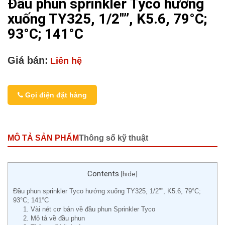
Đầu phun sprinkler Tyco hướng
xuống TY325, 1/2″”, K5.6, 79°C;
93°C; 141°C
Giá bán:
Liên hệ
Gọi điện đặt hàng
MÔ TẢ SẢN PHẨM
Thông số kỹ thuật
Contents
[
hide
]
Đầu phun sprinkler Tyco hướng xuống TY325, 1/2″”, K5.6, 79°C;
93°C; 141°C
1. Vài nét cơ bản về đầu phun Sprinkler Tyco
2. Mô tả về đầu phun