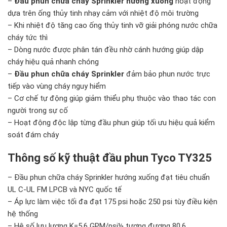
–
Đầu phun chữa cháy Sprinkler hướng xuống
hoạt động
dựa trên ống thủy tinh nhạy cảm với nhiệt độ môi trường
– Khi nhiệt độ tăng cao ống thủy tinh vỡ giải phóng nước chữa
cháy tức thì
– Dòng nước được phân tán đều nhờ cánh hướng giúp dập
cháy hiệu quả nhanh chóng
–
Đầu phun chữa cháy Sprinkler
đảm bảo phun nước trực
tiếp vào vùng cháy nguy hiểm
– Cơ chế tự động giúp giảm thiểu phụ thuộc vào thao tác con
người trong sự cố
– Hoạt động độc lập từng đầu phun giúp tối ưu hiệu quả kiểm
soát đám cháy
Thông số kỹ thuật đầu phun Tyco TY325
– Đầu phun chữa cháy Sprinkler hướng xuống đạt tiêu chuẩn
UL C-UL FM LPCB và NYC quốc tế
– Áp lực làm việc tối đa đạt 175 psi hoặc 250 psi tùy điều kiện
hệ thống
– Hệ số lưu lượng K=5.6 GPM/psi½ tương đương 80.6