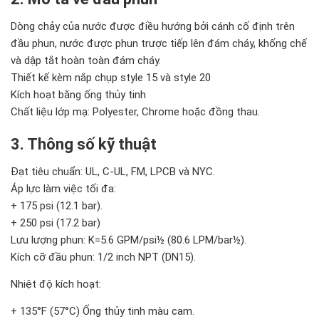
Dòng chảy của nước được điều hướng bởi cánh cố định trên
đầu phun, nước được phun trược tiếp lên đám cháy, khống chế
và dập tắt hoàn toàn đám cháy.
Thiết kế kèm nắp chụp style 15 và style 20
Kích hoạt bằng ống thủy tinh
Chất liệu lớp mạ: Polyester, Chrome hoặc đồng thau.
3. Thông số kỹ thuật
Đạt tiêu chuẩn: UL, C-UL, FM, LPCB và NYC.
Áp lực làm việc tối đa:
+ 175 psi (12.1 bar).
+ 250 psi (17.2 bar)
Lưu lượng phun: K=5.6 GPM/psi½ (80.6 LPM/bar½).
Kích cỡ đầu phun: 1/2 inch NPT (DN15).
Nhiệt độ kích hoạt:
+ 135°F (57°C) Ống thủy tinh màu cam.