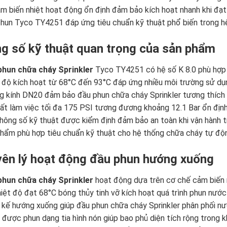
m biến nhiệt hoạt động ổn định đảm bảo kích hoạt nhanh khi đạ
hun Tyco TY4251 đáp ứng tiêu chuẩn kỹ thuật phổ biến trong h
g số kỹ thuật quan trọng của sản phẩm
phun chữa cháy Sprinkler
Tyco TY4251 có hệ số K 8.0 phù hợp 
 độ kích hoạt từ 68°C đến 93°C đáp ứng nhiều môi trường sử dụ
 kính DN20 đảm bảo đầu phun chữa cháy Sprinkler tương thích 
ất làm việc tối đa 175 PSI tương đương khoảng 12.1 Bar ổn định 
hông số kỹ thuật được kiểm định đảm bảo an toàn khi vận hành 
hẩm phù hợp tiêu chuẩn kỹ thuật cho hệ thống chữa cháy tự độn
ên lý hoạt động đầu phun hướng xuống
phun chữa cháy Sprinkler
hoạt động dựa trên cơ chế cảm biến n
hiệt độ đạt 68°C bóng thủy tinh vỡ kích hoạt quá trình phun nướ
 kế hướng xuống giúp đầu phun chữa cháy Sprinkler phân phối nư
được phun dạng tia hình nón giúp bao phủ diện tích rộng trong k