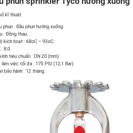
u phun sprinkler Tyco hướng xuống
ố kĩ thuật
u phun : Đầu phun hướng xuống.
u : Đồng thau.
ộ kích hoạt : 68oC – 93oC.
: 8.0.
ính tiêu chuẩn : DN 20 (mm).
 làm việc tối đa : 175 PSI (12,1 Bar).
an bảo hành : 12 tháng.