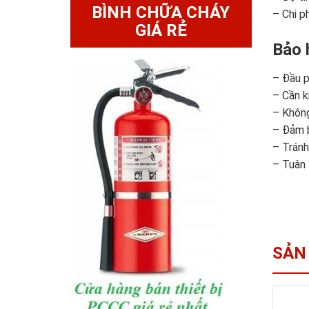
BÌNH CHỮA CHÁY
– Chi p
GIÁ RẺ
Bảo 
– Đầu p
– Cần k
– Không
– Đảm b
– Tránh
– Tuân 
SẢN