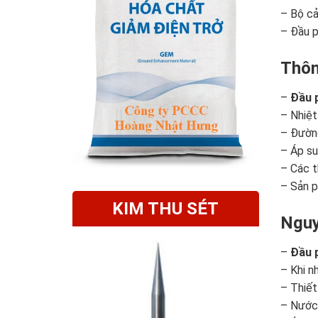
– Bộ cả
– Đầu p
Thôn
–
Đầu 
– Nhiệt
– Đường
– Áp su
– Các t
– Sản p
KIM THU SÉT
Nguy
–
Đầu 
– Khi n
– Thiết
– Nước 