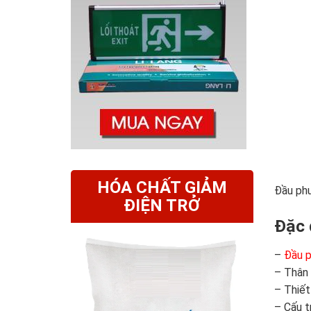
HÓA CHẤT GIẢM
Đầu phu
ĐIỆN TRỞ
Đặc 
–
Đầu p
– Thân 
– Thiết
– Cấu t