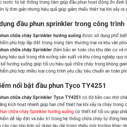
c nước từ hệ thống trung tâm giúp đầu phun hoạt động ổn định l
n lý đơn giản nhưng hiệu quả giúp giảm thiểu thiệt hại khi xảy ra
dụng đầu phun sprinkler trong công trình
phun chữa cháy Sprinkler hướng xuống
được sử dụng phổ biến 
hẩm phù hợp lắp đặt trong trung tâm thương mại và khu văn phòn
phun chữa cháy Sprinkler
đảm bảo an toàn cho khu dân cư và n
ụng hiệu quả trong nhà xưởng sản xuất và khu công nghiệp quy 
 kế hướng xuống giúp tối ưu hiệu quả chữa cháy trong không gian
hẩm phù hợp nhiều loại công trình yêu cầu tiêu chuẩn an toàn p
iểm nổi bật đầu phun Tyco TY4251
phun chữa cháy Sprinkler Tyco TY4251
có độ bền cao nhờ chất
ăng kích hoạt nhanh giúp hạn chế thiệt hại khi xảy ra cháy trong 
hun chữa cháy Sprinkler hướng xuống
có thiết kế tối ưu giúp p
hẩm dễ lắp đặt và bảo trì trong hệ thống chữa cháy tự động hiệ
n cậy cao phù hợp sử dụng lâu dài trong nhiều môi trường khác n