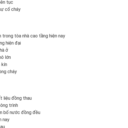
iên tục
 sự cố cháy
trong tòa nhà cao tầng hiện nay
g hiện đại
hà ở
mô lớn
 kín
hòng cháy
 liệu đồng thau
công trình
hân bố nước đồng đều
n nay
hau