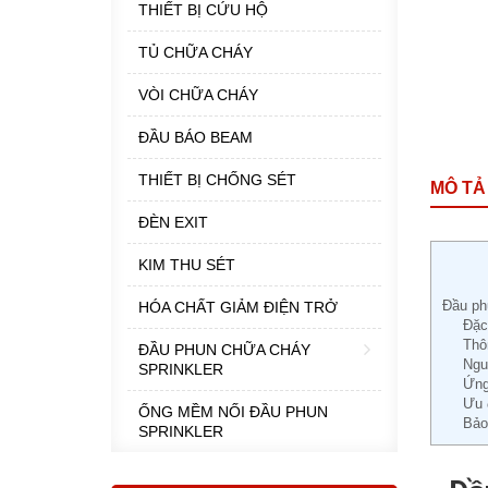
THIẾT BỊ CỨU HỘ
TỦ CHỮA CHÁY
VÒI CHỮA CHÁY
ĐẦU BÁO BEAM
THIẾT BỊ CHỐNG SÉT
MÔ TẢ
ĐÈN EXIT
KIM THU SÉT
Đầu ph
HÓA CHẤT GIẢM ĐIỆN TRỞ
Đặc
Thô
ĐẦU PHUN CHỮA CHÁY
Ngu
SPRINKLER
Ứng
Ưu 
ỐNG MỀM NỐI ĐẦU PHUN
Bảo
SPRINKLER