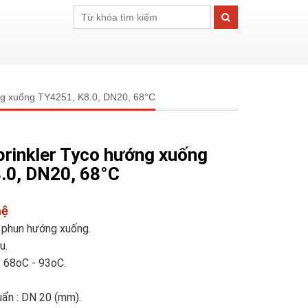
ng xuống TY4251, K8.0, DN20, 68°C
prinkler Tyco hướng xuống
.0, DN20, 68°C
hệ
u phun hướng xuống.
u.
: 68oC - 93oC.
uẩn : DN 20 (mm).