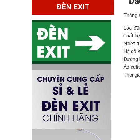
Đầ
ĐÈN EXIT
Thông s
Loại đầ
Chất liệ
Nhiệt đ
Hệ số K 
Đường k
Áp suất
Thời gi