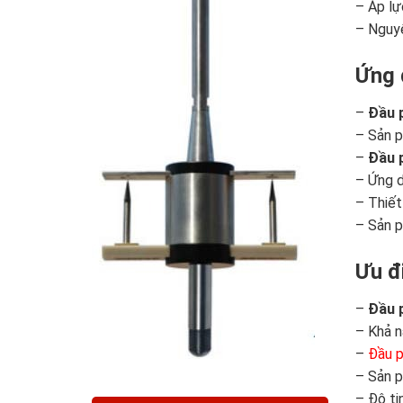
– Áp lự
– Nguyê
Ứng 
–
Đầu 
– Sản p
–
Đầu 
– Ứng d
– Thiết
– Sản p
Ưu đ
–
Đầu 
– Khả n
–
Đầu p
– Sản p
– Độ ti