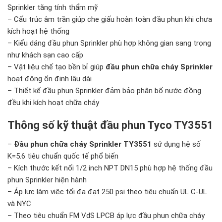
Sprinkler tăng tính thẩm mỹ
– Cấu trúc âm trần giúp che giấu hoàn toàn đầu phun khi chưa
kích hoạt hệ thống
– Kiểu dáng đầu phun Sprinkler phù hợp không gian sang trọng
như khách sạn cao cấp
– Vật liệu chế tạo bền bỉ giúp
đầu phun chữa cháy Sprinkler
hoạt động ổn định lâu dài
– Thiết kế đầu phun Sprinkler đảm bảo phân bố nước đồng
đều khi kích hoạt chữa cháy
Thông số kỹ thuật đầu phun Tyco TY3551
–
Đầu phun chữa cháy Sprinkler TY3551
sử dụng hệ số
K=5.6 tiêu chuẩn quốc tế phổ biến
– Kích thước kết nối 1/2 inch NPT DN15 phù hợp hệ thống đầu
phun Sprinkler hiện hành
– Áp lực làm việc tối đa đạt 250 psi theo tiêu chuẩn UL C-UL
và NYC
– Theo tiêu chuẩn FM VdS LPCB áp lực đầu phun chữa cháy