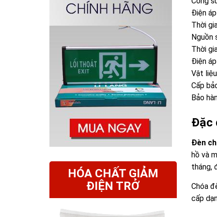
Công s
Điện áp
Thời gi
Nguồn 
Thời gi
Điện á
Vật liệ
Cấp bảo
Bảo hàn
Đặc 
Đèn ch
hồ và m
tháng, 
HÓA CHẤT GIẢM
ĐIỆN TRỞ
Chóa đè
cấp dạ