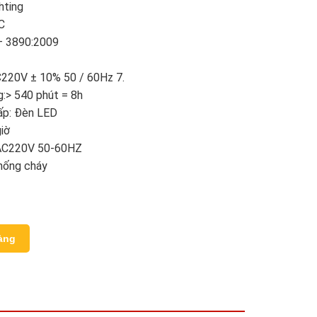
hting
C
– 3890:2009
C220V ± 10% 50 / 60Hz 7.
g:> 540 phút = 8h
ấp: Đèn LED
giờ
 AC220V 50-60HZ
chống cháy
àng