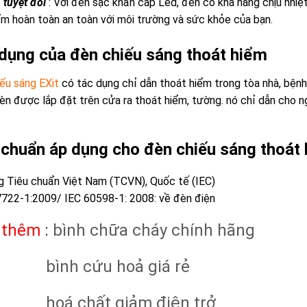
 tuyệt đối
: Với đèn sạc khẩn cấp Led, đèn có khả năng chịu nhiệt
m hoàn toàn an toàn với môi trường và sức khỏe của bạn.
dụng của đèn chiếu sáng thoát hiểm
ếu sáng EXit
có tác dụng chỉ dẫn thoát hiểm trong tòa nhà, bệnh
èn được l
ắp đặt trên cửa ra thoát hiểm, tường. nó chỉ dẫn cho 
 chuẩn áp dụng cho đèn chiếu sáng thoát
 Tiêu chuẩn Việt Nam (TCVN), Quốc tế (IEC)
722-1:2009/ IEC 60598-1: 2008: về đèn điện
 thêm
:
bình chữa cháy chính hãng
bình cứu hoả giá rẻ
hoá chất giảm điện trở