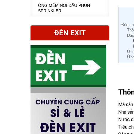
ỐNG MỀM NỐI ĐẦU PHUN
SPRINKLER
Đèn ch
Thô
ĐÈN EXIT
Đặc
Ưu 
Ứng
Thôn
Mã sản 
Nhà sản
Nước sả
Tiêu c