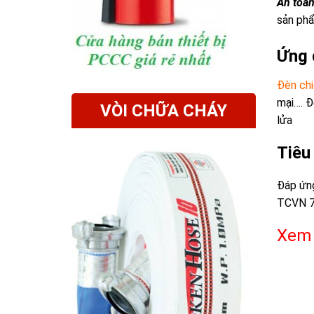
An toàn
sản phẩ
Ứng 
Đèn chi
mại…. Đ
VÒI CHỮA CHÁY
lửa
Tiêu
Đáp ứng
TCVN 7
Xem