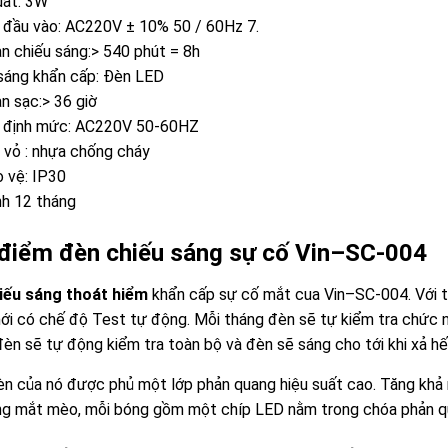
uất: 3W
 đầu vào: AC220V ± 10% 50 / 60Hz 7.
an chiếu sáng:> 540 phút = 8h
sáng khẩn cấp: Đèn LED
an sạc:> 36 giờ
p định mức: AC220V 50-60HZ
u vỏ : nhựa chống cháy
 vệ: IP30
h 12 tháng
điểm đèn chiếu sáng sự cố Vin–SC-004
iếu sáng thoát hiểm
khẩn cấp sự cố mắt cua Vin–SC-004. Với th
ới có chế độ Test tự động. Mỗi tháng đèn sẽ tự kiểm tra chức n
đèn sẽ tự động kiểm tra toàn bộ và đèn sẽ sáng cho tới khi xả hết
n của nó được phủ một lớp phản quang hiệu suất cao. Tăng khả 
ng mắt mèo, mỗi bóng gồm một chíp LED nằm trong chóa phản q