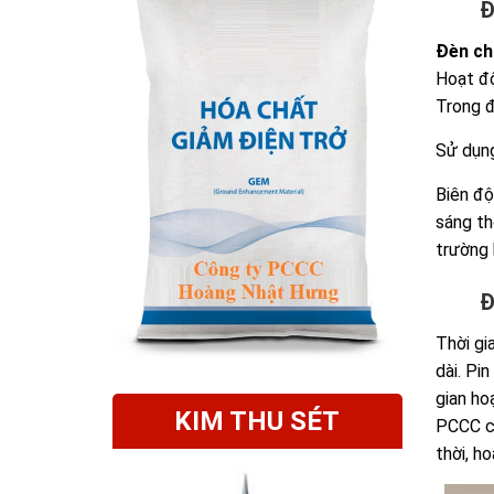
Đ
Đèn ch
Hoạt độ
Trong đ
Sử dụng
Biên độ
sáng th
trường 
Đ
Thời gi
dài. Pin
gian ho
KIM THU SÉT
PCCC có
thời, h