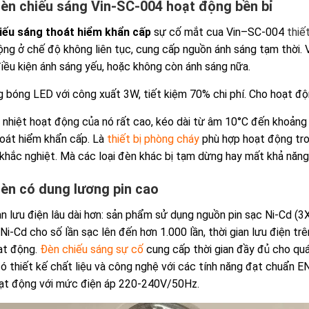
èn chiếu sáng Vin-SC-004 hoạt động bền bỉ
iếu sáng thoát hiểm khẩn cấp
sự cố mắt cua Vin–SC-004
thiế
ng ở chế độ không liên tục, cung cấp nguồn ánh sáng tạm thời. V
iều kiện ánh sáng yếu, hoặc không còn ánh sáng nữa.
 bóng LED với công xuất 3W, tiết kiệm 70% chi phí. Cho hoạt độn
 nhiệt hoạt động của nó rất cao, kéo dài từ âm 10°C đến khoảng 
oát hiểm khẩn cấp. Là
thiết bị phòng cháy
phù hợp hoạt động tro
khắc nghiệt. Mà các loại đèn khác bị tạm dừng hay mất khả năng
èn có dung lương pin cao
an lưu điện lâu dài hơn: sản phẩm sử dụng nguồn pin sạc Ni-Cd (3X
 Ni-Cd cho số lần sạc lên đến hơn 1.000 lần, thời gian lưu điện trê
ạt động.
Đèn chiếu sáng sự cố
cung cấp thời gian đầy đủ cho quá 
 thiết kế chất liệu và công nghệ với các tính năng đạt chuẩn E
oạt động với mức điện áp 220-240V/50Hz.