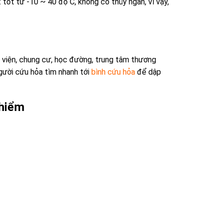
 tốt từ -10 ~ 40 độ C, không có thủy ngân, vì vậy,
 viện, chung cư, học đường, trung tâm thương
người cứu hỏa tìm nhanh tới
bình cứu hỏa
để dập
 hiểm