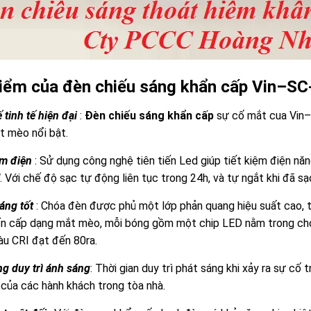
iểm của đèn chiếu sáng khẩn cấp Vin–SC
 tinh tế hiện đại
:
Đèn chiếu sáng khẩn cấp
sự cố mắt cua Vin–
t mèo nổi bật.
ệm điện
: Sử dụng công nghệ tiên tiến Led giúp tiết kiệm điện n
 Với chế độ sạc tự động liên tục trong 24h, và tự ngắt khi đã sạ
áng tốt
: Chóa đèn được phủ một lớp phản quang hiệu suất cao, t
n cấp dạng mắt mèo, mỗi bóng gồm một chip LED nằm trong chó
u CRI đạt đến 80ra.
g duy trì ánh sáng
: Thời gian duy trì phát sáng khi xảy ra sự cố t
của các hành khách trong tòa nhà.