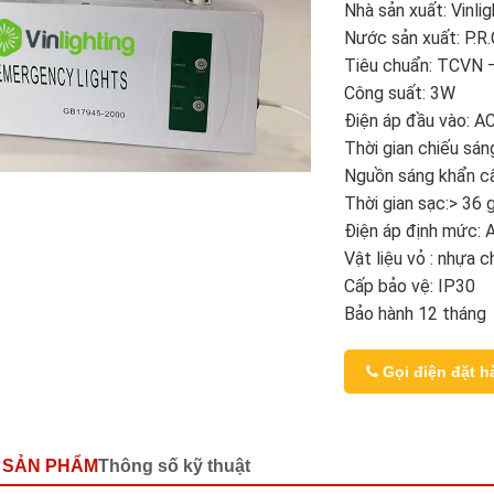
Nhà sản xuất: Vinlig
Nước sản xuất: P.R.
Tiêu chuẩn: TCVN 
Công suất: 3W
Điện áp đầu vào: A
Thời gian chiếu sán
Nguồn sáng khẩn c
Thời gian sạc:> 36 
Điện áp định mức:
Vật liệu vỏ : nhựa 
Cấp bảo vệ: IP30
Bảo hành 12 tháng
Gọi điện đặt h
 SẢN PHẨM
Thông số kỹ thuật