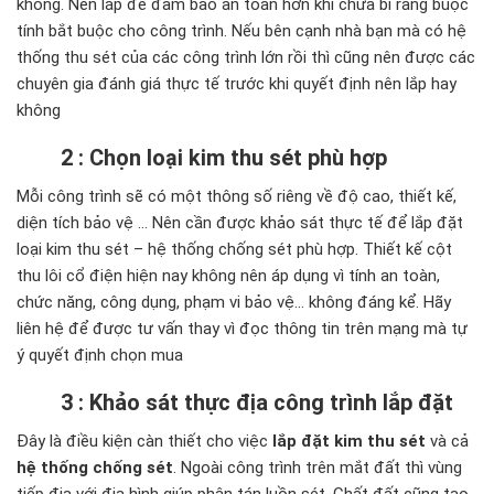
không. Nên lắp để đảm bảo an toàn hơn khi chưa bi ràng buộc
tính bắt buộc cho công trình. Nếu bên cạnh nhà bạn mà có hệ
thống thu sét của các công trình lớn rồi thì cũng nên được các
chuyên gia đánh giá thực tế trước khi quyết định nên lắp hay
không
2 : Chọn loại kim thu sét phù hợp
Mỗi công trình sẽ có một thông số riêng về độ cao, thiết kế,
diện tích bảo vệ … Nên cần được khảo sát thực tế để lắp đặt
loại kim thu sét – hệ thống chống sét phù hợp. Thiết kế cột
thu lôi cổ điện hiện nay không nên áp dụng vì tính an toàn,
chức năng, công dụng, phạm vi bảo vệ… không đáng kể. Hãy
liên hệ để được tư vấn thay vì đọc thông tin trên mạng mà tự
ý quyết định chọn mua
3 : Khảo sát thực địa công trình lắp đặt
Đây là điều kiện càn thiết cho việc
lắp đặt kim thu sét
và cả
hệ thống chống sét
. Ngoài công trình trên mắt đất thì vùng
tiếp địa với địa hình giúp phân tán luồn sét. Chất đất cũng tạo