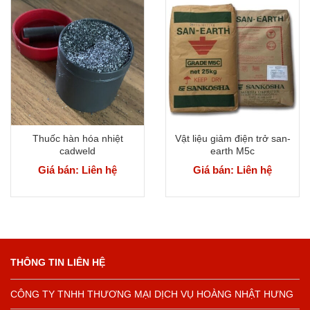
Thuốc hàn hóa nhiệt
Vật liệu giảm điện trở san-
cadweld
earth M5c
Giá bán: Liên hệ
Giá bán: Liên hệ
THÔNG TIN LIÊN HỆ
CÔNG TY TNHH THƯƠNG MẠI DỊCH VỤ HOÀNG NHẬT HƯNG