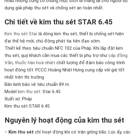
nhau nhưng cùng có chung mục đích là mang lại cho người sử
dụng giải pháp thu sét và chống sét an toàn nhất.
Chi tiết về kim thu sét STAR 6.45
Kim thu sét Star
là dòng kim thu sét, thiết bị chống sét hiện
đại thế hệ mới, chủ động phát tia tiên đạo sớm.
Thiết kế theo tiệu chuẩn NFC 102 của Pháp. Khi lắp đặt kim
thu sét, quý khách cần mua các thiết bị phụ trợ như
cáp đồng
trần
,
thuốc hàn hoá nhiệt
chất lượng để đảm bảo công trình
hoạt động tốt. PCCC Hoàng Nhật Hưng cung cấp với giá tốt
nhất trên thị trường
Bán kinh bảo vệ tiêu chuẩn 89 m
Model
kim thu sét
: Star 6.45
Xuất xứ: Pháp
Kim thu sét STAR 6.45
Nguyên lý hoạt động của kim thu sét
–
Kim thu sét
chỉ hoạt động khi có trận giông bão. Lúc ấy, các