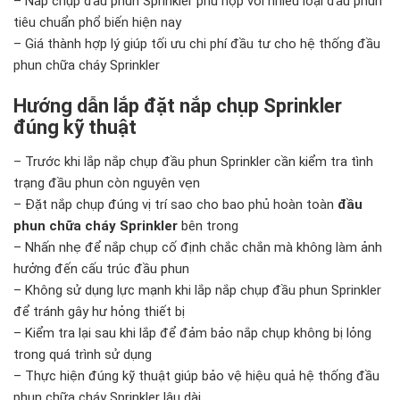
– Nắp chụp đầu phun Sprinkler phù hợp với nhiều loại đầu phun
tiêu chuẩn phổ biến hiện nay
– Giá thành hợp lý giúp tối ưu chi phí đầu tư cho hệ thống đầu
phun chữa cháy Sprinkler
Hướng dẫn lắp đặt nắp chụp Sprinkler
đúng kỹ thuật
– Trước khi lắp nắp chụp đầu phun Sprinkler cần kiểm tra tình
trạng đầu phun còn nguyên vẹn
– Đặt nắp chụp đúng vị trí sao cho bao phủ hoàn toàn
đầu
phun chữa cháy Sprinkler
bên trong
– Nhấn nhẹ để nắp chụp cố định chắc chắn mà không làm ảnh
hưởng đến cấu trúc đầu phun
– Không sử dụng lực mạnh khi lắp nắp chụp đầu phun Sprinkler
để tránh gây hư hỏng thiết bị
– Kiểm tra lại sau khi lắp để đảm bảo nắp chụp không bị lỏng
trong quá trình sử dụng
– Thực hiện đúng kỹ thuật giúp bảo vệ hiệu quả hệ thống đầu
phun chữa cháy Sprinkler lâu dài