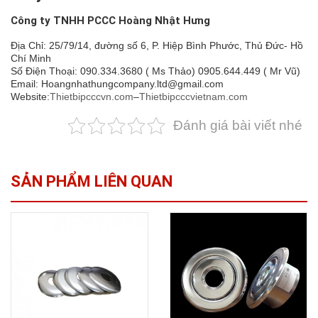
Công ty TNHH PCCC Hoàng Nhật Hưng
Địa Chỉ: 25/79/14, đường số 6, P. Hiệp Bình Phước, Thủ Đức- Hồ
Chí Minh
Số Điện Thoại: 090.334.3680 ( Ms Thảo) 0905.644.449 ( Mr Vũ)
Email: Hoangnhathungcompany.ltd@gmail.com
Website:
Thietbipcccvn.com
–
Thietbipcccvietnam.com
Đánh giá bài viết nhé
SẢN PHẨM LIÊN QUAN