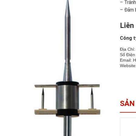
– Tránh
– Đảm b
Liên
Công t
Địa Chỉ:
Số Điện
Email: 
Website
SẢN