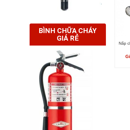
BÌNH CHỮA CHÁY
GIÁ RẺ
Nắp c
Gi