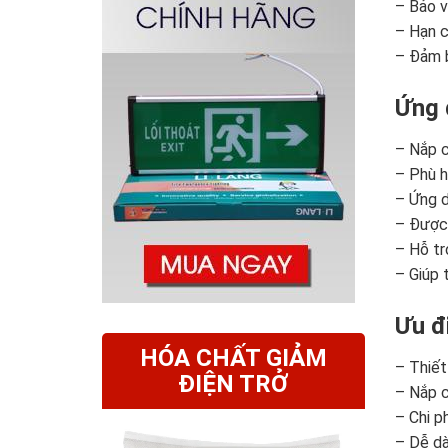
– Bảo v
– Hạn c
– Đảm b
Ứng 
– Nắp c
– Phù h
– Ứng d
– Được 
– Hỗ tr
– Giúp 
Ưu đ
HÓA CHẤT GIẢM
– Thiết
ĐIỆN TRỞ
– Nắp c
– Chi p
– Dễ dà