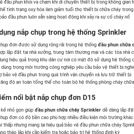
ệ đầu phun khỏi va chạm khi di chuyển thiết bị trong không gian 
hế tình trạng oxy hóa làm giảm tuổi thọ thiết bị chữa cháy trong
ảo đầu phun luôn sẵn sàng hoạt động khi xảy ra sự cố cháy nổ
dụng nắp chụp trong hệ thống Sprinkler
hụp đơn được sử dụng rộng rãi trong hệ thống
đầu phun chữa c
ợp lắp đặt tại nhà xưởng, trung tâm thương mại và các tòa nhà 
ụng hiệu quả trong khu dân cư nơi có mật độ sử dụng hệ thống 
dùng trong môi trường công nghiệp yêu cầu bảo vệ thiết bị ngh
ợ bảo vệ đầu phun trong quá trình vận chuyển và lưu trữ thiết bị
tăng độ an toàn tổng thể cho toàn bộ hệ thống phòng cháy chữ
iểm nổi bật nắp chụp đơn D15
 kế nhỏ gọn giúp
đầu phun chữa cháy Sprinkler
dễ dàng lắp đặ
hụp đơn có độ bền cao phù hợp nhiều điều kiện môi trường khác
hí thấp nhưng mang lại hiệu quả bảo vệ đầu phun chữa cháy Sprin
ng tháo lắp khi cần kiểm tra hoặc bảo trì hệ thống định kỳ