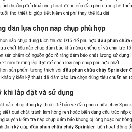
 ảnh hưởng đến khả năng hoạt động của đầu phun trong hệ thố
uổi thọ thiết bị giúp tiết kiệm chi phí thay thế lâu dài
g dẫn lựa chọn nắp chụp phù hợp
chọn nắp chụp đúng kích thước D15 để phù hợp
đầu phun chữa 
tra chất liệu nắp chụp đảm bảo khả năng chống gỉ và chịu lực tố
ên sản phẩm có nguồn gốc rõ ràng đảm bảo chất lượng sử dụng l
ét môi trường lắp đặt để chọn loại nắp chụp phù hợp nhất
họn sản phẩm tương thích với
đầu phun chữa cháy Sprinkler
đ
khảo ý kiến kỹ thuật để đảm bảo lựa chọn đúng tiêu chuẩn an t
ý khi lắp đặt và sử dụng
ặt nắp chụp đúng kỹ thuật để bảo vệ đầu phun chữa cháy Sprinkl
 siết quá chặt tránh làm hỏng ren hoặc biến dạng cấu trúc nắp 
g xuyên kiểm tra nắp chụp đảm bảo không bị lỏng hoặc hư hỏng
nh định kỳ giúp
đầu phun chữa cháy Sprinkler
luôn hoạt động ổ