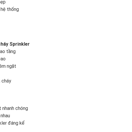
hẹp
 hệ thống
háy Sprinkler
cao tầng
cao
iêm ngặt
a cháy
t nhanh chóng
 nhau
kler đáng kể