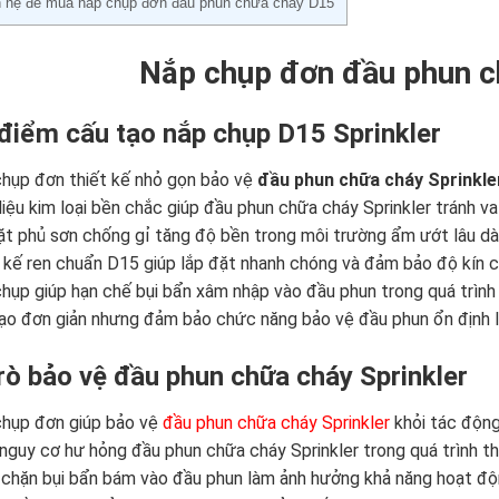
n hệ để mua nắp chụp đơn đầu phun chữa cháy D15
Nắp chụp đơn đầu phun c
điểm cấu tạo nắp chụp D15 Sprinkler
hụp đơn thiết kế nhỏ gọn bảo vệ
đầu phun chữa cháy Sprinkle
liệu kim loại bền chắc giúp đầu phun chữa cháy Sprinkler tránh v
t phủ sơn chống gỉ tăng độ bền trong môi trường ẩm ướt lâu dà
 kế ren chuẩn D15 giúp lắp đặt nhanh chóng và đảm bảo độ kín 
hụp giúp hạn chế bụi bẩn xâm nhập vào đầu phun trong quá trình
ạo đơn giản nhưng đảm bảo chức năng bảo vệ đầu phun ổn định l
trò bảo vệ đầu phun chữa cháy Sprinkler
chụp đơn giúp bảo vệ
đầu phun chữa cháy Sprinkler
khỏi tác động
nguy cơ hư hỏng đầu phun chữa cháy Sprinkler trong quá trình th
chặn bụi bẩn bám vào đầu phun làm ảnh hưởng khả năng hoạt độ