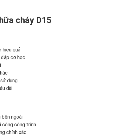
hữa cháy D15
r
hiệu quả
a đập cơ học
i
chắc
 sử dụng
âu dài
 bên ngoài
i công công trình
ng chính xác