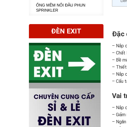
Liê
ỐNG MỀM NỐI ĐẦU PHUN
SPRINKLER
ĐÈN EXIT
Đặc 
– Nắp c
– Chất 
– Bề mặ
– Thiết
– Nắp c
– Cấu t
Vai 
– Nắp 
– Giảm 
– Ngăn 