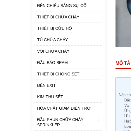
ĐÈN CHIẾU SÁNG SỰ CỐ
THIẾT BỊ CHỮA CHÁY
THIẾT BỊ CỨU HỘ
TỦ CHỮA CHÁY
VÒI CHỮA CHÁY
ĐẦU BÁO BEAM
MÔ TẢ
THIẾT BỊ CHỐNG SÉT
ĐÈN EXIT
Nắp ch
KIM THU SÉT
Đặc
Vai
HÓA CHẤT GIẢM ĐIỆN TRỞ
Ứng
Ưu 
ĐẦU PHUN CHỮA CHÁY
Hướ
SPRINKLER
Lưu