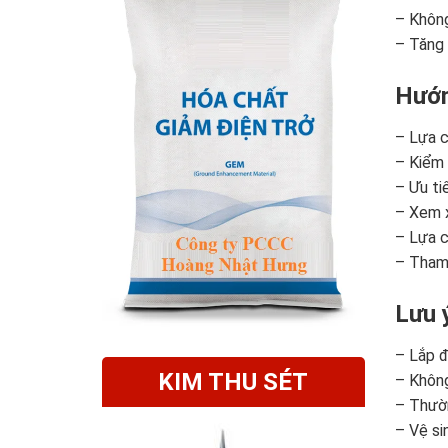
– Không
– Tăng t
Hướn
– Lựa 
– Kiểm 
– Ưu ti
– Xem x
– Lựa c
– Tham 
Lưu 
– Lắp đ
KIM THU SÉT
– Không
– Thườn
– Vệ si