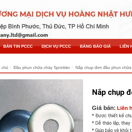
BẢN TIN PCCC
DỊCH VỤ PCCC
BẢNG BÁO GIÁ
LIÊN 
 chủ
Đầu phun chữa cháy Sprinkler
Nắp chụp đơn đầu phun chữa
Nắp chụp đ
Giá bán:
Liên 
* Được thiết kế ch
* Dễ tháo lắp, tha
* Giúp bảo vệ khỏi 