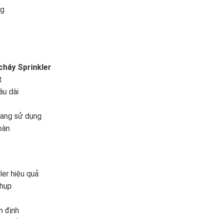
ng
cháy Sprinkler
t
âu dài
ang sử dụng
oàn
er hiệu quả
chụp
n định