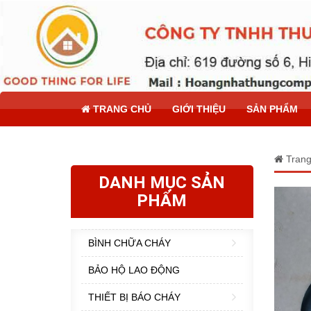
TRANG CHỦ
GIỚI THIỆU
SẢN PHẨM
Trang
DANH MỤC SẢN
PHẨM
BÌNH CHỮA CHÁY
BẢO HỘ LAO ĐỘNG
THIẾT BỊ BÁO CHÁY