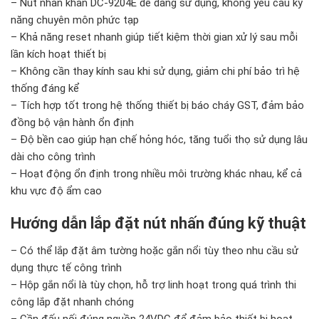
– Nút nhấn khẩn DC-9204E dễ dàng sử dụng, không yêu cầu kỹ
năng chuyên môn phức tạp
– Khả năng reset nhanh giúp tiết kiệm thời gian xử lý sau mỗi
lần kích hoạt thiết bị
– Không cần thay kính sau khi sử dụng, giảm chi phí bảo trì hệ
thống đáng kể
– Tích hợp tốt trong hệ thống thiết bị báo cháy GST, đảm bảo
đồng bộ vận hành ổn định
– Độ bền cao giúp hạn chế hỏng hóc, tăng tuổi thọ sử dụng lâu
dài cho công trình
– Hoạt động ổn định trong nhiều môi trường khác nhau, kể cả
khu vực độ ẩm cao
Hướng dẫn lắp đặt nút nhấn đúng kỹ thuật
– Có thể lắp đặt âm tường hoặc gắn nổi tùy theo nhu cầu sử
dụng thực tế công trình
– Hộp gắn nổi là tùy chọn, hỗ trợ linh hoạt trong quá trình thi
công lắp đặt nhanh chóng
– Cần đấu nối đúng nguồn 24VDC để đảm bảo thiết bị hoạt