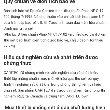
Quy chuẩn về diện tích bảo về
Bán kính bảo vệ Rp của Caritec theo tiêu chuẩn Pháp NF C 17-
102 tháng 7/1995. Nó phụ thuộc vào chỉ số kích hoạt sớm UT
dựa trên cấp bảo vệ I, II, III, được tính toán dựa trên tiêu chuẩn
đánh giá rủi ro sét.
(Phụ lục B tiêu chuẩn Pháp NF C17-102 và chiều cao trụ đỡ kim
thu sét bao trùm diện tích được bảo vệ, chiều cao h tối thiểu
>= 2m)
Hiệu quả nghiên cứu và phát triển được
chứng thực
CARITEC đã chứng minh với viện nghiên cứu và phát triển,
thiết lập những chuẩn mực mới về hiệu quả thu sét với quy
trình thí nghiệm rất khắt khe trong phòng thí nghiệm và hiệu
ứng sét. Sản phẩm CARITEC đã được thí nghiệm tại phòng thí
nghiệm IREQ tại Canada và trung tâm CARITEC own.
Mua thiết bị chống sét ở đâu chất lượng hiện