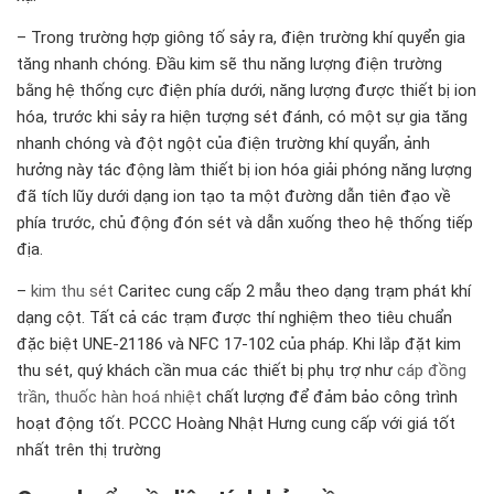
– Trong trường hợp giông tố sảy ra, điện trường khí quyển gia
tăng nhanh chóng. Đầu kim sẽ thu năng lượng điện trường
bằng hệ thống cực điện phía dưới, năng lượng được thiết bị ion
hóa, trước khi sảy ra hiện tượng sét đánh, có một sự gia tăng
nhanh chóng và đột ngột của điện trường khí quyẩn, ảnh
hưởng này tác động làm thiết bị ion hóa giải phóng năng lượng
đã tích lũy dưới dạng ion tạo ta một đường dẫn tiên đạo về
phía trước, chủ động đón sét và dẫn xuống theo hệ thống tiếp
địa.
–
kim thu sét
Caritec cung cấp 2 mẫu theo dạng trạm phát khí
dạng cột. Tất cả các trạm được thí nghiệm theo tiêu chuẩn
đặc biệt UNE-21186 và NFC 17-102 của pháp. Khi lắp đặt kim
thu sét, quý khách cần mua các thiết bị phụ trợ như
cáp đồng
trần
,
thuốc hàn hoá nhiệt
chất lượng để đảm bảo công trình
hoạt động tốt. PCCC Hoàng Nhật Hưng cung cấp với giá tốt
nhất trên thị trường