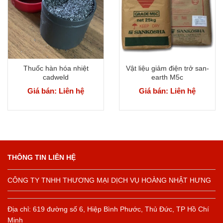
Thuốc hàn hóa nhiệt
Vật liệu giảm điện trở san-
cadweld
earth M5c
Giá bán: Liên hệ
Giá bán: Liên hệ
THÔNG TIN LIÊN HỆ
CÔNG TY TNHH THƯƠNG MẠI DỊCH VỤ HOÀNG NHẬT HƯNG
Địa chỉ: 619 đường số 6, Hiệp Bình Phước, Thủ Đức, TP Hồ Chí
Minh