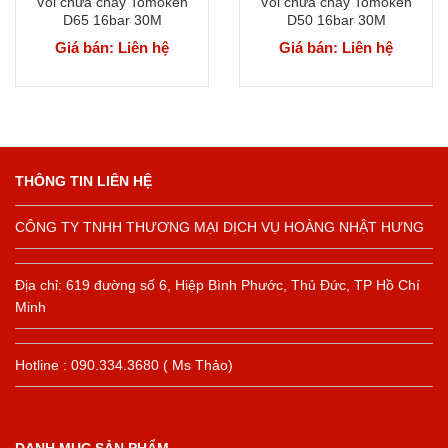
Vòi chữa cháy Tomoken
Vòi chữa cháy Tomoken
D65 16bar 30M
D50 16bar 30M
Giá bán: Liên hệ
Giá bán: Liên hệ
THÔNG TIN LIÊN HỆ
CÔNG TY TNHH THƯƠNG MẠI DỊCH VỤ HOÀNG NHẬT HƯNG
Địa chỉ: 619 đường số 6, Hiệp Bình Phước, Thủ Đức, TP Hồ Chí
Minh
Hotline : 090.334.3680 ( Ms Thảo)
DANH MỤC SẢN PHẨM