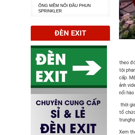
ỐNG MỀM NỐI ĐẦU PHUN
SPRINKLER
ĐÈN EXIT
theo đó
tội phạ
cấp. Mặ
ảnh vid
nổi hào
thời gi
tổ chức
trunghọ
Xem th