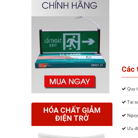
Các 
Quy tr
Tại sa
HÓA CHẤT GIẢM
Nguyê
ĐIỆN TRỞ
Ưu đi