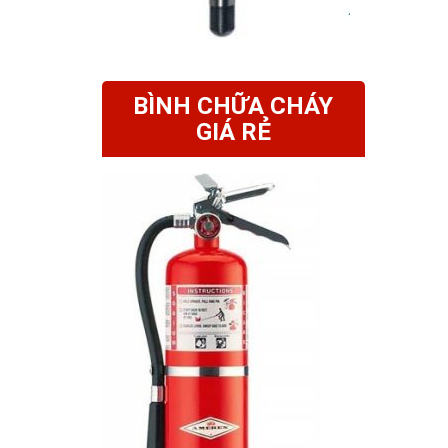
BÌNH CHỮA CHÁY
GIÁ RẺ