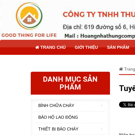
TRANG CHỦ
GIỚI THIỆU
SẢN PHẨM
Trang
DANH MỤC SẢN
PHẨM
Tuyê
BÌNH CHỮA CHÁY
BẢO HỘ LAO ĐỘNG
THIẾT BỊ BÁO CHÁY