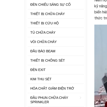
Niên họ
ĐÈN CHIẾU SÁNG SỰ CỐ
kỹ năng
biến hi
THIẾT BỊ CHỮA CHÁY
thức tr
THIẾT BỊ CỨU HỘ
TỦ CHỮA CHÁY
VÒI CHỮA CHÁY
ĐẦU BÁO BEAM
THIẾT BỊ CHỐNG SÉT
ĐÈN EXIT
KIM THU SÉT
HÓA CHẤT GIẢM ĐIỆN TRỞ
ĐẦU PHUN CHỮA CHÁY
SPRINKLER