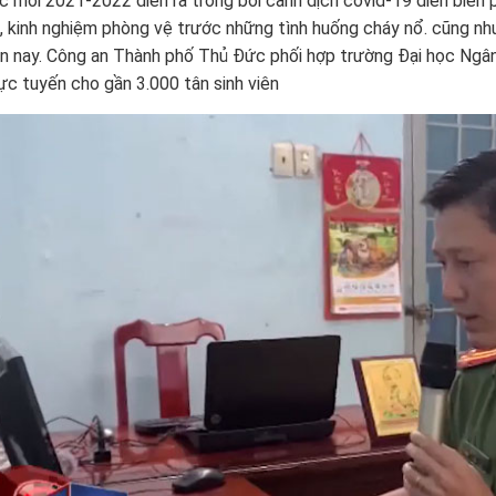
c mới 2021-2022 diễn ra trong bối cảnh dịch covid-19 diễn biến 
, kinh nghiệm phòng vệ trước những tình huống cháy nổ. cũng như
ện nay. Công an Thành phố Thủ Đức phối hợp trường Đại học Ngâ
ực tuyến cho gần 3.000 tân sinh viên