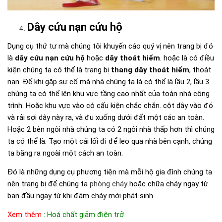
Dây cứu nạn cứu hộ
Dụng cụ thứ tư mà chúng tôi khuyến cáo quý vị nên trang bị đó
là
dây cứu nạn cứu hộ
hoặc
dây thoát hiểm
. hoặc là có điều
kiện chúng ta có thể là trang bị
thang dây thoát hiểm
, thoát
nạn. Để khi gặp sự cố mà nhà chúng ta là có thể là lầu 2, lầu 3
chúng ta có thể lên khu vực tầng cao nhất của toàn nhà công
trình. Hoặc khu vực vào có cấu kiện chắc chắn. cột dây vào đó
và rải sợi dây này ra, và đu xuống dưới đất một các an toàn.
Hoặc 2 bên ngôi nhà chúng ta có 2 ngôi nhà thấp hơn thì chúng
ta có thể là. Tạo một cái lối đi để leo qua nhà bên cạnh, chúng
ta băng ra ngoài một cách an toàn.
Đó là những dụng cụ phương tiện mà mỗi hộ gia đình chúng ta
nên trang bị để chúng ta
phòng cháy
hoặc chữa cháy ngay từ
ban đầu ngay từ khi đám cháy mới phát sinh
Xem thêm
:
Hoá chất giảm điện trở