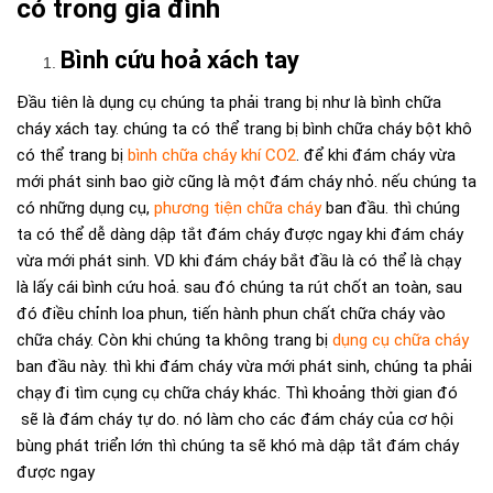
có trong gia đình
Bình cứu hoả xách tay
Đầu tiên là dụng cụ chúng ta phải trang bị như là bình chữa
cháy xách tay. chúng ta có thể trang bị bình chữa cháy bột khô
có thể trang bị
bình chữa cháy khí CO2
. để khi đám cháy vừa
mới phát sinh bao giờ cũng là một đám cháy nhỏ. nếu chúng ta
có những dụng cụ,
phương tiện chữa cháy
ban đầu. thì chúng
ta có thể dễ dàng dập tắt đám cháy được ngay khi đám cháy
vừa mới phát sinh. VD khi đám cháy bắt đầu là có thể là chạy
là lấy cái
bình cứu hoả
. sau đó chúng ta rút chốt an toàn, sau
đó điều chỉnh loa phun, tiến hành phun chất chữa cháy vào
chữa cháy. Còn khi chúng ta không trang bị
dụng cụ chữa cháy
ban đầu này. thì khi đám cháy vừa mới phát sinh, chúng ta phải
chạy đi tìm cụng cụ chữa cháy khác. Thì khoảng thời gian đó
sẽ là đám cháy tự do. nó làm cho các đám cháy của cơ hội
bùng phát triển lớn thì chúng ta sẽ khó mà dập tắt đám cháy
được ngay