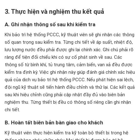
3. Thực hiện v
à nghi
ệm thu kết quả
A. Ghi nhận th
ông s
ố sau khi kiểm tra
Khi bảo trì hệ thống PCCC, kỹ thuật viên sẽ ghi nhận các thông
số quan trọng sau kiểm tra. Từng chi tiết về áp suất, nhiệt độ,
lưu lượng nước đều phải được ghi lại chính xác. Ghi chú phải rõ
ràng để tiện đối chiếu khi có sự cố phát sinh về sau. Các
thông số từ bình khí, tủ trung tâm, cảm biến, van xả đều được
kiểm tra định kỳ. Việc ghi nhận này giúp đánh giá chính xác hiệu
quả của dịch vụ bảo trì hệ thống PCCC. Nếu phát hiện sai lệch,
đội ngũ kỹ thuật sẽ tiến hành điều chỉnh và thử lại. Các kết quả
sau khi hiệu chỉnh cũng phải cập nhật đầy đủ vào biên bản
nghiệm thu. Từng thiết bị đều có thông số riêng cần ghi nhận
chi tiết.
B. Ho
àn t
ất bi
ên b
ản b
àn giao cho khách
Kỹ thuật viên thực hiện kiểm tra kỹ toàn bộ thiết bị trong hệ