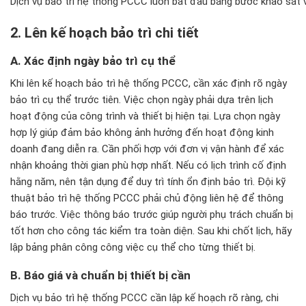
Dịch vụ bảo trì hệ thống PCCC luôn bắt đầu bằng bước khảo sát v
2. L
ên k
ế hoạch bảo tr
ì chi ti
ết
A. X
ác
đ
ịnh ng
ày b
ảo tr
ì c
ụ thể
Khi lên kế hoạch bảo trì hệ thống PCCC, cần xác định rõ ngày
bảo trì cụ thể trước tiên. Việc chọn ngày phải dựa trên lịch
hoạt động của công trình và thiết bị hiện tại. Lựa chọn ngày
hợp lý giúp đảm bảo không ảnh hưởng đến hoạt động kinh
doanh đang diễn ra. Cần phối hợp với đơn vị vận hành để xác
nhận khoảng thời gian phù hợp nhất. Nếu có lịch trình cố định
hằng năm, nên tận dụng để duy trì tính ổn định bảo trì. Đội kỹ
thuật bảo trì hệ thống PCCC phải chủ động liên hệ để thông
báo trước. Việc thông báo trước giúp người phụ trách chuẩn bị
tốt hơn cho công tác kiểm tra toàn diện. Sau khi chốt lịch, hãy
lập bảng phân công công việc cụ thể cho từng thiết bị.
B. B
áo giá và chu
ẩn bị thiết bị cần
Dịch vụ bảo trì hệ thống PCCC cần lập kế hoạch rõ ràng, chi