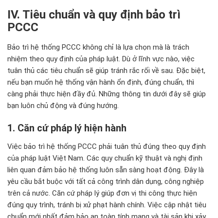
IV. Tiêu chu
ẩn v
à quy
đ
ịnh bảo tr
ì
PCCC
B
ảo tr
ì h
ệ thống PCCC kh
ông ch
ỉ l
à l
ựa chọn m
à là trách
nhi
ệm theo quy
đ
ịnh của ph
áp lu
ật. D
ù
ở l
ĩnh v
ực n
ào, vi
ệc
tu
ân th
ủ c
ác tiêu chu
ẩn sẽ gi
úp tránh r
ắc rối về sau.
Đ
ặc biệt,
nếu bạn muốn hệ thống vận h
ành
ổn
đ
ịnh,
đ
úng chu
ẩn, th
ì
càng ph
ải thực hiện
đ
ầy
đ
ủ. Những th
ông tin d
ư
ới
đ
ây s
ẽ gi
úp
b
ạn lu
ôn ch
ủ
đ
ộng v
à
đ
úng h
ư
ớng.
1. C
ăn c
ứ ph
áp lý hi
ện h
ành
Việc bảo trì hệ thống PCCC phải tuân thủ đúng theo quy định
của pháp luật Việt Nam. Các quy chuẩn kỹ thuật và nghị định
liên quan đảm bảo hệ thống luôn sẵn sàng hoạt động. Đây là
yêu cầu bắt buộc với tất cả công trình dân dụng, công nghiệp
trên cả nước. Căn cứ pháp lý giúp đơn vị thi công thực hiện
đúng quy trình, tránh bị xử phạt hành chính. Việc cập nhật tiêu
chuẩn mới nhất đảm bảo an toàn tính mạng và tài sản khi xảy