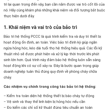
tr
ì l
ại quan trọng
đ
ến vậy, bạn cần nắm
đư
ợc vai tr
ò c
ốt l
õi c
ủa
n
ó. Hãy cùng khám phá nh
ững kh
ái ni
ệm v
à
đ
ối t
ư
ợng bắt buộc
thực hiện d
ư
ới
đ
ây.
1. Khái ni
ệm v
à vai trò c
ủa bảo tr
ì
Bảo trì hệ thống PCCC là quá trình kiểm tra và duy trì thiết bị
hoạt động ổn định, an toàn. Việc bảo trì định kỳ giúp ngăn
ngừa hỏng hóc, kéo dài tuổi thọ hệ thống hiệu quả. Các lỗi kỹ
thuật nhỏ sẽ được phát hiện và xử lý kịp thời trước khi phát
sinh lớn hơn. Quá trình này đảm bảo hệ thống luôn sẵn sàng
hoạt động khi có sự cố xảy ra. Đây là bước quan trọng giúp
doanh nghiệp tuân thủ đúng quy định về phòng cháy chữa
cháy.
Các nhiệm vụ chính trong công tác bảo trì hệ thống:
– Kiểm tra toàn diện hệ thống thiết bị báo cháy tự động
– Vệ sinh và thay thế linh kiện bị hỏng hóc nếu cần
– Đo kiểm các chỉ số kỹ thuật đúng tiêu chuẩn an toàn