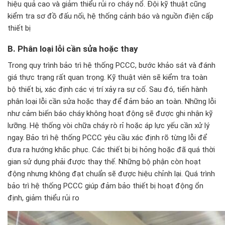
hiệu quả cao và giảm thiểu rủi ro cháy nổ. Đội kỹ thuật cũng
kiểm tra sơ đồ đấu nối, hệ thống cảnh báo và nguồn điện cấp
thiết bị
B. Ph
ân lo
ại lỗi cần sửa hoặc thay
Trong quy trình bảo trì hệ thống PCCC, bước khảo sát và đánh
giá thực trạng rất quan trọng. Kỹ thuật viên sẽ kiểm tra toàn
bộ thiết bị, xác định các vị trí xảy ra sự cố. Sau đó, tiến hành
phân loại lỗi cần sửa hoặc thay để đảm bảo an toàn. Những lỗi
như cảm biến báo cháy không hoạt động sẽ được ghi nhận kỹ
lưỡng. Hệ thống vòi chữa cháy rò rỉ hoặc áp lực yếu cần xử lý
ngay. Bảo trì hệ thống PCCC yêu cầu xác định rõ từng lỗi để
đưa ra hướng khắc phục. Các thiết bị bị hỏng hoặc đã quá thời
gian sử dụng phải được thay thế. Những bộ phận còn hoạt
động nhưng không đạt chuẩn sẽ được hiệu chỉnh lại. Quá trình
bảo trì hệ thống PCCC giúp đảm bảo thiết bị hoạt động ổn
định, giảm thiểu rủi ro