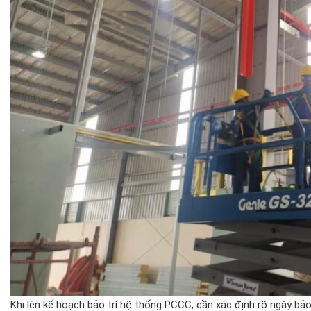
Khi lên kế hoạch bảo trì hệ thống PCCC, cần xác định rõ ngày bảo 