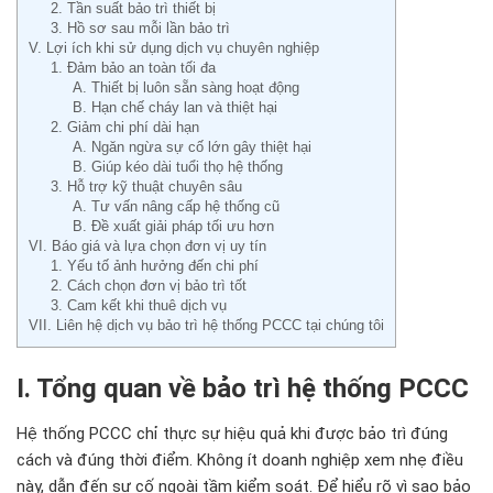
2. Tần suất bảo trì thiết bị
3. Hồ sơ sau mỗi lần bảo trì
V. Lợi ích khi sử dụng dịch vụ chuyên nghiệp
1. Đảm bảo an toàn tối đa
A. Thiết bị luôn sẵn sàng hoạt động
B. Hạn chế cháy lan và thiệt hại
2. Giảm chi phí dài hạn
A. Ngăn ngừa sự cố lớn gây thiệt hại
B. Giúp kéo dài tuổi thọ hệ thống
3. Hỗ trợ kỹ thuật chuyên sâu
A. Tư vấn nâng cấp hệ thống cũ
B. Đề xuất giải pháp tối ưu hơn
VI. Báo giá và lựa chọn đơn vị uy tín
1. Yếu tố ảnh hưởng đến chi phí
2. Cách chọn đơn vị bảo trì tốt
3. Cam kết khi thuê dịch vụ
VII. Liên hệ dịch vụ bảo trì hệ thống PCCC tại chúng tôi
I. Tổng quan về bảo tr
ì h
ệ thống PCCC
Hệ thống PCCC chỉ thực sự hiệu quả khi
đư
ợc bảo tr
ì
đ
úng
cách và
đ
úng th
ời
đi
ểm. Kh
ông ít doanh nghi
ệp xem nhẹ
đi
ều
n
ày, d
ẫn
đ
ến sự cố ngo
ài t
ầm kiểm so
át.
Đ
ể hiểu r
õ vì sao b
ảo