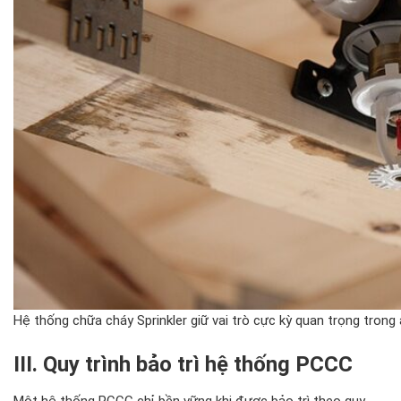
Hệ thống chữa cháy Sprinkler giữ vai trò cực kỳ quan trọng tron
III. Quy tr
ình b
ảo tr
ì h
ệ thống PCCC
Một hệ thống PCCC chỉ bền vững khi
đư
ợc bảo tr
ì theo quy