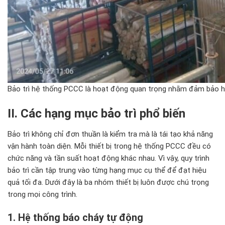
Bảo trì hệ thống PCCC là hoạt động quan trọng nhằm đảm bảo h
II. C
ác h
ạng mục bảo tr
ì ph
ổ biến
Bảo tr
ì không ch
ỉ
đơn thu
ần l
à ki
ểm tra m
à là tái t
ạo khả n
ăng
v
ận h
ành toàn di
ện. Mỗi thiết bị trong hệ thống PCCC
đ
ều c
ó
ch
ức n
ăng v
à t
ần suất hoạt
đ
ộng kh
ác nhau. Vì v
ậy, quy tr
ình
b
ảo tr
ì c
ần tập trung v
ào t
ừng hạng mục cụ thể
đ
ể
đ
ạt hiệu
quả tối
đa. Dư
ới
đ
ây là ba nhóm thi
ết bị lu
ôn
đư
ợc ch
ú tr
ọng
trong mọi c
ông trình.
1. H
ệ thống b
áo cháy t
ự
đ
ộng