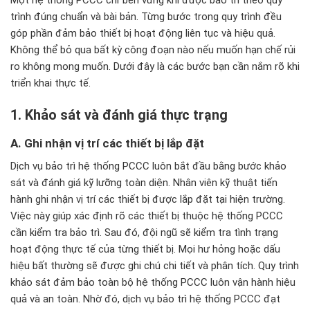
trình
đ
úng chu
ẩn v
à bài b
ản. Từng b
ư
ớc trong quy tr
ình
đ
ều
g
óp ph
ần
đ
ảm bảo thiết bị hoạt
đ
ộng li
ên t
ục v
à hi
ệu quả.
Kh
ông th
ể bỏ qua bất kỳ c
ông
đo
ạn n
ào n
ếu muốn hạn chế rủi
ro kh
ông mong mu
ốn. D
ư
ới
đ
ây là các b
ư
ớc bạn cần nắm r
õ khi
tri
ển khai thực tế.
1. Khảo s
át và
đ
ánh giá th
ực trạng
A. Ghi nhận vị tr
í các thi
ết bị lắp
đ
ặt
Dịch vụ bảo trì hệ thống PCCC luôn bắt đầu bằng bước khảo
sát và đánh giá kỹ lưỡng toàn diện. Nhân viên kỹ thuật tiến
hành ghi nhận vị trí các thiết bị được lắp đặt tại hiện trường.
Việc này giúp xác định rõ các thiết bị thuộc hệ thống PCCC
cần kiểm tra bảo trì. Sau đó, đội ngũ sẽ kiểm tra tình trạng
hoạt động thực tế của từng thiết bị. Mọi hư hỏng hoặc dấu
hiệu bất thường sẽ được ghi chú chi tiết và phân tích. Quy trình
khảo sát đảm bảo toàn bộ hệ thống PCCC luôn vận hành hiệu
quả và an toàn. Nhờ đó, dịch vụ bảo trì hệ thống PCCC đạt