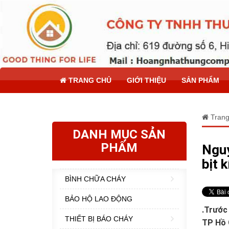
TRANG CHỦ
GIỚI THIỆU
SẢN PHẨM
Trang
DANH MỤC SẢN
PHẨM
Nguy
bịt k
BÌNH CHỮA CHÁY
BẢO HỘ LAO ĐỘNG
.Trước
THIẾT BỊ BÁO CHÁY
TP Hồ C