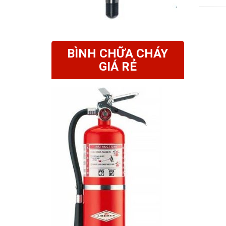
BÌNH CHỮA CHÁY
GIÁ RẺ