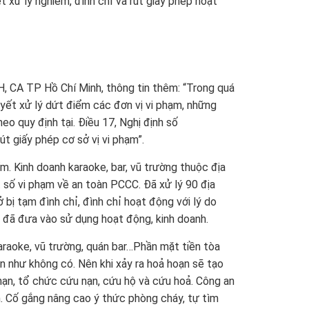
t xử lý nghiêm, đình chỉ và rút giấy phép hoạt
CA TP Hồ Chí Minh, thông tin thêm: “Trong quá
uyết xử lý dứt điểm các đơn vị vi phạm, những
eo quy định tại. Điều 17, Nghị định số
t giấy phép cơ sở vị vi phạm”.
. Kinh doanh karaoke, bar, vũ trường thuộc địa
 số vi phạm về an toàn PCCC. Đã xử lý 90 địa
 bị tạm đình chỉ, đình chỉ hoạt động với lý do
 đã đưa vào sử dụng hoạt động, kinh doanh.
 karaoke, vũ trường, quán bar…Phần mặt tiền tòa
ần như không có. Nên khi xảy ra hoả hoạn sẽ tạo
 nạn, tổ chức cứu nạn, cứu hộ và cứu hoả. Công an
h. Cố gắng nâng cao ý thức phòng cháy, tự tìm