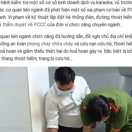
n hành kiểm tra một số cơ sở kinh doanh dịch vụ karaoke, vũ trườ
c cơ quan liên ngành đã phát hiện một số sai phạm cơ bản về P
anh. Vi phạm về kỹ thuật lắp đặt hệ thống điện, đường thoát hiể
ó
thẩm duyệt về PCCC
của đơn vị chức năng chuyên ngành…
quan liên ngành chức năng đã hướng dẫn, đề nghị chủ địa chỉ khẩ
vững an toàn
phòng cháy chữa cháy
và cứu nạn cứu hộ, thoát hiể
hoả hoạn và giảm thiểu thiệt hại do hoả hoạn gây ra. Đặc biệt là bố
ị thang thoát hiểm, trang bị cứu hộ…