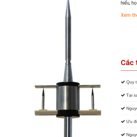
hiểu, h
Xem t
Các 
Quy tr
Tại sa
Nguyê
Ưu đi
Nguyê