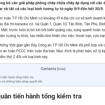
ng bộ các giải pháp phòng cháy chữa cháy áp dụng với các đ
r và tất cả các loại hình tương tự từ ngày 9/9 đến hết 30/9.
ên toàn TP Hồ Chí Minh có khoảng 414 địa chỉ cơ sở kinh doanh k
áo đài thì karaoke có tại Quận 1, Quận 10, Tân Bình, Tân Phú, Bì
. Mặt trước luôn bị bịt kín bởi biển quảng cáo, xung quanh hoàn 
hiện tượng tụ khói, tạo nhiều khó khăn cho việc thoát nạn, cứu nạ
hững thời gian gần đây, Công an TP Hồ Chí Minh đã phố hợp với c
ện an toàn PCCC trên toàn địa bàn. Mục đích là phát hiện, xử lý kịp
ểm thứ 2 đối với loại hình này.
Contents
[
hide
]
 tiến hành tổng kiểm tra
 và những biện pháp quyết liệt
uân tiến hành tổng kiểm tra