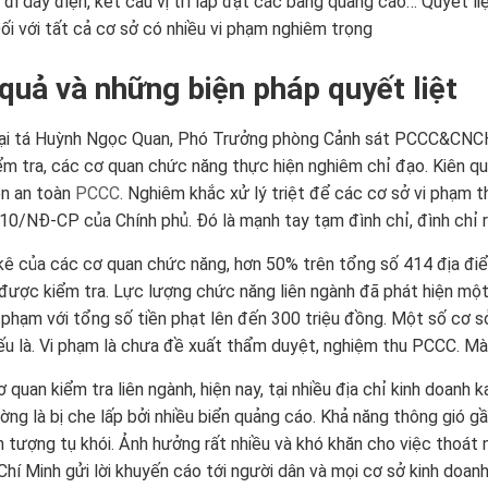
 đi dây điện, kết cấu vị trí lắp đặt các bảng quảng cáo… Quyết liệ
ối với tất cả cơ sở có nhiều vi phạm nghiêm trọng
quả và những biện pháp quyết liệt
i tá Huỳnh Ngọc Quan, Phó Trưởng phòng Cảnh sát PCCC&CNCH, 
iểm tra, các cơ quan chức năng thực hiện nghiêm chỉ đạo. Kiên q
ện an toàn
PCCC
. Nghiêm khắc xử lý triệt để các cơ sở vi phạm th
0/NĐ-CP của Chính phủ. Đó là mạnh tay tạm đình chỉ, đình chỉ rú
ê của các cơ quan chức năng, hơn 50% trên tổng số 414 địa điểm
được kiểm tra. Lực lượng chức năng liên ngành đã phát hiện một
 phạm với tổng số tiền phạt lên đến 300 triệu đồng. Một số cơ sở
ếu là. Vi phạm là chưa đề xuất thẩm duyệt, nghiệm thu PCCC. Mà
 quan kiểm tra liên ngành, hiện nay, tại nhiều địa chỉ kinh doanh
ờng là bị che lấp bởi nhiều biển quảng cáo. Khả năng thông gió g
n tượng tụ khói. Ảnh hưởng rất nhiều và khó khăn cho việc thoát
hí Minh gửi lời khuyến cáo tới người dân và mọi cơ sở kinh doan