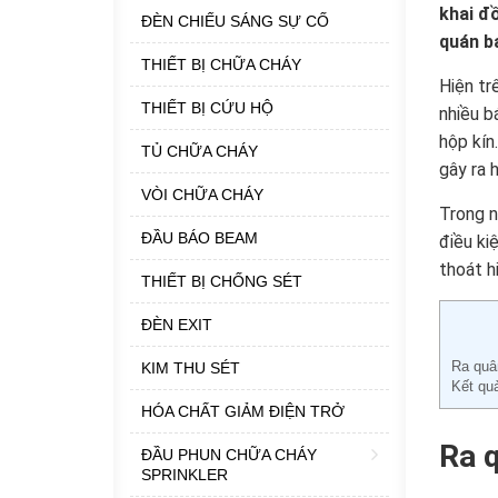
khai đồ
ĐÈN CHIẾU SÁNG SỰ CỐ
quán ba
THIẾT BỊ CHỮA CHÁY
Hiện tr
THIẾT BỊ CỨU HỘ
nhiều b
hộp kín
TỦ CHỮA CHÁY
gây ra 
VÒI CHỮA CHÁY
Trong n
ĐẦU BÁO BEAM
điều ki
thoát hi
THIẾT BỊ CHỐNG SÉT
ĐÈN EXIT
Ra quân
KIM THU SÉT
Kết quả
HÓA CHẤT GIẢM ĐIỆN TRỞ
Ra q
ĐẦU PHUN CHỮA CHÁY
SPRINKLER