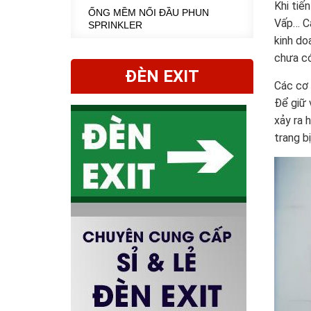
Khi tiế
ỐNG MỀM NỐI ĐẦU PHUN
Vấp… Cá
SPRINKLER
kinh do
chưa c
ĐÈN EXIT
Các cơ 
Để giữ 
xảy ra 
trang b