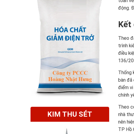
toàn về
động. Đ
Kết 
Theo đạ
trình k
điều ki
136/201
Thống k
bàn đã 
điểm vi
chính y
Theo cơ
KIM THU SÉT
nhà thư
nên hiệ
TP Hồ C